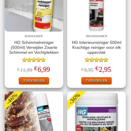
BADKAMER
WOONKAMER
HG Schimmelreiniger
HG Interieurreiniger 500ml
(500ml) Verwijder Zwarte
Krachtige reiniger voor elk
Schimmel en Vochtplekken
oppervlak
Gewaardeerd
Gewaardeerd
€
€
Oorspronkelijke
Huidige
Oorspronkelijke
Huidige
6,99
2,95
€
11,99
€
8,95
4.80
uit 5
5.00
uit 5
prijs
prijs
prijs
prijs
was:
is:
was:
is:
€11,99.
€6,99.
€8,95.
€2,95.
TOEVOEGEN
TOEVOEGEN
-46%
-36%