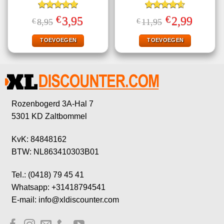
Gewaardeerd
Gewaardeerd
€
€
Oorspronkelijke
Huidige
Oorspronkelijke
Huidige
3,95
2,99
€
8,95
€
11,95
5.00
uit 5
4.57
uit 5
prijs
prijs
prijs
prijs
was:
is:
was:
is:
€8,95.
€3,95.
€11,95.
€2,99.
TOEVOEGEN
TOEVOEGEN
Rozenbogerd 3A-Hal 7
5301 KD Zaltbommel
KvK: 84848162
BTW: NL863410303B01
Tel.: (0418) 79 45 41
Whatsapp: +31418794541
E-mail: info@xldiscounter.com