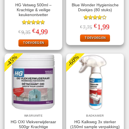
HG Vetweg 500ml –
Blue Wonder Hygienische
Krachtige & veilige
Doekjes (80 stuks)
keukenontvetter
Gewaardeerd
€
Oorspronkelijke
Huidige
1,99
€
7,75
4.00
uit
Gewaardeerd
prijs
prijs
€
Oorspronkelijke
Huidige
4,99
€
9,35
5
4.70
uit 5
was:
is:
prijs
prijs
€7,75.
€1,99.
TOEVOEGEN
was:
is:
€9,35.
€4,99.
TOEVOEGEN
-45%
-60%
WASRUIMTE
BADKAMER
HG OXI Vlekverwijderaar
HG Kalkweg 3x sterker
500gr Krachtige
(150ml sample verpakking)