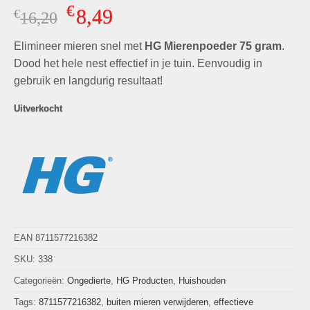
Gewaardeerd
10
€
8,49
€
Oorspronkelijke
Huidige
16,20
4.80
op 5
gebaseerd
prijs
prijs
op
klant
Elimineer mieren snel met
was:
is:
HG Mierenpoeder 75 gram
.
waarderingen
€16,20.
€8,49.
Dood het hele nest effectief in je tuin. Eenvoudig in
gebruik en langdurig resultaat!
Uitverkocht
EAN 8711577216382
SKU:
338
Categorieën:
Ongedierte
,
HG Producten
,
Huishouden
Tags:
8711577216382
,
buiten mieren verwijderen
,
effectieve