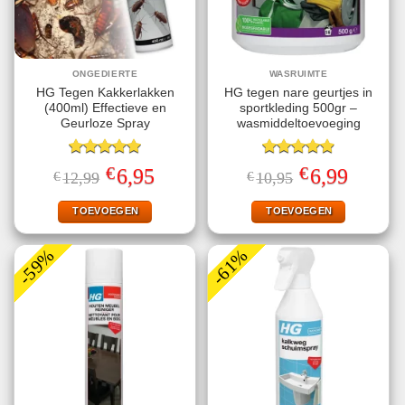
ONGEDIERTE
WASRUIMTE
HG Tegen Kakkerlakken
HG tegen nare geurtjes in
(400ml) Effectieve en
sportkleding 500gr –
Geurloze Spray
wasmiddeltoevoeging
Gewaardeerd
Gewaardeerd
€
€
Oorspronkelijke
Huidige
Oorspronkelijke
Huidige
6,95
6,99
€
12,99
€
10,95
5.00
uit 5
4.89
uit 5
prijs
prijs
prijs
prijs
was:
is:
was:
is:
€12,99.
€6,95.
€10,95.
€6,99.
TOEVOEGEN
TOEVOEGEN
-59%
-61%