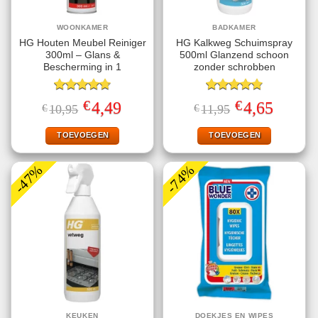
WOONKAMER
BADKAMER
HG Houten Meubel Reiniger
HG Kalkweg Schuimspray
300ml – Glans &
500ml Glanzend schoon
Bescherming in 1
zonder schrobben
Gewaardeerd
Gewaardeerd
€
€
Oorspronkelijke
Huidige
Oorspronkelijke
Huidige
4,49
4,65
€
10,95
€
11,95
4.75
uit 5
4.80
uit 5
prijs
prijs
prijs
prijs
was:
is:
was:
is:
€10,95.
€4,49.
€11,95.
€4,65.
TOEVOEGEN
TOEVOEGEN
-47%
-74%
KEUKEN
DOEKJES EN WIPES