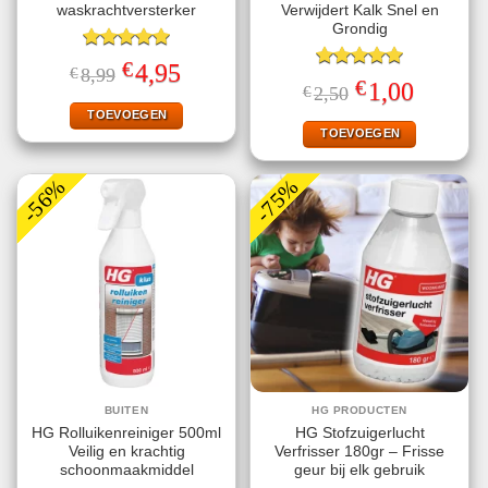
waskrachtversterker
Verwijdert Kalk Snel en
Grondig
Gewaardeerd
€
Oorspronkelijke
Huidige
4,95
€
8,99
5.00
uit 5
Gewaardeerd
prijs
prijs
€
Oorspronkelijke
Huidige
1,00
€
2,50
5.00
uit 5
was:
is:
prijs
prijs
€8,99.
€4,95.
TOEVOEGEN
was:
is:
€2,50.
€1,00.
TOEVOEGEN
-56%
-75%
BUITEN
HG PRODUCTEN
HG Rolluikenreiniger 500ml
HG Stofzuigerlucht
Veilig en krachtig
Verfrisser 180gr – Frisse
schoonmaakmiddel
geur bij elk gebruik