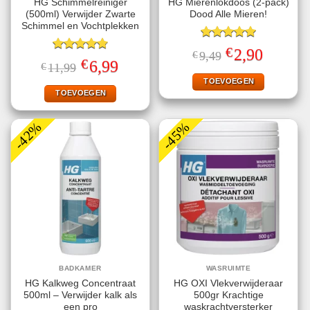
HG Schimmelreiniger
HG Mierenlokdoos (2-pack)
(500ml) Verwijder Zwarte
Dood Alle Mieren!
Schimmel en Vochtplekken
Gewaardeerd
€
Oorspronkelijke
Huidige
2,90
€
9,49
5.00
uit 5
Gewaardeerd
prijs
prijs
€
Oorspronkelijke
Huidige
6,99
€
11,99
4.80
uit 5
was:
is:
prijs
prijs
€9,49.
€2,90.
TOEVOEGEN
was:
is:
€11,99.
€6,99.
TOEVOEGEN
-42%
-45%
BADKAMER
WASRUIMTE
HG Kalkweg Concentraat
HG OXI Vlekverwijderaar
500ml – Verwijder kalk als
500gr Krachtige
een pro
waskrachtversterker