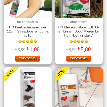
HG PRODUCTEN
ONGEDIERTE
HG Beeldschermreiniger
HG Mierenlokdoos BUITEN
125ml Streeploos schoon &
en binnen Dood Mieren En
veilig
Hun Nest! (2 stuks)
Gewaardeerd
Gewaardeerd
€
€
Oorspronkelijke
Huidige
Oorspronkelijke
Huidige
1,00
5,80
€
6,99
€
8,99
4.78
uit 5
4.67
uit 5
prijs
prijs
prijs
prijs
was:
is:
was:
is:
€6,99.
€1,00.
€8,99.
€5,80.
TOEVOEGEN
TOEVOEGEN
-44%
-67%