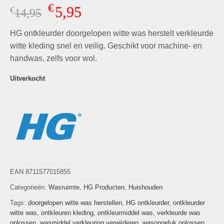
Gewaardeerd
4
€
5,95
€
Oorspronkelijke
Huidige
14,95
4.75
op 5
gebaseerd
prijs
prijs
op
klant
HG ontkleurder doorgelopen witte was herstelt verkleurde
was:
is:
waarderingen
€14,95.
€5,95.
witte kleding snel en veilig. Geschikt voor machine- en
handwas, zelfs voor wol.
Uitverkocht
EAN 8711577015855
Categorieën:
Wasruimte
,
HG Producten
,
Huishouden
Tags:
doorgelopen witte was herstellen
,
HG ontkleurder
,
ontkleurder
witte was
,
ontkleuren kleding
,
ontkleurmiddel was
,
verkleurde was
oplossen
,
wasmiddel verkleuring verwijderen
,
wasongeluk oplossen
,