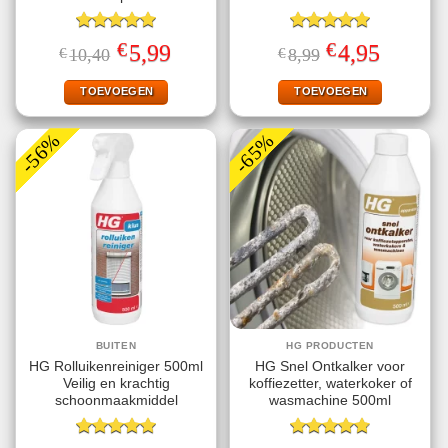
Gewaardeerd
Gewaardeerd
€
€
Oorspronkelijke
Huidige
Oorspronkelijke
Huidige
5,99
4,95
€
10,40
€
8,99
5.00
uit 5
5.00
uit 5
prijs
prijs
prijs
prijs
was:
is:
was:
is:
€10,40.
€5,99.
€8,99.
€4,95.
TOEVOEGEN
TOEVOEGEN
-56%
-65%
BUITEN
HG PRODUCTEN
HG Rolluikenreiniger 500ml
HG Snel Ontkalker voor
Veilig en krachtig
koffiezetter, waterkoker of
schoonmaakmiddel
wasmachine 500ml