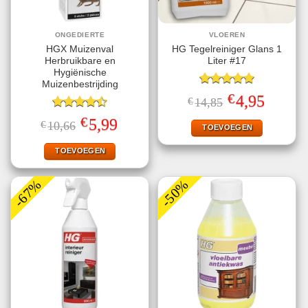
ONGEDIERTE
VLOEREN
HGX Muizenval
HG Tegelreiniger Glans 1
Herbruikbare en
Liter #17
Hygiënische
Muizenbestrijding
Gewaardeerd
€
Oorspronkelijke
Huidige
4,95
€
14,85
5.00
uit 5
prijs
prijs
Gewaardeerd
was:
is:
€
Oorspronkelijke
Huidige
5,99
€
10,66
€14,85.
€4,95.
TOEVOEGEN
4.47
uit 5
prijs
prijs
was:
is:
€10,66.
€5,99.
TOEVOEGEN
-67%
-50%