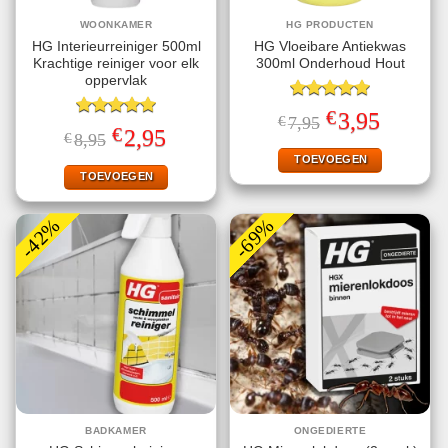
WOONKAMER
HG PRODUCTEN
HG Interieurreiniger 500ml
HG Vloeibare Antiekwas
Krachtige reiniger voor elk
300ml Onderhoud Hout
oppervlak
Gewaardeerd
€
Oorspronkelijke
Huidige
3,95
€
7,95
5.00
uit 5
Gewaardeerd
prijs
prijs
€
Oorspronkelijke
Huidige
2,95
€
8,95
5.00
uit 5
was:
is:
prijs
prijs
€7,95.
€3,95.
TOEVOEGEN
was:
is:
€8,95.
€2,95.
TOEVOEGEN
-42%
-69%
BADKAMER
ONGEDIERTE