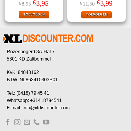
Gewaardeerd
Gewaardeerd
€
€
Oorspronkelijke
Huidige
Oorspronkelijke
Huidige
3,95
3,99
€
8,95
€
11,50
5.00
uit 5
4.80
uit 5
prijs
prijs
prijs
prijs
was:
is:
was:
is:
€8,95.
€3,95.
€11,50.
€3,99.
TOEVOEGEN
TOEVOEGEN
Rozenbogerd 3A-Hal 7
5301 KD Zaltbommel
KvK: 84848162
BTW: NL863410303B01
Tel.: (0418) 79 45 41
Whatsapp: +31418794541
E-mail: info@xldiscounter.com