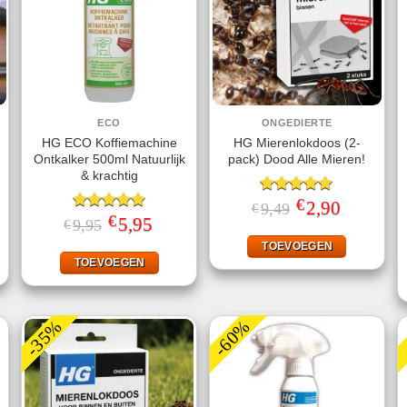
ECO
ONGEDIERTE
HG ECO Koffiemachine
HG Mierenlokdoos (2-
Ontkalker 500ml Natuurlijk
pack) Dood Alle Mieren!
& krachtig
€
Gewaardeerd
Oorspronkelijke
2,90
Huidige
9,49
€
prijs
prijs
€
5.00
uit 5
jke
ige
Gewaardeerd
Oorspronkelijke
5,95
Huidige
9,95
€
was:
is:
prijs
prijs
5.00
uit 5
€9,49.
€2,90.
was:
is:
TOEVOEGEN
.
€9,95.
€5,95.
TOEVOEGEN
-35%
-60%