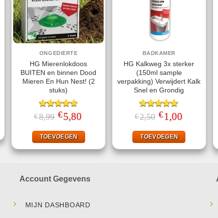
ONGEDIERTE
BADKAMER
HG Mierenlokdoos
HG Kalkweg 3x sterker
BUITEN en binnen Dood
(150ml sample
Mieren En Hun Nest! (2
verpakking) Verwijdert Kalk
stuks)
Snel en Grondig
jke
ge
€
€
Gewaardeerd
Oorspronkelijke
5,80
Huidige
Gewaardeerd
Oorspronkelijke
1,00
Huidige
8,99
2,50
€
€
prijs
prijs
prijs
prijs
4.67
uit 5
5.00
uit 5
.
was:
is:
was:
is:
€8,99.
€5,80.
€2,50.
€1,00.
TOEVOEGEN
TOEVOEGEN
Account Gegevens
MIJN DASHBOARD