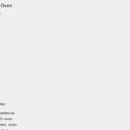
 Oven
n
den
barbecue
G oven
len
,
oven