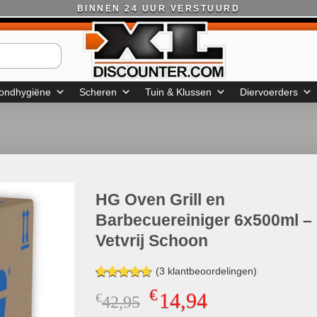
BINNEN 24 UUR VERSTUURD
ondhygiëne
Scheren
Tuin & Klussen
Diervoerders
HG Oven Grill en
Barbecuereiniger 6x500ml –
Vetvrij Schoon
(
3
klantbeoordelingen)
Gewaardeerd
3
€
14,94
€
Oorspronkelijke
Huidige
42,95
4.67
op 5
gebaseerd
prijs
prijs