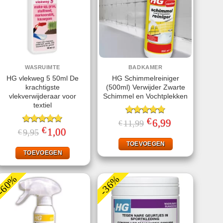
WASRUIMTE
BADKAMER
HG vlekweg 5 50ml De
HG Schimmelreiniger
krachtigste
(500ml) Verwijder Zwarte
vlekverwijderaar voor
Schimmel en Vochtplekken
textiel
€
Gewaardeerd
Oorspronkelijke
6,99
Huidige
11,99
€
prijs
prijs
€
4.80
uit 5
Gewaardeerd
Oorspronkelijke
1,00
Huidige
9,95
€
was:
is:
prijs
prijs
5.00
uit 5
€11,99.
€6,99.
was:
is:
TOEVOEGEN
€9,95.
€1,00.
TOEVOEGEN
-60%
-36%