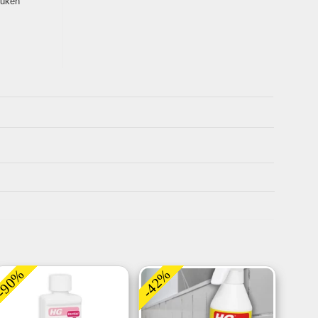
euken
-90%
-42%