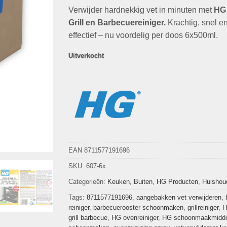
op
klant
Verwijder hardnekkig vet in minuten met
was:
is:
HG
waarderingen
€42,95.
€14,94.
Grill en Barbecuereiniger.
Krachtig, snel e
effectief – nu voordelig per doos 6x500ml.
Uitverkocht
EAN 8711577191696
SKU:
607-6x
Categorieën:
Keuken
,
Buiten
,
HG Producten
,
Huishou
Tags:
8711577191696
,
aangebakken vet verwijderen
,
reiniger
,
barbecuerooster schoonmaken
,
grillreiniger
,
H
grill barbecue
,
HG ovenreiniger
,
HG schoonmaakmidde