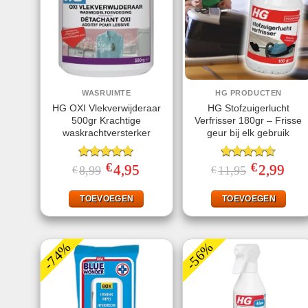
WASRUIMTE
HG PRODUCTEN
HG OXI Vlekverwijderaar
HG Stofzuigerlucht
500gr Krachtige
Verfrisser 180gr – Frisse
waskrachtversterker
geur bij elk gebruik
€
€
Gewaardeerd
Oorspronkelijke
4,95
Huidige
Gewaardeerd
Oorspronkeli
2,99
Huid
8,99
11,95
€
€
prijs
prijs
prijs
prijs
5.00
uit 5
4.57
uit 5
was:
is:
was:
is:
€8,99.
€4,95.
€11,95.
€2,99
TOEVOEGEN
TOEVOEGEN
-74%
-56%