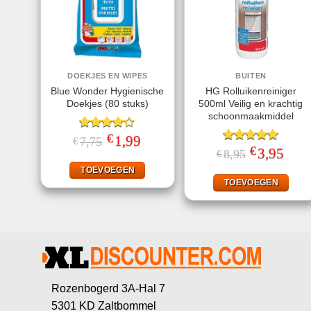
DOEKJES EN WIPES
BUITEN
Blue Wonder Hygienische
HG Rolluikenreiniger
Doekjes (80 stuks)
500ml Veilig en krachtig
schoonmaakmiddel
€
Gewaardeerd
Oorspronkelijke
1,99
Huidige
7,75
€
prijs
prijs
4.00
uit
€
Gewaardeerd
Oorspronkeli
3,95
Huidi
8,95
€
was:
is:
5
prijs
prijs
5.00
uit 5
€7,75.
€1,99.
was:
is:
TOEVOEGEN
€8,95.
€3,95
TOEVOEGEN
Rozenbogerd 3A-Hal 7
5301 KD Zaltbommel