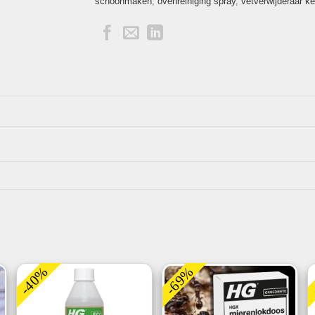
schoonmaken
,
ovenreiniging spray
,
vetverwijderaar k
-40%
-69%