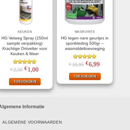
KEUKEN
WASRUIMTE
HG Vetweg Spray (150ml
HG tegen nare geurtjes in
sample verpakking)
sportkleding 500gr –
Krachtige Ontvetter voor
wasmiddeltoevoeging
Keuken & Meer
€
Gewaardeerd
Oorspronkelijke
6,99
Huidige
10,95
€
prijs
prijs
€
4.89
uit 5
Gewaardeerd
Oorspronkelijke
1,00
Huidige
2,50
€
was:
is:
prijs
prijs
4.71
uit 5
€10,95.
€6,99.
was:
is:
TOEVOEGEN
€2,50.
€1,00.
TOEVOEGEN
Algemene Informatie
ALGEMENE VOORWAARDEN