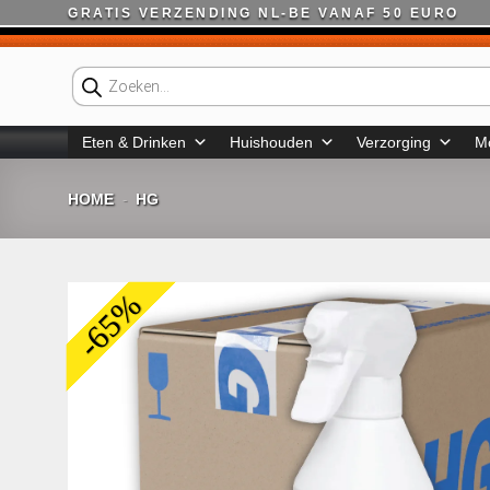
Ga
GRATIS VERZENDING NL-BE VANAF 50 EURO
naar
inhoud
Producten
zoeken
Eten & Drinken
Huishouden
Verzorging
M
HOME
HG
-
-65%