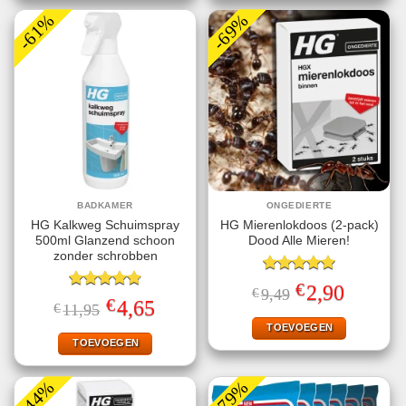
-61%
-69%
BADKAMER
ONGEDIERTE
HG Kalkweg Schuimspray
HG Mierenlokdoos (2-pack)
500ml Glanzend schoon
Dood Alle Mieren!
zonder schrobben
Gewaardeerd
€
Oorspronkelijke
Huidige
2,90
€
9,49
5.00
uit 5
Gewaardeerd
prijs
prijs
€
Oorspronkelijke
Huidige
4,65
€
11,95
4.80
uit 5
was:
is:
prijs
prijs
€9,49.
€2,90.
TOEVOEGEN
was:
is:
€11,95.
€4,65.
TOEVOEGEN
-44%
-79%