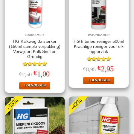
BADKAMER
WOONKAMER
HG Kalkweg 3x sterker
HG Interieurreiniger 500ml
(150ml sample verpakking)
Krachtige reiniger voor elk
Verwijdert Kalk Snel en
oppervlak
Grondig
Gewaardeerd
€
Oorspronkelijke
Huidige
2,95
€
8,95
5.00
uit 5
Gewaardeerd
prijs
prijs
€
Oorspronkelijke
Huidige
1,00
€
2,50
5.00
uit 5
was:
is:
prijs
prijs
€8,95.
€2,95.
TOEVOEGEN
was:
is:
€2,50.
€1,00.
TOEVOEGEN
-35%
-42%