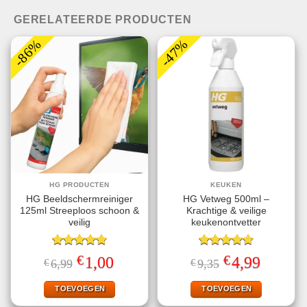
GERELATEERDE PRODUCTEN
-86%
-47%
HG PRODUCTEN
KEUKEN
HG Beeldschermreiniger
HG Vetweg 500ml –
125ml Streeploos schoon &
Krachtige & veilige
veilig
keukenontvetter
Gewaardeerd
Gewaardeerd
€
€
Oorspronkelijke
Huidige
Oorspronkelijke
Huidige
1,00
4,99
€
6,99
€
9,35
4.78
uit 5
4.70
uit 5
prijs
prijs
prijs
prijs
was:
is:
was:
is:
€6,99.
€1,00.
€9,35.
€4,99.
TOEVOEGEN
TOEVOEGEN