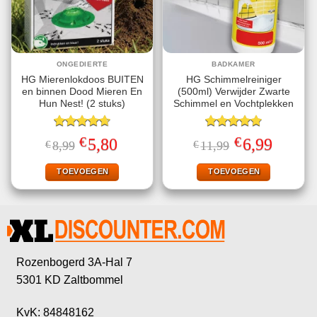
ONGEDIERTE
BADKAMER
HG Mierenlokdoos BUITEN
HG Schimmelreiniger
en binnen Dood Mieren En
(500ml) Verwijder Zwarte
Hun Nest! (2 stuks)
Schimmel en Vochtplekken
Gewaardeerd
Gewaardeerd
€
€
Oorspronkelijke
Huidige
Oorspronkelijke
Huidige
5,80
6,99
€
8,99
€
11,99
4.67
uit 5
4.80
uit 5
prijs
prijs
prijs
prijs
was:
is:
was:
is:
€8,99.
€5,80.
€11,99.
€6,99.
TOEVOEGEN
TOEVOEGEN
Rozenbogerd 3A-Hal 7
5301 KD Zaltbommel
KvK: 84848162