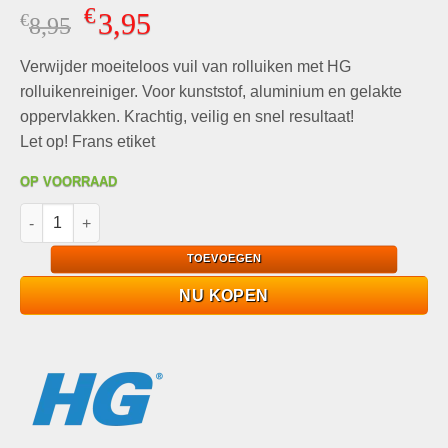
Gewaardeerd
3
€
3,95
€
Oorspronkelijke
Huidige
8,95
5.00
op 5
gebaseerd
prijs
prijs
op
klant
Verwijder moeiteloos vuil van rolluiken met HG
was:
is:
waarderingen
€8,95.
€3,95.
rolluikenreiniger. Voor kunststof, aluminium en gelakte
oppervlakken. Krachtig, veilig en snel resultaat!
Let op! Frans etiket
OP VOORRAAD
HG Rolluikenreiniger 500ml Veilig en krachtig schoonmaakmidd
TOEVOEGEN
NU KOPEN