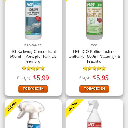
BADKAMER
ECO
HG Kalkweg Concentraat
HG ECO Koffiemachine
500ml – Verwijder kalk als
Ontkalker 500ml Natuurlijk &
een pro
krachtig
Gewaardeerd
Gewaardeerd
€
€
Oorspronkelijke
Huidige
Oorspronkelijke
Huidige
5,99
5,95
€
10,40
€
9,95
5.00
uit 5
5.00
uit 5
prijs
prijs
prijs
prijs
was:
is:
was:
is:
€10,40.
€5,99.
€9,95.
€5,95.
TOEVOEGEN
TOEVOEGEN
-60%
-67%