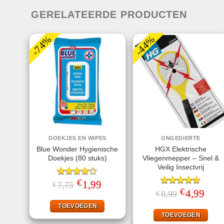
GERELATEERDE PRODUCTEN
-74%
-44%
DOEKJES EN WIPES
ONGEDIERTE
Blue Wonder Hygienische
HGX Elektrische
Doekjes (80 stuks)
Vliegenmepper – Snel &
Veilig Insectvrij
€
Gewaardeerd
Oorspronkelijke
1,99
Huidige
7,75
€
prijs
prijs
4.00
uit
€
Gewaardeerd
Oorspronkeli
4,99
Huidi
8,99
€
was:
is:
5
prijs
prijs
4.70
uit 5
€7,75.
€1,99.
was:
is:
TOEVOEGEN
€8,99.
€4,99
TOEVOEGEN