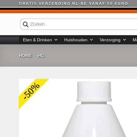
Ga
GRATIS VERZENDING NL-BE VANAF 50 EURO
naar
inhoud
Producten
zoeken
Eten & Drinken
Huishouden
Verzorging
M
HOME
HG
-
-50%