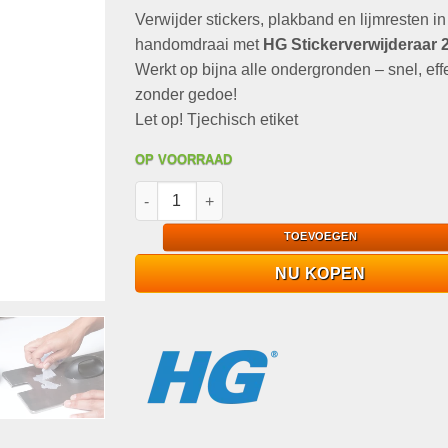
op
klant
Verwijder stickers, plakband en lijmresten i
was:
is:
waarderingen
€7,95.
€3,95.
handomdraai met
HG Stickerverwijderaar 
Werkt op bijna alle ondergronden – snel, effe
zonder gedoe!
Let op! Tjechisch etiket
OP VOORRAAD
HG Stickerverwijderaar 250ml Verwijder sticker
TOEVOEGEN
NU KOPEN