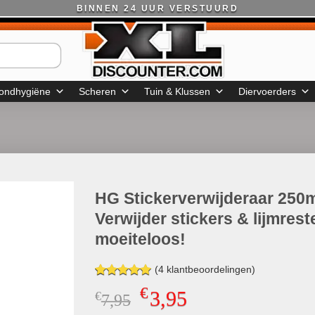
BINNEN 24 UUR VERSTUURD
ondhygiëne
Scheren
Tuin & Klussen
Diervoerders
HG Stickerverwijderaar 250
Verwijder stickers & lijmrest
moeiteloos!
(
4
klantbeoordelingen)
Gewaardeerd
4
€
3,95
€
Oorspronkelijke
Huidige
7,95
5.00
op 5
gebaseerd
prijs
prijs