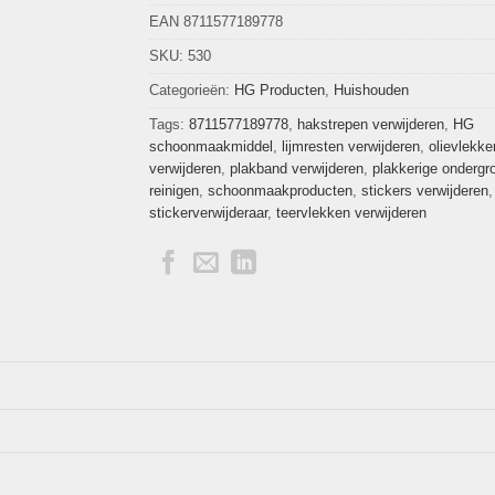
EAN 8711577189778
SKU:
530
Categorieën:
HG Producten
,
Huishouden
Tags:
8711577189778
,
hakstrepen verwijderen
,
HG
schoonmaakmiddel
,
lijmresten verwijderen
,
olievlekke
verwijderen
,
plakband verwijderen
,
plakkerige ondergr
reinigen
,
schoonmaakproducten
,
stickers verwijderen
,
stickerverwijderaar
,
teervlekken verwijderen