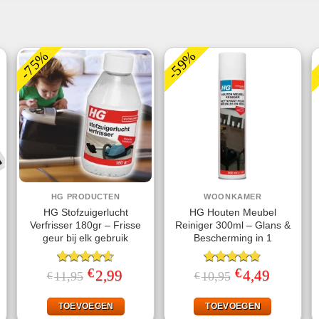
-75%
-59%
HG PRODUCTEN
WOONKAMER
HG Stofzuigerlucht
HG Houten Meubel
Verfrisser 180gr – Frisse
Reiniger 300ml – Glans &
geur bij elk gebruik
Bescherming in 1
€
€
jke
ge
Gewaardeerd
Oorspronkelijke
2,99
Huidige
Gewaardeerd
Oorspronkelijke
4,49
Huidige
11,95
10,95
€
€
prijs
prijs
prijs
prijs
4.57
uit 5
4.75
uit 5
was:
is:
was:
is:
.
€11,95.
€2,99.
€10,95.
€4,49.
TOEVOEGEN
TOEVOEGEN