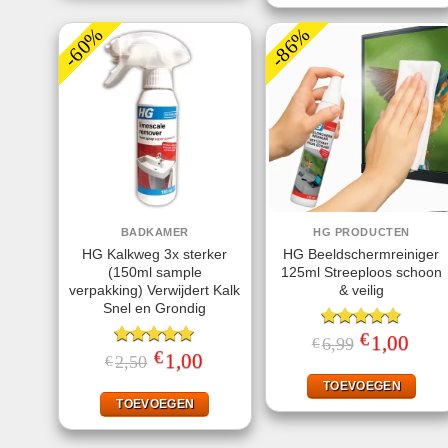
-60%
-86%
BADKAMER
HG PRODUCTEN
HG Kalkweg 3x sterker
HG Beeldschermreiniger
(150ml sample
125ml Streeploos schoon
verpakking) Verwijdert Kalk
& veilig
Snel en Grondig
€
Gewaardeerd
Oorspronkeli
1,00
Huidi
6,99
€
prijs
prijs
€
4.78
uit 5
Gewaardeerd
Oorspronkelijke
1,00
Huidige
2,50
€
was:
is:
prijs
prijs
5.00
uit 5
€6,99.
€1,00
was:
is:
TOEVOEGEN
€2,50.
€1,00.
TOEVOEGEN