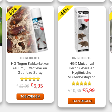
-46%
-44%
ONGEDIERTE
ONGEDIERTE
HG Tegen Kakkerlakken
HGX Muizenval
(400ml) Effectieve en
Herbruikbare en
Geurloze Spray
Hygiënische
Muizenbestrijding
€
jke
ge
Gewaardeerd
Oorspronkelijke
6,95
Huidige
12,99
€
prijs
prijs
5.00
uit 5
€
Gewaardeerd
Oorspronkelijke
5,99
Huidige
10,66
€
was:
is:
prijs
prijs
4.47
uit 5
.
€12,99.
€6,95.
was:
is:
TOEVOEGEN
€10,66.
€5,99.
TOEVOEGEN