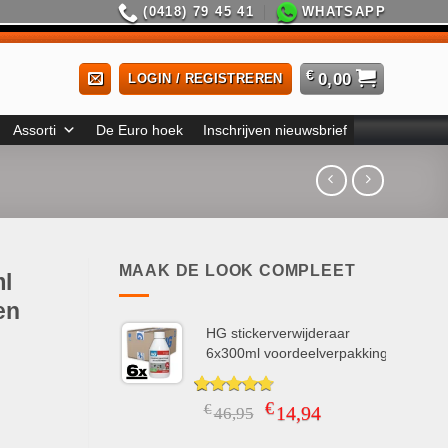
(0418) 79 45 41
WHATSAPP
€
0,00
LOGIN / REGISTREREN
Assorti
De Euro hoek
Inschrijven nieuwsbrief
MAAK DE LOOK COMPLEET
ml
en
HG stickerverwijderaar
6x300ml voordeelverpakking
€
Gewaardeerd
4
Oorspronkelijke
Huidige
€
14,94
46,95
4.75
op 5
prijs
prijs
gebaseerd