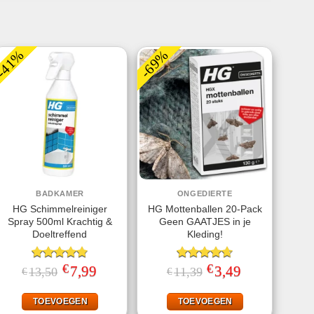
-41%
-69%
BADKAMER
ONGEDIERTE
HG Schimmelreiniger
HG Mottenballen 20-Pack
Spray 500ml Krachtig &
Geen GAATJES in je
Doeltreffend
Kleding!
€
€
Gewaardeerd
Oorspronkelijke
7,99
Huidige
Gewaardeerd
Oorspronkelijke
3,49
Huidige
13,50
11,39
€
€
prijs
prijs
prijs
prijs
4.75
uit 5
4.63
uit 5
was:
is:
was:
is:
€13,50.
€7,99.
€11,39.
€3,49.
TOEVOEGEN
TOEVOEGEN