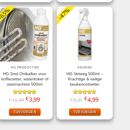
-65%
-47%
HG PRODUCTEN
KEUKEN
HG Snel Ontkalker voor
HG Vetweg 500ml –
koffiezetter, waterkoker of
Krachtige & veilige
wasmachine 500ml
keukenontvetter
€
€
Gewaardeerd
Oorspronkelijke
3,99
Huidige
Gewaardeerd
Oorspronkelijke
4,99
Huidige
11,50
9,35
€
€
prijs
prijs
prijs
prijs
4.80
uit 5
4.70
uit 5
was:
is:
was:
is:
€11,50.
€3,99.
€9,35.
€4,99.
TOEVOEGEN
TOEVOEGEN