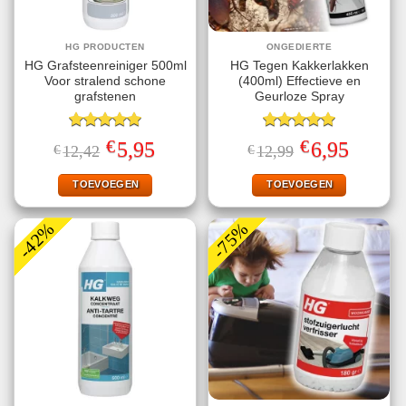
HG PRODUCTEN
ONGEDIERTE
HG Grafsteenreiniger 500ml
HG Tegen Kakkerlakken
Voor stralend schone
(400ml) Effectieve en
grafstenen
Geurloze Spray
Gewaardeerd
Gewaardeerd
€
€
Oorspronkelijke
Huidige
Oorspronkelijke
Huidige
5,95
6,95
€
12,42
€
12,99
5.00
uit 5
5.00
uit 5
prijs
prijs
prijs
prijs
was:
is:
was:
is:
€12,42.
€5,95.
€12,99.
€6,95.
TOEVOEGEN
TOEVOEGEN
-42%
-75%