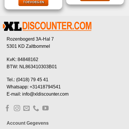
€6,99.
€1,00.
TOEVOEGEN
Rozenbogerd 3A-Hal 7
5301 KD Zaltbommel
KvK: 84848162
BTW: NL863410303B01
Tel.: (0418) 79 45 41
Whatsapp: +31418794541
E-mail: info@xldiscounter.com
Account Gegevens