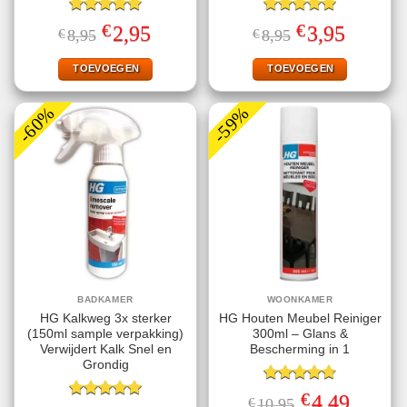
Gewaardeerd
Gewaardeerd
€
€
Oorspronkelijke
Huidige
Oorspronkelijke
Huidige
2,95
3,95
€
8,95
€
8,95
5.00
uit 5
5.00
uit 5
prijs
prijs
prijs
prijs
was:
is:
was:
is:
€8,95.
€2,95.
€8,95.
€3,95.
TOEVOEGEN
TOEVOEGEN
-60%
-59%
BADKAMER
WOONKAMER
HG Kalkweg 3x sterker
HG Houten Meubel Reiniger
(150ml sample verpakking)
300ml – Glans &
Verwijdert Kalk Snel en
Bescherming in 1
Grondig
Gewaardeerd
€
Oorspronkelijke
Huidige
4,49
€
10,95