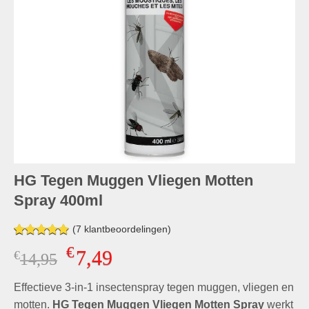
HG Tegen Muggen Vliegen Motten
Spray 400ml
(
7
klantbeoordelingen)
Gewaardeerd
7
€
7,49
€
Oorspronkelijke
Huidige
14,95
4.86
op 5
gebaseerd
prijs
prijs
op
klant
Effectieve 3-in-1 insectenspray tegen muggen, vliegen en
was:
is:
waarderingen
€14,95.
€7,49.
motten.
HG Tegen Muggen Vliegen Motten Spray
werkt