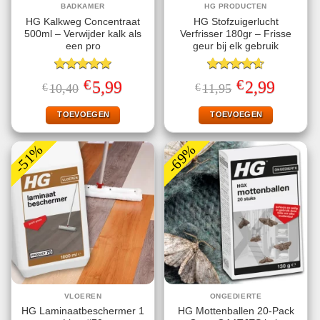
BADKAMER
HG PRODUCTEN
HG Kalkweg Concentraat
HG Stofzuigerlucht
500ml – Verwijder kalk als
Verfrisser 180gr – Frisse
een pro
geur bij elk gebruik
Gewaardeerd
Gewaardeerd
€
€
Oorspronkelijke
Huidige
Oorspronkelijke
Huidige
5,99
2,99
€
10,40
€
11,95
5.00
uit 5
4.57
uit 5
prijs
prijs
prijs
prijs
was:
is:
was:
is:
€10,40.
€5,99.
€11,95.
€2,99.
TOEVOEGEN
TOEVOEGEN
-51%
-69%
VLOEREN
ONGEDIERTE
HG Laminaatbeschermer 1
HG Mottenballen 20-Pack