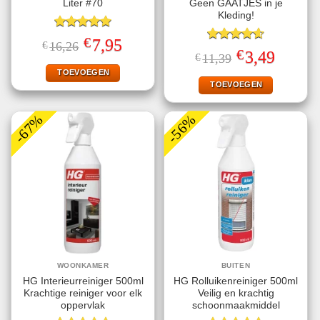
Liter #70
Geen GAATJES in je
Kleding!
Gewaardeerd
€
Oorspronkelijke
Huidige
7,95
€
16,26
5.00
uit 5
Gewaardeerd
prijs
prijs
€
Oorspronkelijke
Huidige
3,49
€
11,39
4.63
uit 5
was:
is:
prijs
prijs
€16,26.
€7,95.
TOEVOEGEN
was:
is:
€11,39.
€3,49.
TOEVOEGEN
-67%
-56%
WOONKAMER
BUITEN
HG Interieurreiniger 500ml
HG Rolluikenreiniger 500ml
Krachtige reiniger voor elk
Veilig en krachtig
oppervlak
schoonmaakmiddel