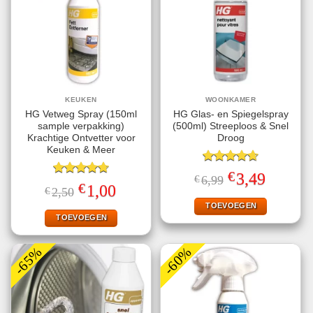
KEUKEN
WOONKAMER
HG Vetweg Spray (150ml
HG Glas- en Spiegelspray
sample verpakking)
(500ml) Streeploos & Snel
Krachtige Ontvetter voor
Droog
Keuken & Meer
Gewaardeerd
€
Oorspronkelijke
Huidige
3,49
€
6,99
4.67
uit 5
Gewaardeerd
prijs
prijs
€
Oorspronkelijke
Huidige
1,00
€
2,50
4.71
uit 5
was:
is:
prijs
prijs
€6,99.
€3,49.
TOEVOEGEN
was:
is:
€2,50.
€1,00.
TOEVOEGEN
-65%
-60%