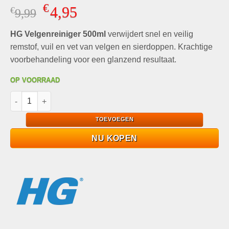
Gewaardeerd
3
€
4,95
€
Oorspronkelijke
Huidige
9,99
4.33
op 5
gebaseerd
prijs
prijs
op
klant
HG Velgenreiniger 500ml
was:
is:
verwijdert snel en veilig
waarderingen
€9,99.
€4,95.
remstof, vuil en vet van velgen en sierdoppen. Krachtige
voorbehandeling voor een glanzend resultaat.
OP VOORRAAD
HG Velgenreiniger 500ml Krachtige reiniging voor velgen aanta
TOEVOEGEN
NU KOPEN