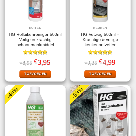
BUITEN
KEUKEN
HG Rolluikenreiniger 500ml
HG Vetweg 500ml –
Veilig en krachtig
Krachtige & veilige
schoonmaakmiddel
keukenontvetter
Gewaardeerd
Gewaardeerd
€
€
Oorspronkelijke
Huidige
Oorspronkelijke
Huidige
3,95
4,99
€
8,95
€
9,35
5.00
uit 5
4.70
uit 5
prijs
prijs
prijs
prijs
was:
is:
was:
is:
€8,95.
€3,95.
€9,35.
€4,99.
TOEVOEGEN
TOEVOEGEN
-40%
-69%