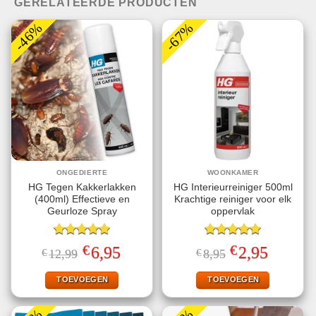
GERELATEERDE PRODUCTEN
-46%
-67%
ONGEDIERTE
WOONKAMER
HG Tegen Kakkerlakken
HG Interieurreiniger 500ml
(400ml) Effectieve en
Krachtige reiniger voor elk
Geurloze Spray
oppervlak
Gewaardeerd
Gewaardeerd
€
€
Oorspronkelijke
Huidige
Oorspronkelijke
Huidige
6,95
2,95
€
12,99
€
8,95
5.00
uit 5
5.00
uit 5
prijs
prijs
prijs
prijs
was:
is:
was:
is:
€12,99.
€6,95.
€8,95.
€2,95.
TOEVOEGEN
TOEVOEGEN