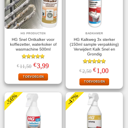
HG PRODUCTEN
BADKAMER
HG Snel Ontkalker voor
HG Kalkweg 3x sterker
koffiezetter, waterkoker of
(150ml sample verpakking)
wasmachine 500ml
Verwijdert Kalk Snel en
Grondig
Gewaardeerd
€
Oorspronkelijke
Huidige
3,99
€
11,50
4.80
uit 5
Gewaardeerd
prijs
prijs
€
Oorspronkelijke
Huidige
1,00
€
2,50
5.00
uit 5
was:
is:
prijs
prijs
€11,50.
€3,99.
TOEVOEGEN
was:
is:
€2,50.
€1,00.
TOEVOEGEN
-56%
-47%