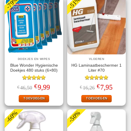
-79%
-51%
DOEKJES EN WIPES
VLOEREN
Blue Wonder Hygienische
HG Laminaatbeschermer 1
Doekjes 480 stuks (6×80)
Liter #70
Gewaardeerd
Gewaardeerd
€
€
Oorspronkelijke
Huidige
Oorspronkelijke
Huidige
9,99
7,95
€
46,50
€
16,26
5.00
uit 5
5.00
uit 5
prijs
prijs
prijs
prijs
was:
is:
was:
is:
€46,50.
€9,99.
€16,26.
€7,95.
TOEVOEGEN
TOEVOEGEN
-60%
-50%