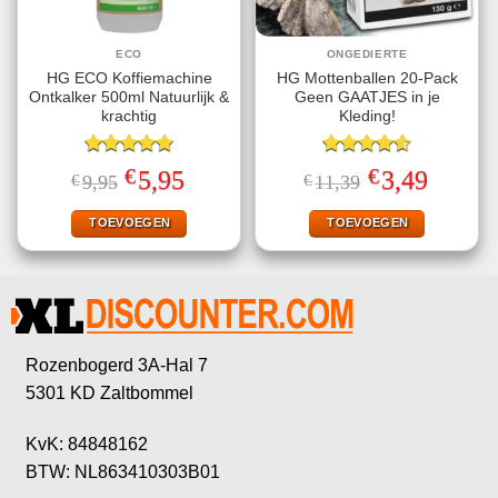
ECO
ONGEDIERTE
HG ECO Koffiemachine
HG Mottenballen 20-Pack
Ontkalker 500ml Natuurlijk &
Geen GAATJES in je
krachtig
Kleding!
Gewaardeerd
Gewaardeerd
€
€
Oorspronkelijke
Huidige
Oorspronkelijke
Huidige
5,95
3,49
€
9,95
€
11,39
5.00
uit 5
4.63
uit 5
prijs
prijs
prijs
prijs
was:
is:
was:
is:
€9,95.
€5,95.
€11,39.
€3,49.
TOEVOEGEN
TOEVOEGEN
Rozenbogerd 3A-Hal 7
5301 KD Zaltbommel
KvK: 84848162
BTW: NL863410303B01