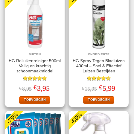
BUITEN
ONGEDIERTE
HG Rolluikenreiniger 500ml
HG Spray Tegen Bladluizen
Veilig en krachtig
400ml – Snel & Effectief
schoonmaakmiddel
Luizen Bestrijden
Gewaardeerd
Gewaardeerd
€
€
Oorspronkelijke
Huidige
Oorspronkelijke
Huidige
3,95
5,99
€
8,95
€
15,95
5.00
uit 5
4.56
uit 5
prijs
prijs
prijs
prijs
was:
is:
was:
is:
€8,95.
€3,95.
€15,95.
€5,99.
TOEVOEGEN
TOEVOEGEN
-79%
-60%