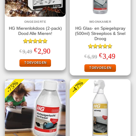
ONGEDIERTE
WOONKAMER
HG Mierenlokdoos (2-pack)
HG Glas- en Spiegelspray
Dood Alle Mieren!
(500ml) Streeploos & Snel
Droog
Gewaardeerd
€
Oorspronkelijke
Huidige
2,90
€
9,49
5.00
uit 5
Gewaardeerd
prijs
prijs
€
Oorspronkelijke
Huidige
3,49
€
6,99
4.67
uit 5
was:
is:
prijs
prijs
€9,49.
€2,90.
TOEVOEGEN
was:
is:
€6,99.
€3,49.
TOEVOEGEN
-75%
-47%