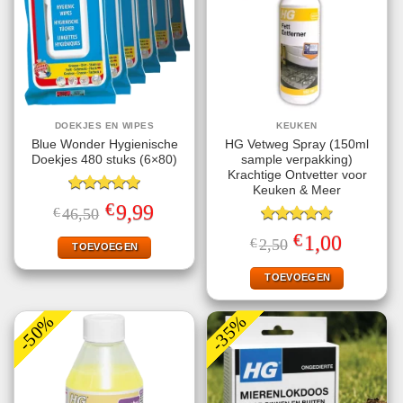
DOEKJES EN WIPES
KEUKEN
Blue Wonder Hygienische
HG Vetweg Spray (150ml
Doekjes 480 stuks (6×80)
sample verpakking)
Krachtige Ontvetter voor
Keuken & Meer
Gewaardeerd
€
Oorspronkelijke
Huidige
9,99
€
46,50
5.00
uit 5
prijs
prijs
was:
is:
Gewaardeerd
€
Oorspronkelijke
Huidige
1,00
€
2,50
€46,50.
€9,99.
TOEVOEGEN
4.71
uit 5
prijs
prijs
was:
is:
€2,50.
€1,00.
TOEVOEGEN
-50%
-35%