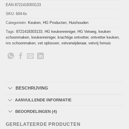
EAN 8721418303133
SKU:
604-6x
Categorieën:
Keuken
,
HG Producten
,
Huishouden
Tags:
8721418303133
,
HG keukenreiniger
,
HG Vetweg
,
keuken
schoonmaken
,
keukenreiniger
,
krachtige ontvetter
,
ontvetter keuken
,
rvs schoonmaken
,
vet oplossen
,
vetverwijderaar
,
vetvrij fornuis
BESCHRIJVING
AANVULLENDE INFORMATIE
BEOORDELINGEN (4)
GERELATEERDE PRODUCTEN