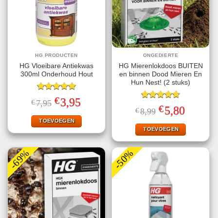
HG PRODUCTEN
ONGEDIERTE
HG Vloeibare Antiekwas
HG Mierenlokdoos BUITEN
300ml Onderhoud Hout
en binnen Dood Mieren En
Hun Nest! (2 stuks)
Gewaardeerd
€
Oorspronkelijke
Huidige
3,95
€
7,95
5.00
uit 5
Gewaardeerd
prijs
prijs
€
Oorspronkelijke
Huidige
5,80
€
8,99
4.67
uit 5
was:
is:
prijs
prijs
€7,95.
€3,95.
TOEVOEGEN
was:
is:
€8,99.
€5,80.
TOEVOEGEN
-69%
-50%