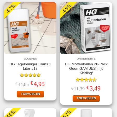
-67%
-69%
VLOEREN
ONGEDIERTE
HG Tegelreiniger Glans 1
HG Mottenballen 20-Pack
Liter #17
Geen GAATJES in je
Kleding!
Gewaardeerd
€
Oorspronkelijke
Huidige
4,95
€
14,85
5.00
uit 5
Gewaardeerd
prijs
prijs
€
Oorspronkelijke
Huidige
3,49
€
11,39
4.63
uit 5
was:
is:
prijs
prijs
€14,85.
€4,95.
TOEVOEGEN
was:
is:
€11,39.
€3,49.
TOEVOEGEN
-56%
-62%