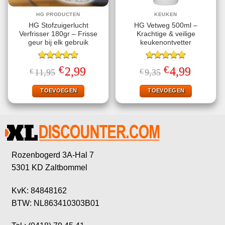
HG PRODUCTEN
KEUKEN
HG Stofzuigerlucht
HG Vetweg 500ml –
Verfrisser 180gr – Frisse
Krachtige & veilige
geur bij elk gebruik
keukenontvetter
Gewaardeerd
Gewaardeerd
€
€
Oorspronkelijke
Huidige
Oorspronkelijke
Huidige
2,99
4,99
€
11,95
€
9,35
4.57
uit 5
4.70
uit 5
prijs
prijs
prijs
prijs
was:
is:
was:
is:
€11,95.
€2,99.
€9,35.
€4,99.
TOEVOEGEN
TOEVOEGEN
Rozenbogerd 3A-Hal 7
5301 KD Zaltbommel
KvK: 84848162
BTW: NL863410303B01