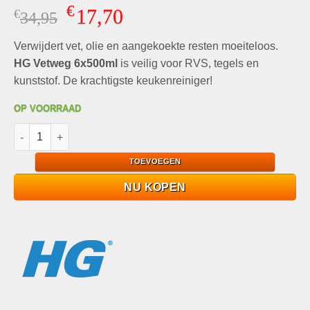
Gewaardeerd
4
€
17,70
€
Oorspronkelijke
Huidige
34,95
4.75
op 5
gebaseerd
prijs
prijs
op
klant
Verwijdert vet, olie en aangekoekte resten moeiteloos.
was:
is:
waarderingen
€34,95.
€17,70.
HG Vetweg 6x500ml
is veilig voor RVS, tegels en
kunststof. De krachtigste keukenreiniger!
OP VOORRAAD
HG Vetweg 6x500ml De krachtpatser tegen keukenvet aantal
TOEVOEGEN
NU KOPEN