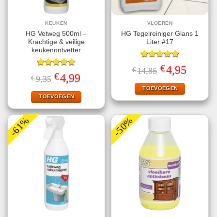
KEUKEN
VLOEREN
HG Vetweg 500ml –
HG Tegelreiniger Glans 1
Krachtige & veilige
Liter #17
keukenontvetter
Gewaardeerd
€
Oorspronkelijke
Huidige
4,95
€
14,85
5.00
uit 5
Gewaardeerd
prijs
prijs
€
Oorspronkelijke
Huidige
4,99
€
9,35
4.70
uit 5
was:
is:
prijs
prijs
€14,85.
€4,95.
TOEVOEGEN
was:
is:
€9,35.
€4,99.
TOEVOEGEN
-61%
-50%