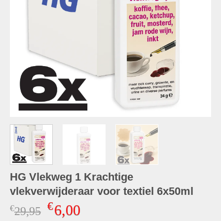
HG Vlekweg 1 Krachtige
vlekverwijderaar voor textiel 6x50ml
€
6,00
€
Oorspronkelijke
Huidige
29,95