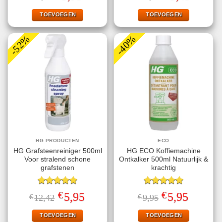
prijs
prijs
prijs
prijs
was:
is:
was:
is:
€8,95.
€3,95.
€11,39.
€3,49.
TOEVOEGEN
TOEVOEGEN
-52%
-40%
HG PRODUCTEN
ECO
HG Grafsteenreiniger 500ml
HG ECO Koffiemachine
Voor stralend schone
Ontkalker 500ml Natuurlijk &
grafstenen
krachtig
Gewaardeerd
Gewaardeerd
€
€
Oorspronkelijke
Huidige
Oorspronkelijke
Huidige
5,95
5,95
€
12,42
€
9,95
5.00
uit 5
5.00
uit 5
prijs
prijs
prijs
prijs
was:
is:
was:
is:
€12,42.
€5,95.
€9,95.
€5,95.
TOEVOEGEN
TOEVOEGEN