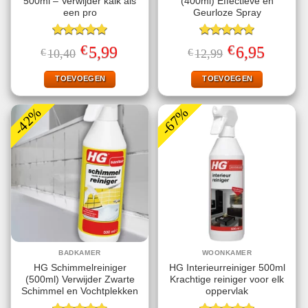
500ml – Verwijder kalk als
(400ml) Effectieve en
een pro
Geurloze Spray
Gewaardeerd
Gewaardeerd
€
€
Oorspronkelijke
Huidige
Oorspronkelijke
Huidige
5,99
6,95
€
10,40
€
12,99
5.00
uit 5
5.00
uit 5
prijs
prijs
prijs
prijs
was:
is:
was:
is:
€10,40.
€5,99.
€12,99.
€6,95.
TOEVOEGEN
TOEVOEGEN
-42%
-67%
BADKAMER
WOONKAMER
HG Schimmelreiniger
HG Interieurreiniger 500ml
(500ml) Verwijder Zwarte
Krachtige reiniger voor elk
Schimmel en Vochtplekken
oppervlak