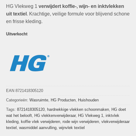
prijs
prijs
HG Vlekweg 1
was:
verwijdert koffie-, wijn- en inktvlekken
is:
€29,95.
€6,00.
uit textiel
. Krachtige, veilige formule voor blijvend schone
en frisse kleding.
Uitverkocht
EAN 8721418305120
Categorieën:
Wasruimte
,
HG Producten
,
Huishouden
Tags:
8721418305120
,
hardnekkige vlekken schoonmaken
,
HG doet
wat het belooft
,
HG vlekkenverwijderaar
,
HG Vlekweg 1
,
inktvlek
kleding
,
koffie vlek verwijderen
,
rode wijn verwijderen
,
vlekverwijderaar
textiel
,
wasmiddel aanvulling
,
wijnvlek textiel