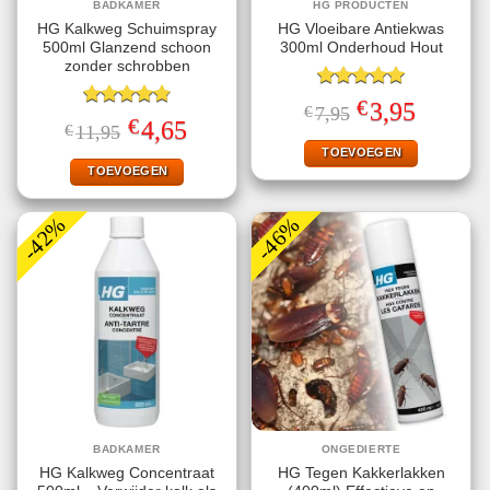
BADKAMER
HG PRODUCTEN
HG Kalkweg Schuimspray
HG Vloeibare Antiekwas
500ml Glanzend schoon
300ml Onderhoud Hout
zonder schrobben
Gewaardeerd
€
Oorspronkelijke
Huidige
3,95
€
7,95
5.00
uit 5
Gewaardeerd
prijs
prijs
€
Oorspronkelijke
Huidige
4,65
€
11,95
4.80
uit 5
was:
is:
prijs
prijs
€7,95.
€3,95.
TOEVOEGEN
was:
is:
€11,95.
€4,65.
TOEVOEGEN
-42%
-46%
BADKAMER
ONGEDIERTE
HG Kalkweg Concentraat
HG Tegen Kakkerlakken