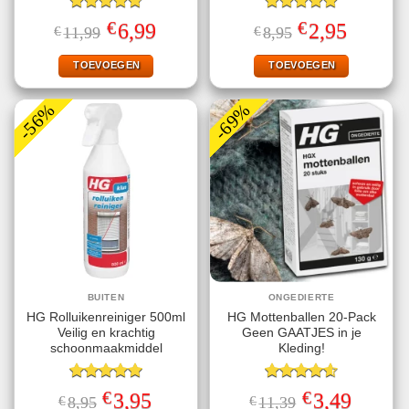
Gewaardeerd
Gewaardeerd
€
€
Oorspronkelijke
Huidige
Oorspronkelijke
Huidige
6,99
2,95
€
11,99
€
8,95
4.80
uit 5
5.00
uit 5
prijs
prijs
prijs
prijs
was:
is:
was:
is:
€11,99.
€6,99.
€8,95.
€2,95.
TOEVOEGEN
TOEVOEGEN
-56%
-69%
BUITEN
ONGEDIERTE
HG Rolluikenreiniger 500ml
HG Mottenballen 20-Pack
Veilig en krachtig
Geen GAATJES in je
schoonmaakmiddel
Kleding!
Gewaardeerd
Gewaardeerd
€
€
Oorspronkelijke
Huidige
Oorspronkelijke
Huidige
3,95
3,49
€
8,95
€
11,39
5.00
uit 5
4.63
uit 5