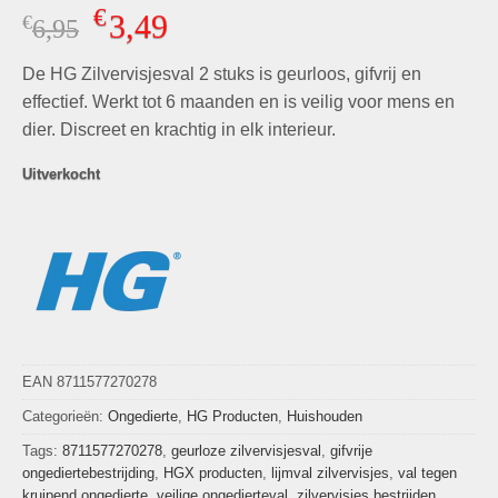
Gewaardeerd
2
€
3,49
€
Oorspronkelijke
Huidige
6,95
5.00
op 5
gebaseerd
prijs
prijs
op
klant
De HG Zilvervisjesval 2 stuks is geurloos, gifvrij en
was:
is:
waarderingen
€6,95.
€3,49.
effectief. Werkt tot 6 maanden en is veilig voor mens en
dier. Discreet en krachtig in elk interieur.
Uitverkocht
EAN 8711577270278
Categorieën:
Ongedierte
,
HG Producten
,
Huishouden
Tags:
8711577270278
,
geurloze zilvervisjesval
,
gifvrije
ongediertebestrijding
,
HGX producten
,
lijmval zilvervisjes
,
val tegen
kruipend ongedierte
,
veilige ongedierteval
,
zilvervisjes bestrijden
,