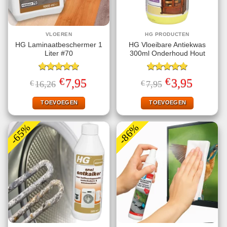
VLOEREN
HG PRODUCTEN
HG Laminaatbeschermer 1
HG Vloeibare Antiekwas
Liter #70
300ml Onderhoud Hout
Gewaardeerd
Gewaardeerd
€
€
Oorspronkelijke
Huidige
Oorspronkelijke
Huidige
7,95
3,95
€
16,26
€
7,95
5.00
uit 5
5.00
uit 5
prijs
prijs
prijs
prijs
was:
is:
was:
is:
€16,26.
€7,95.
€7,95.
€3,95.
TOEVOEGEN
TOEVOEGEN
-65%
-86%