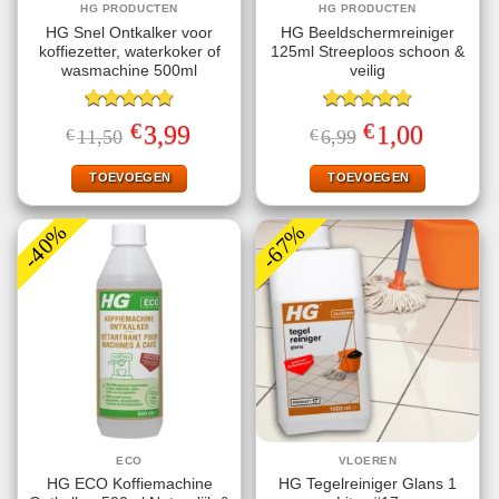
HG PRODUCTEN
HG PRODUCTEN
HG Snel Ontkalker voor
HG Beeldschermreiniger
koffiezetter, waterkoker of
125ml Streeploos schoon &
wasmachine 500ml
veilig
Gewaardeerd
Gewaardeerd
€
€
Oorspronkelijke
Huidige
Oorspronkelijke
Huidige
3,99
1,00
€
11,50
€
6,99
4.80
uit 5
4.78
uit 5
prijs
prijs
prijs
prijs
was:
is:
was:
is:
€11,50.
€3,99.
€6,99.
€1,00.
TOEVOEGEN
TOEVOEGEN
-40%
-67%
ECO
VLOEREN
HG ECO Koffiemachine
HG Tegelreiniger Glans 1