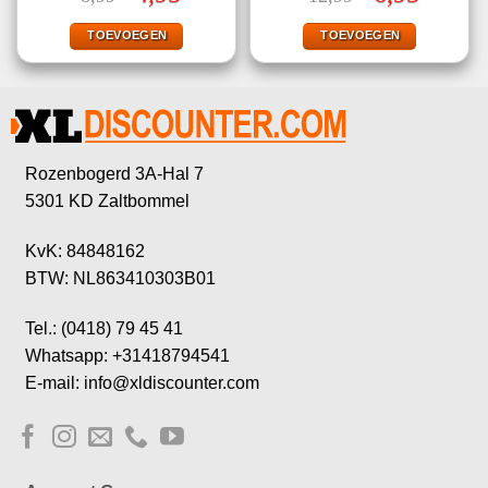
prijs
prijs
prijs
prijs
was:
is:
was:
is:
€8,99.
€4,95.
€12,99.
€6,95.
TOEVOEGEN
TOEVOEGEN
Rozenbogerd 3A-Hal 7
5301 KD Zaltbommel
KvK: 84848162
BTW: NL863410303B01
Tel.: (0418) 79 45 41
Whatsapp: +31418794541
E-mail: info@xldiscounter.com