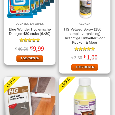
DOEKJES EN WIPES
KEUKEN
Blue Wonder Hygienische
HG Vetweg Spray (150ml
Doekjes 480 stuks (6×80)
sample verpakking)
Krachtige Ontvetter voor
Keuken & Meer
Gewaardeerd
€
Oorspronkelijke
Huidige
9,99
€
46,50
5.00
uit 5
prijs
prijs
was:
is:
Gewaardeerd
€
Oorspronkelijke
Huidige
1,00
€
2,50
€46,50.
€9,99.
TOEVOEGEN
4.71
uit 5
prijs
prijs
was:
is:
€2,50.
€1,00.
TOEVOEGEN
-51%
-50%