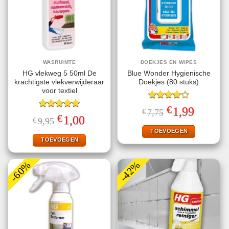
WASRUIMTE
DOEKJES EN WIPES
HG vlekweg 5 50ml De
Blue Wonder Hygienische
krachtigste vlekverwijderaar
Doekjes (80 stuks)
voor textiel
Gewaardeerd
€
Oorspronkelijke
Huidige
1,99
€
7,75
4.00
uit
Gewaardeerd
prijs
prijs
€
Oorspronkelijke
Huidige
1,00
€
9,95
5
5.00
uit 5
was:
is:
prijs
prijs
€7,75.
€1,99.
TOEVOEGEN
was:
is:
€9,95.
€1,00.
TOEVOEGEN
-60%
-42%