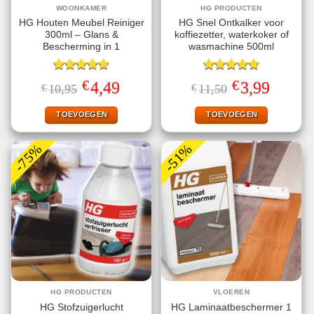
WOONKAMER
HG PRODUCTEN
HG Houten Meubel Reiniger
HG Snel Ontkalker voor
300ml – Glans &
koffiezetter, waterkoker of
Bescherming in 1
wasmachine 500ml
Gewaardeerd
Gewaardeerd
€
€
Oorspronkelijke
Huidige
Oorspronkelijke
Huidige
4,49
3,99
€
10,95
€
11,50
4.75
uit 5
4.80
uit 5
prijs
prijs
prijs
prijs
was:
is:
was:
is:
€10,95.
€4,49.
€11,50.
€3,99.
TOEVOEGEN
TOEVOEGEN
-75%
-51%
HG PRODUCTEN
VLOEREN
HG Stofzuigerlucht
HG Laminaatbeschermer 1