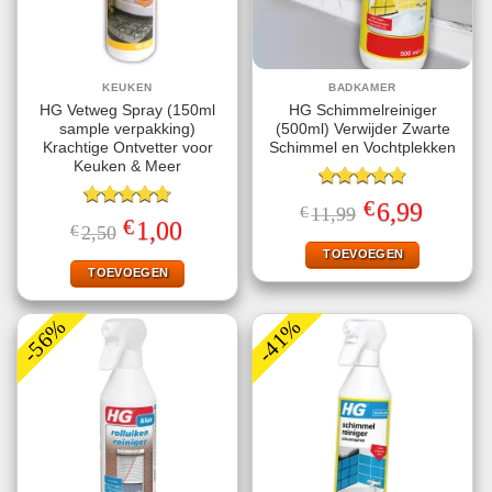
KEUKEN
BADKAMER
HG Vetweg Spray (150ml
HG Schimmelreiniger
sample verpakking)
(500ml) Verwijder Zwarte
Krachtige Ontvetter voor
Schimmel en Vochtplekken
Keuken & Meer
Gewaardeerd
€
Oorspronkelijke
Huidige
6,99
€
11,99
4.80
uit 5
Gewaardeerd
prijs
prijs
€
Oorspronkelijke
Huidige
1,00
€
2,50
4.71
uit 5
was:
is:
prijs
prijs
€11,99.
€6,99.
TOEVOEGEN
was:
is:
€2,50.
€1,00.
TOEVOEGEN
-56%
-41%