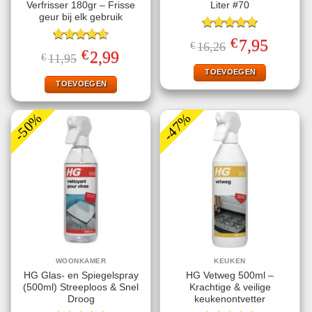
Verfrisser 180gr – Frisse
Liter #70
geur bij elk gebruik
Gewaardeerd
€
Oorspronkelijke
Huidige
7,95
€
16,26
5.00
uit 5
Gewaardeerd
prijs
prijs
€
Oorspronkelijke
Huidige
2,99
€
11,95
4.57
uit 5
was:
is:
prijs
prijs
€16,26.
€7,95.
TOEVOEGEN
was:
is:
€11,95.
€2,99.
TOEVOEGEN
-50%
-47%
WOONKAMER
KEUKEN
HG Glas- en Spiegelspray
HG Vetweg 500ml –
(500ml) Streeploos & Snel
Krachtige & veilige
Droog
keukenontvetter