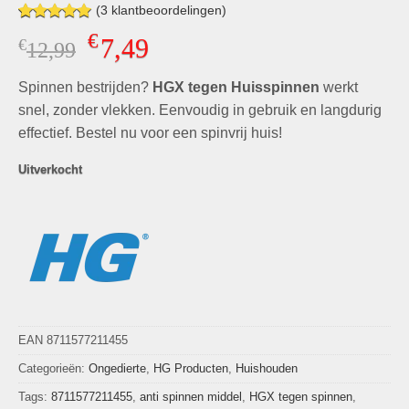
(
3
klantbeoordelingen)
Gewaardeerd
3
€
7,49
€
Oorspronkelijke
Huidige
12,99
5.00
op 5
gebaseerd
prijs
prijs
op
klant
Spinnen bestrijden?
was:
is:
HGX tegen Huisspinnen
werkt
waarderingen
€12,99.
€7,49.
snel, zonder vlekken. Eenvoudig in gebruik en langdurig
effectief. Bestel nu voor een spinvrij huis!
Uitverkocht
EAN 8711577211455
Categorieën:
Ongedierte
,
HG Producten
,
Huishouden
Tags:
8711577211455
,
anti spinnen middel
,
HGX tegen spinnen
,