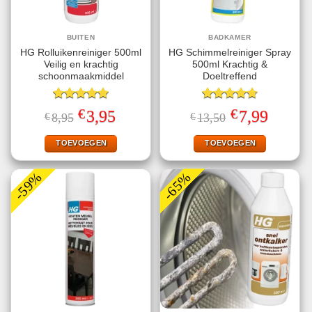
BUITEN
BADKAMER
HG Rolluikenreiniger 500ml
HG Schimmelreiniger Spray
Veilig en krachtig
500ml Krachtig &
schoonmaakmiddel
Doeltreffend
Gewaardeerd
Gewaardeerd
€
€
Oorspronkelijke
Huidige
Oorspronkelijke
Huidige
3,95
7,99
€
8,95
€
13,50
5.00
uit 5
4.75
uit 5
prijs
prijs
prijs
prijs
was:
is:
was:
is:
€8,95.
€3,95.
€13,50.
€7,99.
TOEVOEGEN
TOEVOEGEN
-59%
-65%