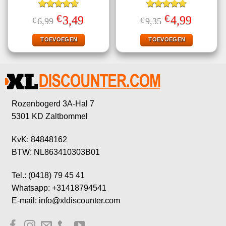
Gewaardeerd
Gewaardeerd
€
€
Oorspronkelijke
Huidige
Oorspronkelijke
Huidige
3,49
4,99
€
6,99
€
9,35
4.67
uit 5
4.70
uit 5
prijs
prijs
prijs
prijs
was:
is:
was:
is:
€6,99.
€3,49.
€9,35.
€4,99.
TOEVOEGEN
TOEVOEGEN
Rozenbogerd 3A-Hal 7
5301 KD Zaltbommel
KvK: 84848162
BTW: NL863410303B01
Tel.: (0418) 79 45 41
Whatsapp: +31418794541
E-mail: info@xldiscounter.com