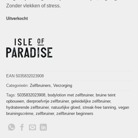
Zonder vlekken of stress.
Uitverkocht
EAN 5035832023908
Categorieën:
Zelfbruiners
,
Verzorging
Tags:
5035832023908
,
bodylotion met zelfbruiner
,
bruine teint
opbouwen
,
dierproefvrije zelfbruiner
,
geleidelijke zelfbruiner
,
hydraterende zelfbruiner
,
natuurlijke gloed
,
streak-free tanning
,
vegan
bruiningscrème
,
zelfbruiner
,
zelfbruiner beginners