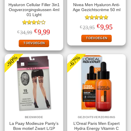
Hyaluron Cellular Filler 3in1
Nivea Men Hyaluron Anti-
Oogverzorgingskussen 4ml
Age Gezichtscrème 50 ml
01 Light
Gewaardeerd
€
Oorspronkelijke
Huidige
9,95
€
23,95
5.00
uit 5
Gewaardeerd
prijs
prijs
€
Oorspronkelijke
Huidige
9,99
€
34,99
3.50
uit
was:
is:
prijs
prijs
5
€23,95.
€9,95.
TOEVOEGEN
was:
is:
€34,99.
€9,99.
TOEVOEGEN
-90%
-67%
BEENMODE
GEZICHTSVERZORGING
La Paay Modieuze Panty’s
L’Oreal Paris Men Expert
Bow motief Zwart L/1P
Hydra Energy Vitamin C