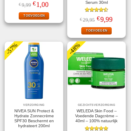
€
Serum 30ml
Oorspronkelijke
Huidige
1,00
€
9,99
prijs
prijs
was:
is:
€9,99.
€1,00.
TOEVOEGEN
Gewaardeerd
€
Oorspronkelijke
Huidige
9,99
€
29,95
4.50
uit 5
prijs
prijs
was:
is:
€29,95.
€9,99.
TOEVOEGEN
-57%
-48%
VERZORGING
GEZICHTSVERZORGING
NIVEA SUN Protect &
WELEDA Skin Food –
Hydrate Zonnecrème
Voedende Dagcrème –
SPF30 Beschermt en
40ml – 100% natuurlijk
hydrateert 200ml