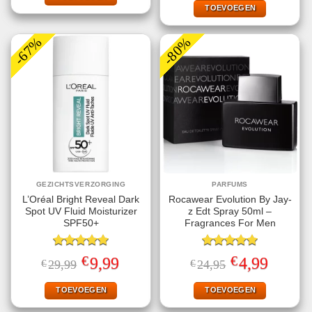
€24,99.
€11,95.
TOEVOEGEN
-67%
-80%
GEZICHTSVERZORGING
PARFUMS
L’Oréal Bright Reveal Dark
Rocawear Evolution By Jay-
Spot UV Fluid Moisturizer
z Edt Spray 50ml –
SPF50+
Fragrances For Men
Gewaardeerd
Gewaardeerd
€
€
Oorspronkelijke
Huidige
Oorspronkelijke
Huidige
9,99
4,99
€
29,99
€
24,95
5.00
uit 5
5.00
uit 5
prijs
prijs
prijs
prijs
was:
is:
was:
is:
€29,99.
€9,99.
€24,95.
€4,99.
TOEVOEGEN
TOEVOEGEN