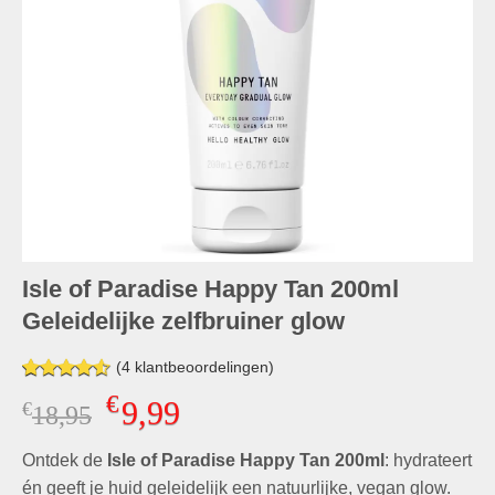
Isle of Paradise Happy Tan 200ml
Geleidelijke zelfbruiner glow
(
4
klantbeoordelingen)
Gewaardeerd
4
€
9,99
€
Oorspronkelijke
Huidige
18,95
4.50
op 5
gebaseerd
prijs
prijs
op
klant
Ontdek de
was:
Isle of Paradise Happy Tan 200ml
is:
: hydrateert
waarderingen
€18,95.
€9,99.
én geeft je huid geleidelijk een natuurlijke, vegan glow.