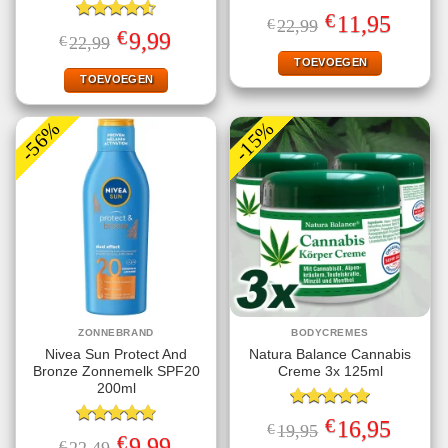
Gewaardeerd
€
Oorspronkelijke
Huidige
11,95
€
22,99
5.00
uit 5
Gewaardeerd
prijs
prijs
€
Oorspronkelijke
Huidige
9,99
€
22,99
4.56
uit 5
was:
is:
prijs
prijs
€22,99.
€11,95.
TOEVOEGEN
was:
is:
€22,99.
€9,99.
TOEVOEGEN
-56%
-15%
ZONNEBRAND
BODYCREMES
Nivea Sun Protect And
Natura Balance Cannabis
Bronze Zonnemelk SPF20
Creme 3x 125ml
200ml
Gewaardeerd
€
Oorspronkelijke
Huidige
16,95
€
19,95
5.00
uit 5
Gewaardeerd
prijs
prijs
€
Oorspronkelijke
Huidige
9,99
€