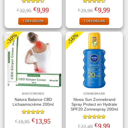
Gewaardeerd
Gewaardeerd
€
€
Oorspronkelijke
Huidige
Oorspronkelijke
Huidige
9,99
9,99
€
32,95
€
29,99
4.50
uit 5
4.50
uit 5
prijs
prijs
prijs
prijs
was:
is:
was:
is:
€32,95.
€9,99.
€29,99.
€9,99.
TOEVOEGEN
TOEVOEGEN
-30%
-56%
BODYCREMES
ZONNEBRAND
Natura Balance CBD
Nivea Sun Zonnebrand
Lichaamscrème 200ml
Spray Protect en Hydrate
SPF20 Zonnespray 200ml
Gewaardeerd
€
Oorspronkelijke
Huidige
13,95
€
19,95
4.67
uit 5
Gewaardeerd
prijs
prijs
€
Oorspronkelijke
Huidige
9,99
€
22,49
4.67
uit 5
was:
is: