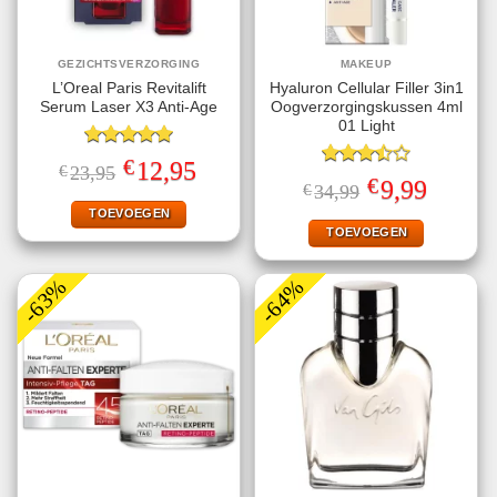
GEZICHTSVERZORGING
MAKEUP
L’Oreal Paris Revitalift
Hyaluron Cellular Filler 3in1
Serum Laser X3 Anti-Age
Oogverzorgingskussen 4ml
01 Light
Gewaardeerd
€
Oorspronkelijke
Huidige
12,95
€
23,95
5.00
uit 5
Gewaardeerd
prijs
prijs
€
Oorspronkelijke
Huidige
9,99
€
34,99
3.50
uit
was:
is:
prijs
prijs
€23,95.
€12,95.
5
TOEVOEGEN
was:
is:
€34,99.
€9,99.
TOEVOEGEN
-63%
-64%