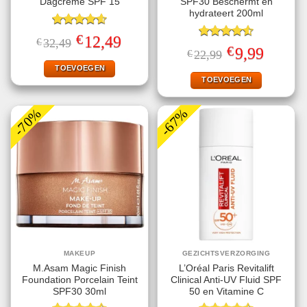
Dagcrème SPF 15
SPF30 Beschermt en
hydrateert 200ml
Gewaardeerd
€
Oorspronkelijke
Huidige
12,49
€
32,49
4.60
uit 5
Gewaardeerd
prijs
prijs
€
Oorspronkelijke
Huidige
9,99
€
22,99
4.56
uit 5
was:
is:
prijs
prijs
€32,49.
€12,49.
TOEVOEGEN
was:
is:
€22,99.
€9,99.
TOEVOEGEN
-70%
-67%
MAKEUP
GEZICHTSVERZORGING
M.Asam Magic Finish
L’Oréal Paris Revitalift
Foundation Porcelain Teint
Clinical Anti-UV Fluid SPF
SPF30 30ml
50 en Vitamine C