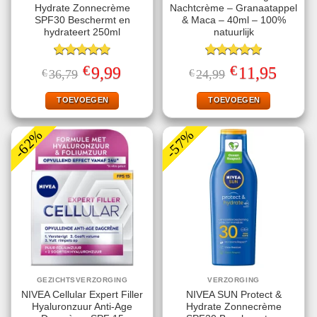
Hydrate Zonnecrème
Nachtcrème – Granaatappel
SPF30 Beschermt en
& Maca – 40ml – 100%
hydrateert 250ml
natuurlijk
Gewaardeerd
Gewaardeerd
€
€
Oorspronkelijke
Huidige
Oorspronkelijke
Huidige
9,99
11,95
€
36,79
€
24,99
4.78
uit 5
5.00
uit 5
prijs
prijs
prijs
prijs
was:
is:
was:
is:
€36,79.
€9,99.
€24,99.
€11,95.
TOEVOEGEN
TOEVOEGEN
-62%
-57%
GEZICHTSVERZORGING
VERZORGING
NIVEA Cellular Expert Filler
NIVEA SUN Protect &
Hyaluronzuur Anti-Age
Hydrate Zonnecrème