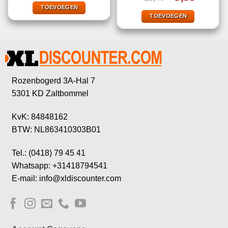
prijs
prijs
€19,95.
€13,95.
TOEVOEGEN
was:
is:
€22,49.
€9,99.
TOEVOEGEN
Rozenbogerd 3A-Hal 7
5301 KD Zaltbommel
KvK: 84848162
BTW: NL863410303B01
Tel.: (0418) 79 45 41
Whatsapp: +31418794541
E-mail: info@xldiscounter.com