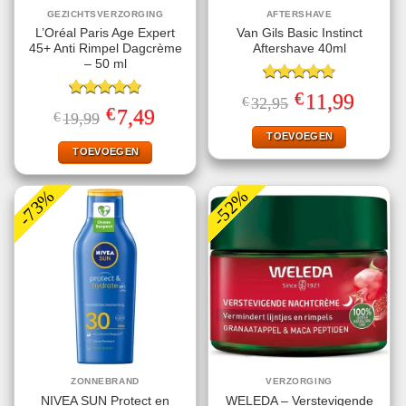
GEZICHTSVERZORGING
AFTERSHAVE
L’Oréal Paris Age Expert
Van Gils Basic Instinct
45+ Anti Rimpel Dagcrème
Aftershave 40ml
– 50 ml
Gewaardeerd
€
Oorspronkelijke
Huidige
11,99
€
32,95
4.71
uit 5
Gewaardeerd
prijs
prijs
€
Oorspronkelijke
Huidige
7,49
€
19,99
4.80
uit 5
was:
is:
prijs
prijs
€32,95.
€11,99.
TOEVOEGEN
was:
is:
€19,99.
€7,49.
TOEVOEGEN
-73%
-52%
ZONNEBRAND
VERZORGING
NIVEA SUN Protect en
WELEDA – Verstevigende