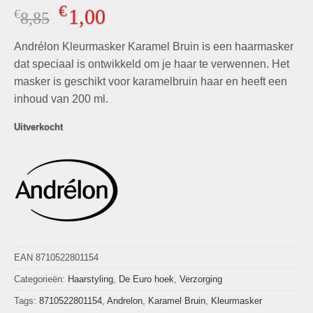
Gewaardeerd
2
€
1,00
€
Oorspronkelijke
Huidige
8,85
4.50
op 5
gebaseerd
prijs
prijs
op
klant
Andrélon Kleurmasker Karamel Bruin is een haarmasker
was:
is:
waarderingen
€8,85.
€1,00.
dat speciaal is ontwikkeld om je haar te verwennen. Het
masker is geschikt voor karamelbruin haar en heeft een
inhoud van 200 ml.
Uitverkocht
EAN 8710522801154
Categorieën:
Haarstyling
,
De Euro hoek
,
Verzorging
Tags:
8710522801154
,
Andrelon
,
Karamel Bruin
,
Kleurmasker