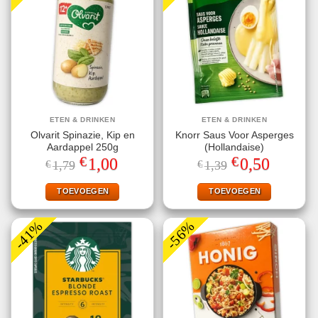
ETEN & DRINKEN
ETEN & DRINKEN
Olvarit Spinazie, Kip en
Knorr Saus Voor Asperges
Aardappel 250g
(Hollandaise)
€
€
Oorspronkelijke
Huidige
Oorspronkelijke
Huidige
1,00
0,50
€
1,79
€
1,39
prijs
prijs
prijs
prijs
was:
is:
was:
is:
€1,79.
€1,00.
€1,39.
€0,50.
TOEVOEGEN
TOEVOEGEN
-41%
-56%