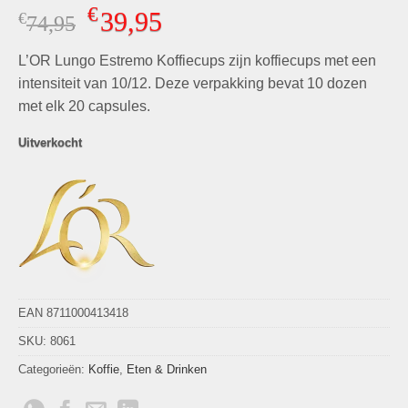
Gewaardeerd
5
€
39,95
€
Oorspronkelijke
Huidige
74,95
4.80
op 5
gebaseerd
prijs
prijs
op
klant
L’OR Lungo Estremo Koffiecups zijn koffiecups met een
was:
is:
waarderingen
€74,95.
€39,95.
intensiteit van 10/12. Deze verpakking bevat 10 dozen
met elk 20 capsules.
Uitverkocht
EAN 8711000413418
SKU:
8061
Categorieën:
Koffie
,
Eten & Drinken