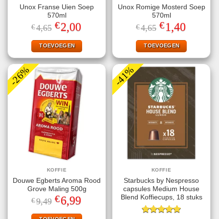
Unox Franse Uien Soep
Unox Romige Mosterd Soep
570ml
570ml
€
€
Oorspronkelijke
Huidige
Oorspronkelijke
Huidige
2,00
1,40
€
4,65
€
4,65
prijs
prijs
prijs
prijs
was:
is:
was:
is:
€4,65.
€2,00.
€4,65.
€1,40.
TOEVOEGEN
TOEVOEGEN
-26%
-41%
KOFFIE
KOFFIE
Douwe Egberts Aroma Rood
Starbucks by Nespresso
Grove Maling 500g
capsules Medium House
€
Blend Koffiecups, 18 stuks
Oorspronkelijke
Huidige
6,99
€
9,49
prijs
prijs
was:
is:
TOEVOEGEN