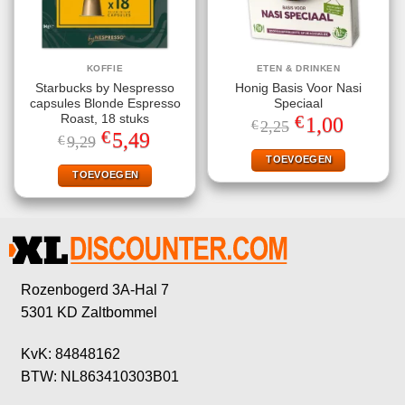
KOFFIE
ETEN & DRINKEN
Starbucks by Nespresso
Honig Basis Voor Nasi
capsules Blonde Espresso
Speciaal
€
Roast, 18 stuks
Oorspronkelijke
Huidige
1,00
€
2,25
prijs
prijs
€
Oorspronkelijke
Huidige
5,49
€
9,29
was:
is:
prijs
prijs
€2,25.
€1,00.
TOEVOEGEN
was:
is:
€9,29.
€5,49.
TOEVOEGEN
Rozenbogerd 3A-Hal 7
5301 KD Zaltbommel
KvK: 84848162
BTW: NL863410303B01