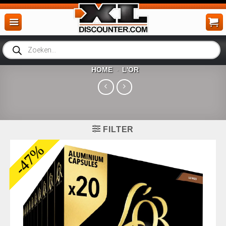
Ga
naar
inhoud
Producten
zoeken
HOME
L'OR
-
FILTER
-47%