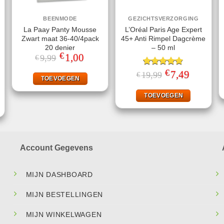
BEENMODE
GEZICHTSVERZORGING
La Paay Panty Mousse
L’Oréal Paris Age Expert
Zwart maat 36-40/4pack
45+ Anti Rimpel Dagcrème
20 denier
– 50 ml
€
Oorspronkelijke
1,00
Huidige
9,99
€
prijs
prijs
was:
is:
€
Gewaardeerd
Oorspronkelijke
7,49
Huidige
19,99
€
€9,99.
€1,00.
TOEVOEGEN
prijs
prijs
4.80
uit 5
jke
ige
was:
is:
€19,99.
€7,49.
TOEVOEGEN
.
Account Gegevens
MIJN DASHBOARD
MIJN BESTELLINGEN
MIJN WINKELWAGEN