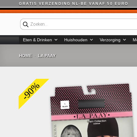
Ga
GRATIS VERZENDING NL-BE VANAF 50 EURO
naar
inhoud
Producten
zoeken
Eten & Drinken
Huishouden
Verzorging
M
HOME
LA PAAY
-
-90%