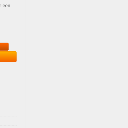
e een
/1P aantal