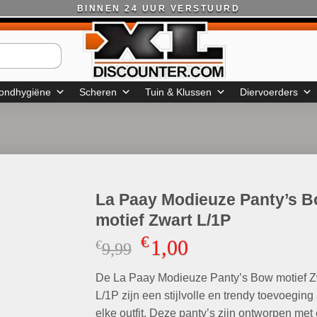
BINNEN 24 UUR VERSTUURD
ondhygiëne
Scheren
Tuin & Klussen
Diervoerders
La Paay Modieuze Panty’s 
motief Zwart L/1P
€
1,00
€
Oorspronkelijke
Huidige
9,99
prijs
prijs
De La Paay Modieuze Panty’s Bow motief Z
was:
is:
€9,99.
€1,00.
L/1P zijn een stijlvolle en trendy toevoeging
elke outfit. Deze panty’s zijn ontworpen met