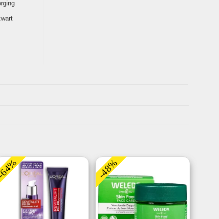
rging
zwart
-64%
-48%