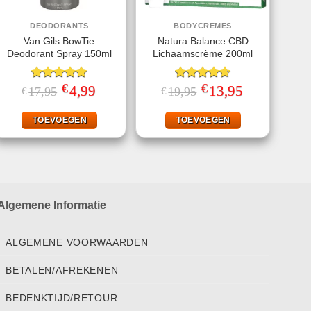
DEODORANTS
BODYCREMES
Van Gils BowTie
Natura Balance CBD
Deodorant Spray 150ml
Lichaamscrème 200ml
€
€
Gewaardeerd
Oorspronkelijke
4,99
Huidige
Gewaardeerd
Oorspronkelijke
13,95
Huidige
17,95
19,95
€
€
prijs
prijs
prijs
prijs
5.00
uit 5
4.67
uit 5
was:
is:
was:
is:
€17,95.
€4,99.
€19,95.
€13,95.
TOEVOEGEN
TOEVOEGEN
Algemene Informatie
ALGEMENE VOORWAARDEN
BETALEN/AFREKENEN
BEDENKTIJD/RETOUR