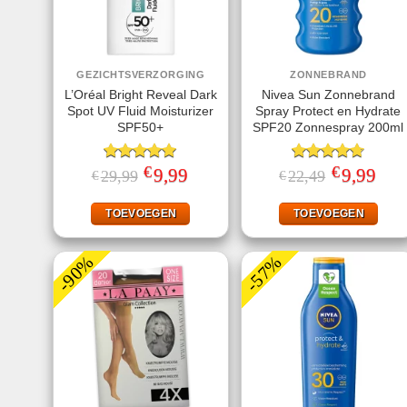
GEZICHTSVERZORGING
ZONNEBRAND
L’Oréal Bright Reveal Dark
Nivea Sun Zonnebrand
Spot UV Fluid Moisturizer
Spray Protect en Hydrate
SPF50+
SPF20 Zonnespray 200ml
€
€
Gewaardeerd
Oorspronkelijke
9,99
Huidige
Gewaardeerd
Oorspronkeli
9,99
Huid
29,99
22,49
€
€
prijs
prijs
prijs
prijs
5.00
uit 5
4.67
uit 5
was:
is:
was:
is:
€29,99.
€9,99.
€22,49.
€9,99
TOEVOEGEN
TOEVOEGEN
-90%
-57%