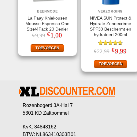
BEENMODE
VERZORGING
La Paay Kniekousen
NIVEA SUN Protect &
Mousse Espresso One
Hydrate Zonnecrème
Size/4Pack 20 Denier
SPF30 Beschermt en
€
Oorspronkelijke
1,00
Huidige
hydrateert 200ml
9,99
€
prijs
prijs
was:
is:
€9,99.
€1,00.
TOEVOEGEN
€
Gewaardeerd
Oorspronkeli
9,99
Huid
22,99
€
prijs
prijs
4.56
uit 5
was:
is:
€22,99.
€9,99
TOEVOEGEN
Rozenbogerd 3A-Hal 7
5301 KD Zaltbommel
KvK: 84848162
BTW: NL863410303B01