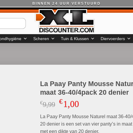
BINNEN 24 UUR VERSTUURD
ondhygiëne
Scheren
Tuin & Klussen
Diervoerders
La Paay Panty Mousse Natur
maat 36-40/4pack 20 denier
€
1,00
€
Oorspronkelijke
Huidige
9,99
prijs
prijs
La Paay Panty Mousse Naturel maat 36-40/
was:
is:
€9,99.
€1,00.
20 denier is een set van vier panty’s in maa
met een dikte van 20 denier.