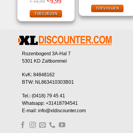
9,99
34,99
€
was:
is:
prijs
prijs
3.50
uit
€22,49.
€9,99
was:
is:
TOEVOEGEN
5
€34,99.
€9,99.
TOEVOEGEN
Rozenbogerd 3A-Hal 7
5301 KD Zaltbommel
KvK: 84848162
BTW: NL863410303B01
Tel.: (0418) 79 45 41
Whatsapp: +31418794541
E-mail: info@xldiscounter.com