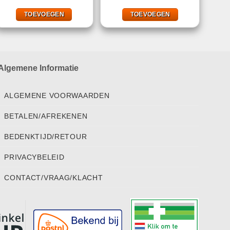
was:
is:
was:
is:
€19,99.
€11,95.
€29,95.
€9,99.
TOEVOEGEN
TOEVOEGEN
Algemene Informatie
ALGEMENE VOORWAARDEN
BETALEN/AFREKENEN
BEDENKTIJD/RETOUR
PRIVACYBELEID
CONTACT/VRAAG/KLACHT