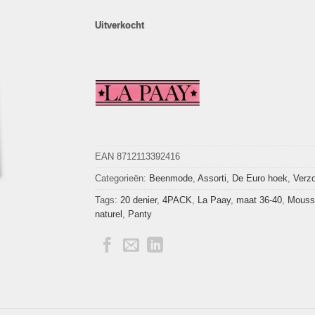
Uitverkocht
EAN 8712113392416
Categorieën:
Beenmode
,
Assorti
,
De Euro hoek
,
Verzo
Tags:
20 denier
,
4PACK
,
La Paay
,
maat 36-40
,
Mouss
naturel
,
Panty