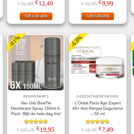
€
€
Gewaardeerd
Oorspronkelijke
12,49
Huidige
Gewaardeerd
Oorspronkelijke
9,99
Huidige
32,49
32,95
€
€
prijs
prijs
prijs
prijs
4.60
uit 5
4.50
uit 5
.
was:
is:
was:
is:
€32,49.
€12,49.
€32,95.
€9,99.
TOEVOEGEN
TOEVOEGEN
-81%
-63%
DEODORANTS
GEZICHTSVERZORGING
Van Gils BowTie
L’Oréal Paris Age Expert
Deodorant Spray 150ml 6-
45+ Anti Rimpel Dagcrème
Pack: Blijf de hele dag fris!
– 50 ml
€
€
jke
ige
Gewaardeerd
Oorspronkelijke
19,95
Huidige
Gewaardeerd
Oorspronkelijke
7,49
Huidige
107,70
19,99
€
€
prijs
prijs
prijs
prijs
5.00
uit 5
4.80
uit 5