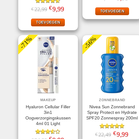
prijs
prijs
5.00
uit 5
was:
is:
€
Gewaardeerd
Oorspronkelijke
9,99
Huidige
22,99
€
€23,95.
€9,95
TOEVOEGEN
prijs
prijs
4.56
uit 5
was:
is:
€22,99.
€9,99.
TOEVOEGEN
-71%
-56%
MAKEUP
ZONNEBRAND
Hyaluron Cellular Filler
Nivea Sun Zonnebrand
3in1
Spray Protect en Hydrate
Oogverzorgingskussen
SPF20 Zonnespray 200ml
4ml 01 Light
€
Gewaardeerd
Oorspronkeli
9,99
Huid
22,49
€
prijs
prijs
€
4.67
uit 5
Gewaardeerd
Oorspronkelijke
Huidige