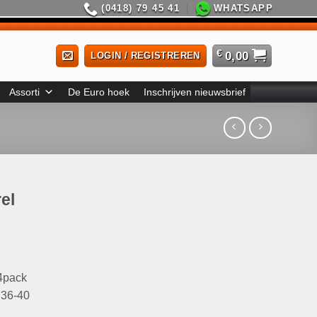
(0418) 79 45 41
WHATSAPP
€
0,00
LOGIN / REGISTREREN
Assorti
De Euro hoek
Inschrijven nieuwsbrief
el
4pack
t 36-40