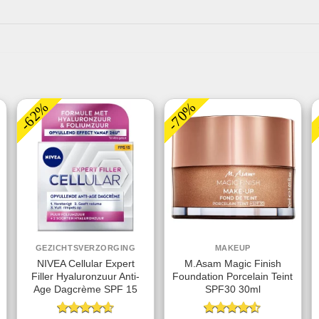
-62%
-70%
GEZICHTSVERZORGING
MAKEUP
NIVEA Cellular Expert
M.Asam Magic Finish
Filler Hyaluronzuur Anti-
Foundation Porcelain Teint
Age Dagcrème SPF 15
SPF30 30ml
jke
ige