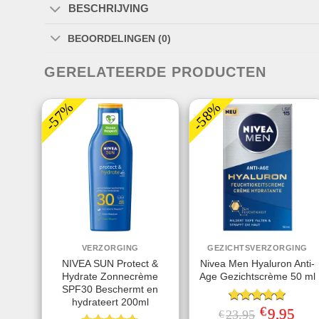
BESCHRIJVING
BEOORDELINGEN (0)
GERELATEERDE PRODUCTEN
-57%
-58%
VERZORGING
GEZICHTSVERZORGING
NIVEA SUN Protect &
Nivea Men Hyaluron Anti-
Hydrate Zonnecrème
Age Gezichtscrème 50 ml
SPF30 Beschermt en
hydrateert 200ml
€
Gewaardeerd
Oorspronkeli
9,95
Huid
23,95
€