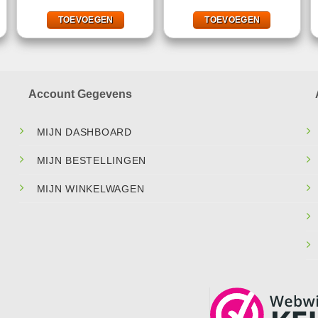
was:
is:
was:
is:
.
€107,70.
€19,95.
€19,99.
€7,49.
TOEVOEGEN
TOEVOEGEN
Account Gegevens
MIJN DASHBOARD
MIJN BESTELLINGEN
MIJN WINKELWAGEN