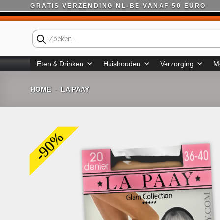
Ga
GRATIS VERZENDING NL-BE VANAF 50 EURO
naar
inhoud
Producten
zoeken
Eten & Drinken
Huishouden
Verzorging
M
HOME
LA PAAY
-
-90%