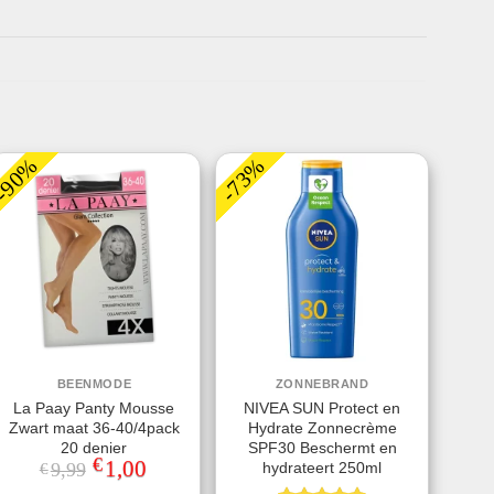
-90%
-73%
BEENMODE
ZONNEBRAND
La Paay Panty Mousse
NIVEA SUN Protect en
Zwart maat 36-40/4pack
Hydrate Zonnecrème
20 denier
SPF30 Beschermt en
€
Oorspronkelijke
1,00
Huidige
hydrateert 250ml
9,99
€
prijs
prijs