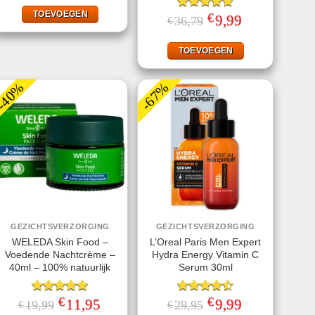
was:
is:
€9,99.
€1,00.
TOEVOEGEN
€
Gewaardeerd
Oorspronkelijke
9,99
Huidige
36,79
€
prijs
prijs
4.78
uit 5
was:
is:
€36,79.
€9,99.
TOEVOEGEN
-40%
-67%
GEZICHTSVERZORGING
GEZICHTSVERZORGING
WELEDA Skin Food –
L’Oreal Paris Men Expert
Voedende Nachtcrème –
Hydra Energy Vitamin C
40ml – 100% natuurlijk
Serum 30ml
€
€
Gewaardeerd
Oorspronkelijke
11,95
Huidige
Gewaardeerd
Oorspronkelijke
9,99
Huidige
19,99
29,95
€
€
prijs
prijs
prijs
prijs
5.00
uit 5
4.50
uit 5