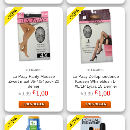
-90%
-90%
BEENMODE
BEENMODE
La Paay Panty Mousse
La Paay Zelfophoudende
Zwart maat 36-40/4pack 20
Kousen Whineblush L-
denier
XL/1P Lycra 15 Dernier
€
€
Oorspronkelijke
Huidige
Oorspronkelijke
Huidige
1,00
1,00
€
9,99
€
9,99
prijs
prijs
prijs
prijs
was:
is:
was:
is:
€9,99.
€1,00.
€9,99.
€1,00.
TOEVOEGEN
TOEVOEGEN
-73%
-67%