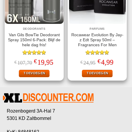
DEODORANTS
PARFUMS
Van Gils BowTie Deodorant
Rocawear Evolution By Jay-
Spray 150ml 6-Pack: Blijf de
z Edt Spray 50ml –
hele dag fris!
Fragrances For Men
Gewaardeerd
Gewaardeerd
€
€
Oorspronkelijke
Huidige
Oorspronkelijke
Huidige
19,95
4,99
€
107,70
€
24,95
5.00
uit 5
5.00
uit 5
prijs
prijs
prijs
prijs
was:
is:
was:
is:
€107,70.
€19,95.
€24,95.
€4,99.
TOEVOEGEN
TOEVOEGEN
Rozenbogerd 3A-Hal 7
5301 KD Zaltbommel
KvK: 84848162