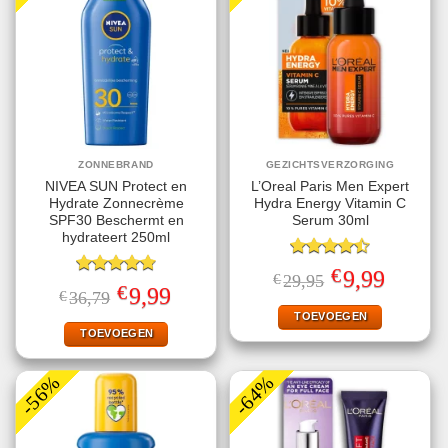
ZONNEBRAND
GEZICHTSVERZORGING
NIVEA SUN Protect en
L’Oreal Paris Men Expert
Hydrate Zonnecrème
Hydra Energy Vitamin C
SPF30 Beschermt en
Serum 30ml
hydrateert 250ml
Gewaardeerd
€
Oorspronkelijke
Huidige
9,99
€
29,95
4.50
uit 5
Gewaardeerd
prijs
prijs
€
Oorspronkelijke
Huidige
9,99
€
36,79
4.78
uit 5
was:
is:
prijs
prijs
€29,95.
€9,99.
TOEVOEGEN
was:
is:
€36,79.
€9,99.
TOEVOEGEN
-56%
-64%