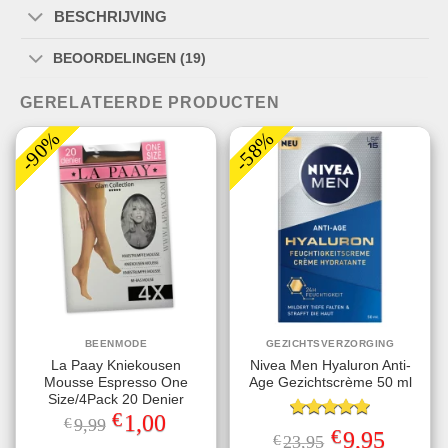
BESCHRIJVING
BEOORDELINGEN (19)
GERELATEERDE PRODUCTEN
-90%
-58%
BEENMODE
GEZICHTSVERZORGING
La Paay Kniekousen
Nivea Men Hyaluron Anti-
Mousse Espresso One
Age Gezichtscrème 50 ml
Size/4Pack 20 Denier
€
Oorspronkelijke
Huidige
1,00
€
9,99
Gewaardeerd
prijs
prijs
€
Oorspronkelijke
Huidige
9,95
€
23,95
5.00
uit 5
was:
is: