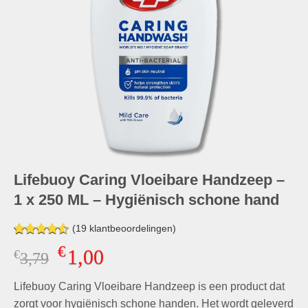
Lifebuoy Caring Vloeibare Handzeep –
1 x 250 ML – Hygiënisch schone hand
(
19
klantbeoordelingen)
Gewaardeerd
19
€
1,00
€
Oorspronkelijke
Huidige
3,79
4.53
op 5
gebaseerd
prijs
prijs
op
klant
Lifebuoy Caring Vloeibare Handzeep is een product dat
was:
is:
waarderingen
€3,79.
€1,00.
zorgt voor hygiënisch schone handen. Het wordt geleverd