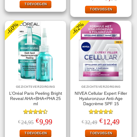
prijs
prijs
€9,99.
€1,00.
TOEVOEGEN
was:
is:
€23,95.
€9,95.
TOEVOEGEN
-60%
-62%
GEZICHTSVERZORGING
GEZICHTSVERZORGING
L’Oréal Paris Peeling Bright
NIVEA Cellular Expert Filler
Reveal AHA+BHA+PHA 25
Hyaluronzuur Anti-Age
ml
Dagcrème SPF 15
Gewaardeerd
Gewaardeerd
€
€
Oorspronkelijke
Huidige
Oorspronkelijke
Huidige
9,99
12,49
€
24,95
€
32,49
4.40
uit 5
4.60
uit 5
prijs
prijs
prijs
prijs
was:
is:
was:
is:
€24,95.
€9,99.
€32,49.
€12,49.
TOEVOEGEN
TOEVOEGEN