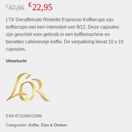
Gewaardeerd
8
€
22,95
€
Oorspronkelijke
Huidige
37,95
5.00
op 5
gebaseerd
prijs
prijs
op
klant
L’Or Decaffeinato Ristretto Espresso Koffiecups zijn
was:
is:
waarderingen
€37,95.
€22,95.
koffiecups met een intensiteit van 9/12. Deze capsules
zijn geschikt voor gebruik in een koffiemachine en
bevatten cafeïnevrije koffie. De verpakking bevat 10 x 10
capsules.
Uitverkocht
EAN 8711000413388
Categorieën:
Koffie
,
Eten & Drinken