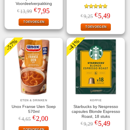
Voordeelverpakking
€
Oorspronkelijke
Huidige
7,95
€
13,99
Gewaardeerd
prijs
prijs
€
Oorspronkelijke
Huidige
5,49
€
9,25
5.00
uit 5
was:
is:
prijs
prijs
€13,99.
€7,95.
TOEVOEGEN
was:
is:
€9,25.
€5,49.
TOEVOEGEN
-57%
-41%
ETEN & DRINKEN
KOFFIE
Unox Franse Uien Soep
Starbucks by Nespresso
570ml
capsules Blonde Espresso
€
Roast, 18 stuks
Oorspronkelijke
Huidige
2,00
€
4,65
prijs
prijs
€
Oorspronkelijke
Huidige
5,49
€
9,29
was:
is:
prijs
prijs
€4,65.
€2,00.
TOEVOEGEN