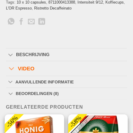
Tags:
10 x 10 capsules
,
8711000413388
,
Intensiteit 9/12
,
Koffiecups
,
L'OR Espresso
,
Ristretto Decaffeinato
BESCHRIJVING
VIDEO
AANVULLENDE INFORMATIE
BEOORDELINGEN (8)
GERELATEERDE PRODUCTEN
-56%
-58%
NIEUW