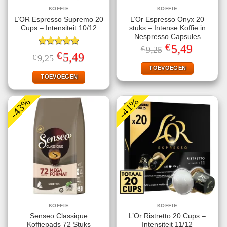
KOFFIE
KOFFIE
L’OR Espresso Supremo 20
L’Or Espresso Onyx 20
Cups – Intensiteit 10/12
stuks – Intense Koffie in
Nespresso Capsules
€
Oorspronkelijke
Huidige
5,49
€
9,25
Gewaardeerd
prijs
prijs
€
Oorspronkelijke
Huidige
5,49
€
9,25
5.00
uit 5
was:
is:
prijs
prijs
€9,25.
€5,49.
TOEVOEGEN
was:
is:
€9,25.
€5,49.
TOEVOEGEN
-43%
-41%
KOFFIE
KOFFIE
Senseo Classique
L’Or Ristretto 20 Cups –
Koffiepads 72 Stuks
Intensiteit 11/12