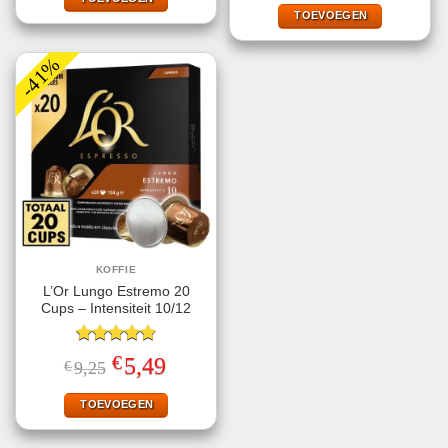
was:
is:
€9,29.
€5,49.
TOEVOEGEN
-41%
KOFFIE
L’Or Lungo Estremo 20
Cups – Intensiteit 10/12
Gewaardeerd
€
Oorspronkelijke
Huidige
5,49
€
9,25
4.80
uit 5
prijs
prijs
was:
is:
€9,25.
€5,49.
TOEVOEGEN