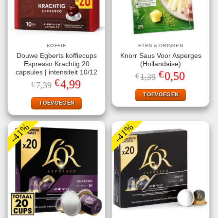
KOFFIE
ETEN & DRINKEN
Douwe Egberts koffiecups
Knorr Saus Voor Asperges
Espresso Krachtig 20
(Hollandaise)
€
capsules | intensiteit 10/12
Oorspronkelijke
Huidige
0,50
€
1,39
prijs
prijs
€
Oorspronkelijke
Huidige
4,99
€
7,39
was:
is:
prijs
prijs
€1,39.
€0,50.
TOEVOEGEN
was:
is:
€7,39.
€4,99.
TOEVOEGEN
-41%
-41%