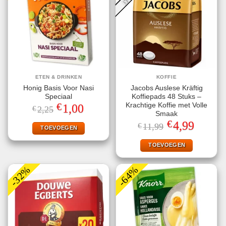
ETEN & DRINKEN
KOFFIE
Honig Basis Voor Nasi
Jacobs Auslese Kräftig
Speciaal
Koffiepads 48 Stuks –
€
Krachtige Koffie met Volle
Oorspronkelijke
Huidige
1,00
€
2,25
prijs
prijs
Smaak
was:
is:
€
Oorspronkelijke
Huidige
4,99
€
11,99
€2,25.
€1,00.
TOEVOEGEN
prijs
prijs
was:
is:
€11,99.
€4,99.
TOEVOEGEN
-32%
-64%