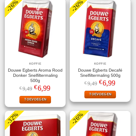
-26%
-26%
KOFFIE
KOFFIE
Douwe Egberts Aroma Rood
Douwe Egberts Decafé
Donker Snelfiltermaling
Snelfiltermaling 500g
€
500g
Oorspronkelijke
Huidige
6,99
€
9,49
prijs
prijs
€
Oorspronkelijke
Huidige
6,99
€
9,49
was:
is:
prijs
prijs
€9,49.
€6,99.
TOEVOEGEN
was:
is:
€9,49.
€6,99.
TOEVOEGEN
-32%
-26%