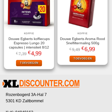
KOFFIE
KOFFIE
Douwe Egberts koffiecups
Douwe Egberts Aroma Rood
Espresso Lungo 20
Snelfiltermaling 500g
€
capsules | intensiteit 8/12
Oorspronkelijke
Huidige
6,99
€
9,49
prijs
prijs
€
Oorspronkelijke
Huidige
4,99
€
7,39
was:
is:
prijs
prijs
€9,49.
€6,99.
TOEVOEGEN
was:
is:
€7,39.
€4,99.
TOEVOEGEN
Rozenbogerd 3A-Hal 7
5301 KD Zaltbommel