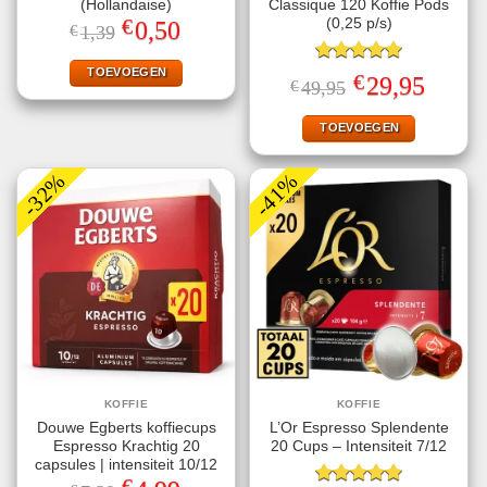
(Hollandaise)
Classique 120 Koffie Pods
€
(0,25 p/s)
Oorspronkelijke
Huidige
0,50
€
1,39
prijs
prijs
was:
is:
€1,39.
€0,50.
TOEVOEGEN
Gewaardeerd
€
Oorspronkelijke
Huidige
29,95
€
49,95
5.00
uit 5
prijs
prijs
was:
is:
€49,95.
€29,95.
TOEVOEGEN
-32%
-41%
KOFFIE
KOFFIE
Douwe Egberts koffiecups
L’Or Espresso Splendente
Espresso Krachtig 20
20 Cups – Intensiteit 7/12
capsules | intensiteit 10/12
€
Oorspronkelijke
Huidige