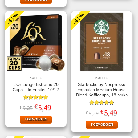
-41%
-41%
KOFFIE
KOFFIE
L’Or Lungo Estremo 20
Starbucks by Nespresso
Cups – Intensiteit 10/12
capsules Medium House
Blend Koffiecups, 18 stuks
Gewaardeerd
€
Oorspronkelijke
Huidige
5,49
€
9,25
4.80
uit 5
Gewaardeerd
prijs
prijs
€
Oorspronkelijke
Huidige
5,49
€
9,29
5.00
uit 5
was:
is:
prijs
prijs
€9,25.
€5,49.
TOEVOEGEN
was:
is:
€9,29.
€5,49.
TOEVOEGEN