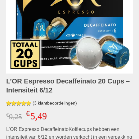
L’OR Espresso Decaffeinato 20 Cups –
Intensiteit 6/12
(
3
klantbeoordelingen)
Gewaardeerd
3
€
5,49
€
Oorspronkelijke
Huidige
9,25
5.00
op 5
gebaseerd
prijs
prijs
op
klant
L’OR Espresso DecaffeinatoKoffiecups hebben een
was:
is:
waarderingen
€9,25.
€5,49.
intensiteit van 6/12 en worden verkocht in een verpakking