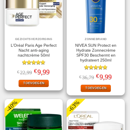
GEZICHTSVERZORGING
ZONNEBRAND
L’Oréal Paris Age Perfect
NIVEA SUN Protect en
Nacht anti-aging
Hydrate Zonnecrème
nachtcrème 50ml
SPF30 Beschermt en
hydrateert 250ml
Gewaardeerd
€
Oorspronkelijke
Huidige
9,99
€
22,99
4.75
uit 5
Gewaardeerd
prijs
prijs
€
Oorspronkelijke
Huidige
9,99
€
36,79
4.78
uit 5
was:
is:
prijs
prijs
€22,99.
€9,99.
TOEVOEGEN
was:
is:
€36,79.
€9,99.
TOEVOEGEN
-40%
-63%