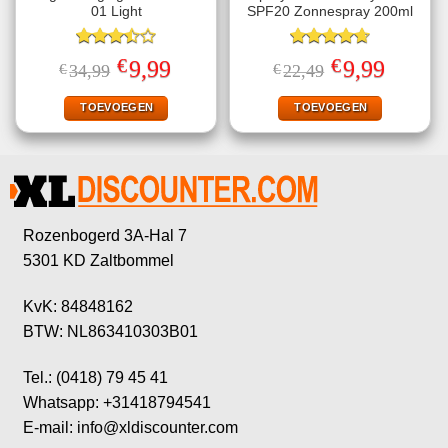
01 Light
SPF20 Zonnespray 200ml
Gewaardeerd
Gewaardeerd
€
€
Oorspronkelijke
Huidige
Oorspronkelijke
Huidige
9,99
9,99
€
34,99
€
22,49
3.50
uit
4.67
uit 5
prijs
prijs
prijs
prijs
5
was:
is:
was:
is:
€34,99.
€9,99.
€22,49.
€9,99.
TOEVOEGEN
TOEVOEGEN
Rozenbogerd 3A-Hal 7
5301 KD Zaltbommel
KvK: 84848162
BTW: NL863410303B01
Tel.: (0418) 79 45 41
Whatsapp: +31418794541
E-mail: info@xldiscounter.com