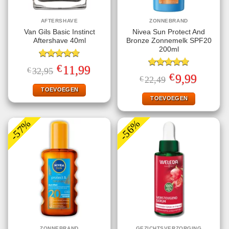
AFTERSHAVE
ZONNEBRAND
Van Gils Basic Instinct
Nivea Sun Protect And
Aftershave 40ml
Bronze Zonnemelk SPF20
200ml
Gewaardeerd
€
Oorspronkelijke
Huidige
11,99
€
32,95
4.71
uit 5
Gewaardeerd
prijs
prijs
€
Oorspronkelijke
Huidige
9,99
€
22,49
4.78
uit 5
was:
is:
prijs
prijs
€32,95.
€11,99.
TOEVOEGEN
was:
is:
€22,49.
€9,99.
TOEVOEGEN
-57%
-56%
ZONNEBRAND
GEZICHTSVERZORGING