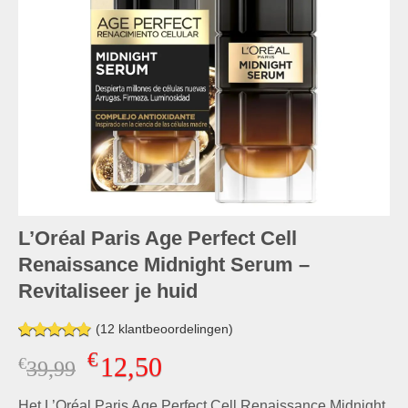
L’Oréal Paris Age Perfect Cell
Renaissance Midnight Serum –
Revitaliseer je huid
(
12
klantbeoordelingen)
Gewaardeerd
12
€
12,50
€
Oorspronkelijke
Huidige
39,99
4.83
op 5
gebaseerd
prijs
prijs
op
klant
Het L’Oréal Paris Age Perfect Cell Renaissance Midnight