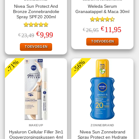
Nivea Sun Protect And
Weleda Serum
Bronze Zonnebrandolie
Granaatappel & Maca 30ml
Spray SPF20 200ml
Gewaardeerd
€
Oorspronkelijke
Huidige
11,95
€
26,95
4.50
uit 5
Gewaardeerd
prijs
prijs
€
Oorspronkelijke
Huidige
9,99
€
23,49
4.78
uit 5
was:
is:
prijs
prijs
€26,95.
€11,95.
TOEVOEGEN
was:
is:
€23,49.
€9,99.
TOEVOEGEN
-71%
-56%
MAKEUP
ZONNEBRAND
Hyaluron Cellular Filler 3in1
Nivea Sun Zonnebrand
Oogverzorgingskussen 4ml
Spray Protect en Hydrate