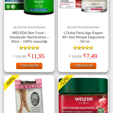
GEZICHTSVERZORGING
GEZICHTSVERZORGING
WELEDA Skin Food –
L’Oréal Paris Age Expert
Voedende Nachtcrème –
45+ Anti Rimpel Dagcrème
40ml – 100% natuurlijk
– 50 ml
Gewaardeerd
Gewaardeerd
€
€
Oorspronkelijke
Huidige
Oorspronkelijke
Huidige
11,95
7,49
€
19,99
€
19,99
5.00
uit 5
4.80
uit 5
prijs
prijs
prijs
prijs
was:
is:
was:
is:
€19,99.
€11,95.
€19,99.
€7,49.
TOEVOEGEN
TOEVOEGEN
-90%
-52%