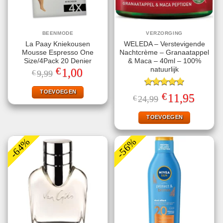
BEENMODE
VERZORGING
La Paay Kniekousen
WELEDA – Verstevigende
Mousse Espresso One
Nachtcrème – Granaatappel
Size/4Pack 20 Denier
& Maca – 40ml – 100%
€
natuurlijk
Oorspronkelijke
Huidige
1,00
€
9,99
prijs
prijs
was:
is:
€9,99.
€1,00.
TOEVOEGEN
Gewaardeerd
€
Oorspronkelijke
Huidige
11,95
€
24,99
5.00
uit 5
prijs
prijs
was:
is:
€24,99.
€11,95.
TOEVOEGEN
-64%
-56%