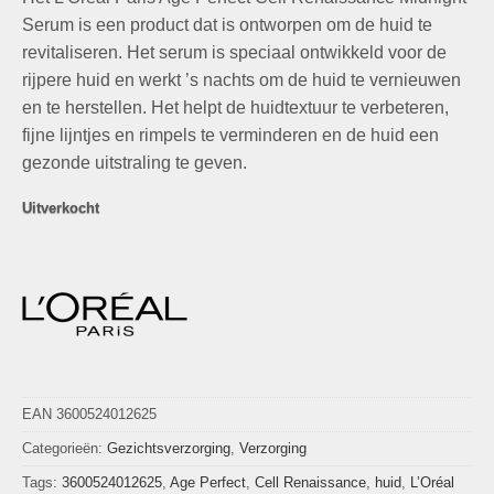
was:
is:
waarderingen
€39,99.
€12,50.
Serum is een product dat is ontworpen om de huid te
revitaliseren. Het serum is speciaal ontwikkeld voor de
rijpere huid en werkt ’s nachts om de huid te vernieuwen
en te herstellen. Het helpt de huidtextuur te verbeteren,
fijne lijntjes en rimpels te verminderen en de huid een
gezonde uitstraling te geven.
Uitverkocht
EAN 3600524012625
Categorieën:
Gezichtsverzorging
,
Verzorging
Tags:
3600524012625
,
Age Perfect
,
Cell Renaissance
,
huid
,
L’Oréal