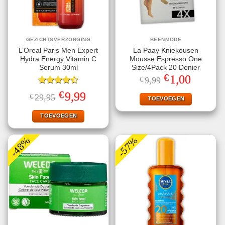
GEZICHTSVERZORGING
BEENMODE
L’Oreal Paris Men Expert
La Paay Kniekousen
Hydra Energy Vitamin C
Mousse Espresso One
Serum 30ml
Size/4Pack 20 Denier
€
Oorspronkelijke
Huidige
1,00
€
9,99
prijs
prijs
Gewaardeerd
was:
is:
€
Oorspronkelijke
Huidige
9,99
€
29,95
€9,99.
€1,00.
TOEVOEGEN
4.50
uit 5
prijs
prijs
was:
is:
€29,95.
€9,99.
TOEVOEGEN
-48%
-57%