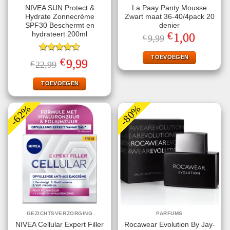
NIVEA SUN Protect &
La Paay Panty Mousse
Hydrate Zonnecrème
Zwart maat 36-40/4pack 20
SPF30 Beschermt en
denier
€
hydrateert 200ml
Oorspronkelijke
Huidige
1,00
€
9,99
prijs
prijs
was:
is:
€9,99.
€1,00.
TOEVOEGEN
Gewaardeerd
€
Oorspronkelijke
Huidige
9,99
€
22,99
4.56
uit 5
prijs
prijs
was:
is:
€22,99.
€9,99.
TOEVOEGEN
-62%
-80%
GEZICHTSVERZORGING
PARFUMS
NIVEA Cellular Expert Filler
Rocawear Evolution By Jay-