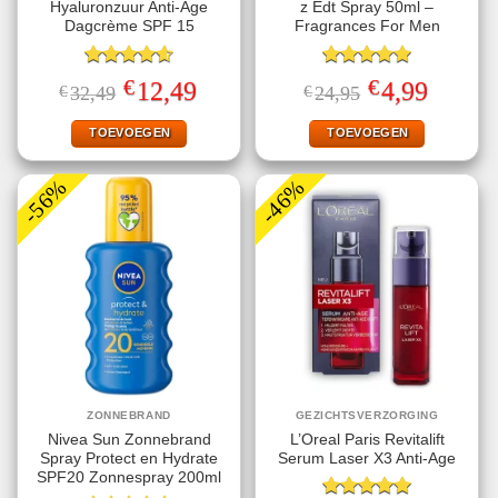
Hyaluronzuur Anti-Age
z Edt Spray 50ml –
Dagcrème SPF 15
Fragrances For Men
Gewaardeerd
Gewaardeerd
€
€
Oorspronkelijke
Huidige
Oorspronkelijke
Huidige
12,49
4,99
€
32,49
€
24,95
4.60
uit 5
5.00
uit 5
prijs
prijs
prijs
prijs
was:
is:
was:
is:
€32,49.
€12,49.
€24,95.
€4,99.
TOEVOEGEN
TOEVOEGEN
-56%
-46%
ZONNEBRAND
GEZICHTSVERZORGING
Nivea Sun Zonnebrand
L’Oreal Paris Revitalift
Spray Protect en Hydrate
Serum Laser X3 Anti-Age
SPF20 Zonnespray 200ml