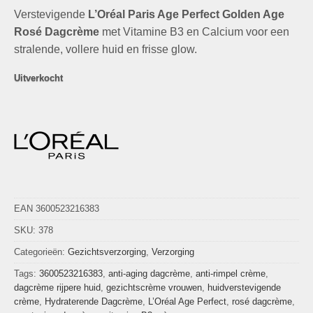
prijs
prijs
Verstevigende
was:
L’Oréal Paris Age Perfect Golden Age
is:
€33,29.
€9,99.
Rosé Dagcrème
met Vitamine B3 en Calcium voor een
stralende, vollere huid en frisse glow.
Uitverkocht
EAN 3600523216383
SKU:
378
Categorieën:
Gezichtsverzorging
,
Verzorging
Tags:
3600523216383
,
anti-aging dagcrème
,
anti-rimpel crème
,
dagcrème rijpere huid
,
gezichtscrème vrouwen
,
huidverstevigende
crème
,
Hydraterende Dagcrème
,
L’Oréal Age Perfect
,
rosé dagcrème
,