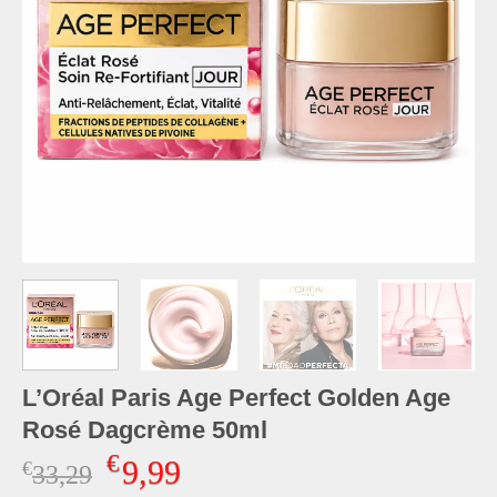
L’Oréal Paris Age Perfect Golden Age
Rosé Dagcrème 50ml
€
9,99
€
Oorspronkelijke
Huidige
33,29