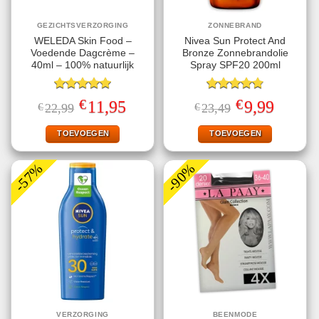
GEZICHTSVERZORGING
ZONNEBRAND
WELEDA Skin Food –
Nivea Sun Protect And
Voedende Dagcrème –
Bronze Zonnebrandolie
40ml – 100% natuurlijk
Spray SPF20 200ml
Gewaardeerd
Gewaardeerd
€
€
Oorspronkelijke
Huidige
Oorspronkelijke
Huidige
11,95
9,99
€
22,99
€
23,49
5.00
uit 5
4.78
uit 5
prijs
prijs
prijs
prijs
was:
is:
was:
is:
€22,99.
€11,95.
€23,49.
€9,99.
TOEVOEGEN
TOEVOEGEN
-57%
-90%
VERZORGING
BEENMODE