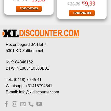
5.00
uit 5
Gewaardeerd
prijs
prijs
€
Oorspronkelijke
Huidige
9,99
€
36,79
4.78
uit 5
was:
is:
prijs
prijs
€107,70.
€19,95.
TOEVOEGEN
was:
is:
€36,79.
€9,99.
TOEVOEGEN
Rozenbogerd 3A-Hal 7
5301 KD Zaltbommel
KvK: 84848162
BTW: NL863410303B01
Tel.: (0418) 79 45 41
Whatsapp: +31418794541
E-mail: info@xldiscounter.com