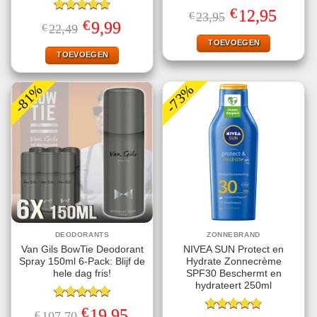
Gewaardeerd
€
Oorspronkelijke
Huidige
12,95
€
23,95
5.00
uit 5
Gewaardeerd
prijs
prijs
€
Oorspronkelijke
Huidige
9,99
€
22,49
4.67
uit 5
was:
is:
prijs
prijs
€23,95.
€12,95.
TOEVOEGEN
was:
is:
€22,49.
€9,99.
TOEVOEGEN
-81%
-73%
DEODORANTS
ZONNEBRAND
Van Gils BowTie Deodorant
NIVEA SUN Protect en
Spray 150ml 6-Pack: Blijf de
Hydrate Zonnecrème
hele dag fris!
SPF30 Beschermt en
hydrateert 250ml
Gewaardeerd
€
Oorspronkelijke
Huidige
19,95
€
107,70