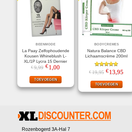
BEENMODE
BODYCREMES
La Paay Zelfophoudende
Natura Balance CBD
Kousen Whineblush L-
Lichaamscrème 200ml
XL/1P Lycra 15 Dernier
€
Oorspronkelijke
1,00
Huidige
9,99
€
€
prijs
prijs
Gewaardeerd
Oorspronkelij
13,95
Huid
19,95
€
was:
is:
prijs
prijs
4.67
uit 5
€9,99.
€1,00.
was:
is:
TOEVOEGEN
€19,95.
€13,
TOEVOEGEN
Rozenbogerd 3A-Hal 7