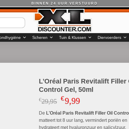
BINNEN 24 UUR VERSTUURD
ondhygiëne
Scheren
Tuin & Klussen
Diervoerders
L’Oréal Paris Revitalift Filler 
Control Gel, 50ml
€
9,99
€
Oorspronkelijke
Huidige
29,95
prijs
prijs
De
L’Oréal Paris Revitalift Filler Oil Contro
was:
is:
€29,95.
€9,99.
matteert tot 8 uur lang, vermindert poriën en
hydrateert met hyaluronzuur en salicylzuur.