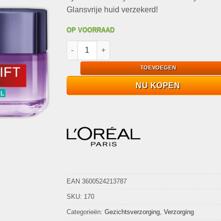
Glansvrije huid verzekerd!
OP VOORRAAD
L'Oréal Paris Revitalift Filler Oil Control Gel, 
TOEVOEGEN
NU KOPEN
EAN 3600524213787
SKU:
170
Categorieën:
Gezichtsverzorging
,
Verzorging