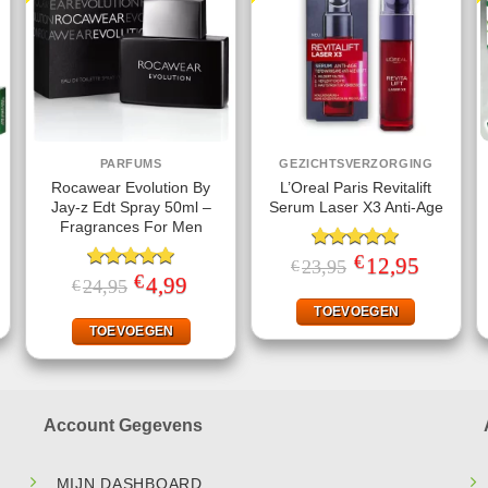
PARFUMS
GEZICHTSVERZORGING
Rocawear Evolution By
L’Oreal Paris Revitalift
Jay-z Edt Spray 50ml –
Serum Laser X3 Anti-Age
Fragrances For Men
€
ke
ige
Gewaardeerd
Oorspronkelijke
12,95
Huidige
23,95
€
prijs
prijs
€
5.00
uit 5
Gewaardeerd
Oorspronkelijke
4,99
Huidige
24,95
€
was:
is:
prijs
prijs
5.00
uit 5
95.
€23,95.
€12,95.
was:
is:
TOEVOEGEN
€24,95.
€4,99.
TOEVOEGEN
Account Gegevens
MIJN DASHBOARD