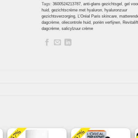
Tags:
3600524213787
,
anti-glans gezichtsgel
,
gel voo
huid
,
gezichtscrème met hyaluron
,
hyaluronzuur
gezichtsverzorging
,
L’Oréal Paris skincare
,
matterend
dagcrème
,
oliecontrole huid
,
poriën verfijnen
,
Revitalif
dagcrème
,
salicylzuur crème
-67%
-67%