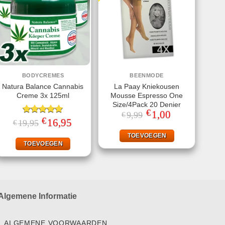
BODYCREMES
BEENMODE
Natura Balance Cannabis
La Paay Kniekousen
Creme 3x 125ml
Mousse Espresso One
Size/4Pack 20 Denier
€
Oorspronkelijke
1,00
Huidige
9,99
€
€
prijs
prijs
Gewaardeerd
Oorspronkelijke
16,95
Huidige
19,95
€
was:
is:
prijs
prijs
5.00
uit 5
€9,99.
€1,00.
was:
is:
TOEVOEGEN
€19,95.
€16,95.
TOEVOEGEN
Algemene Informatie
ALGEMENE VOORWAARDEN