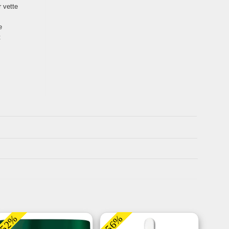
r vette
e
t
-52%
-56%