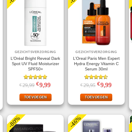
GEZICHTSVERZORGING
GEZICHTSVERZORGING
L’Oréal Bright Reveal Dark
L’Oreal Paris Men Expert
Spot UV Fluid Moisturizer
Hydra Energy Vitamin C
SPF50+
Serum 30ml
€
€
Gewaardeerd
Oorspronkelijke
9,99
Huidige
Gewaardeerd
Oorspronkelijke
9,99
Huidige
29,99
29,95
€
€
prijs
prijs
prijs
prijs
5.00
uit 5
4.50
uit 5
jke
ige
was:
is:
was:
is:
€29,99.
€9,99.
€29,95.
€9,99.
TOEVOEGEN
TOEVOEGEN
.
-80%
-46%