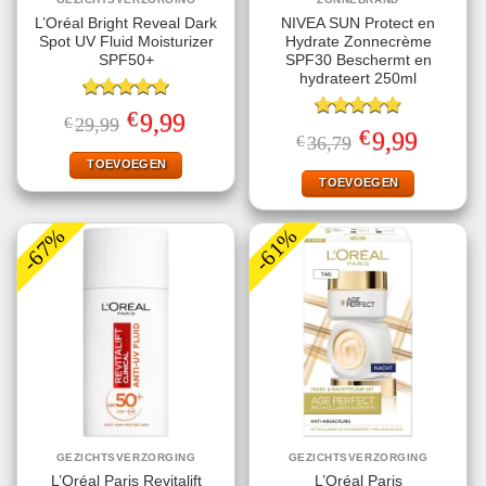
L’Oréal Bright Reveal Dark
NIVEA SUN Protect en
Spot UV Fluid Moisturizer
Hydrate Zonnecrème
SPF50+
SPF30 Beschermt en
hydrateert 250ml
Gewaardeerd
€
Oorspronkelijke
Huidige
9,99
€
29,99
5.00
uit 5
Gewaardeerd
prijs
prijs
€
Oorspronkelijke
Huidige
9,99
€
36,79
4.78
uit 5
was:
is:
prijs
prijs
€29,99.
€9,99.
TOEVOEGEN
was:
is:
€36,79.
€9,99.
TOEVOEGEN
-67%
-61%
GEZICHTSVERZORGING
GEZICHTSVERZORGING
L’Oréal Paris Revitalift
L’Oréal Paris