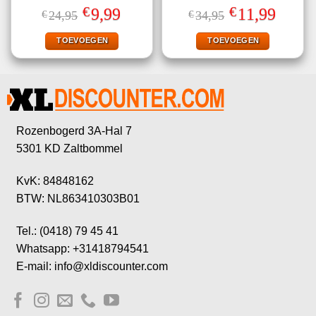
Gewaardeerd
Gewaardeerd
€
€
Oorspronkelijke
Huidige
Oorspronkelijke
Huidige
9,99
11,99
€
24,95
€
34,95
4.40
uit 5
4.50
uit 5
prijs
prijs
prijs
prijs
was:
is:
was:
is:
€24,95.
€9,99.
€34,95.
€11,99.
TOEVOEGEN
TOEVOEGEN
Rozenbogerd 3A-Hal 7
5301 KD Zaltbommel
KvK: 84848162
BTW: NL863410303B01
Tel.: (0418) 79 45 41
Whatsapp: +31418794541
E-mail: info@xldiscounter.com