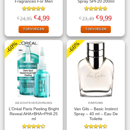
Fragrances For Men
Spray SPF20 200ml
Gewaardeerd
Gewaardeerd
€
€
Oorspronkelijke
Huidige
Oorspronkelijke
Huidige
4,99
9,99
€
24,95
€
23,49
5.00
uit 5
4.78
uit 5
prijs
prijs
prijs
prijs
was:
is:
was:
is:
€24,95.
€4,99.
€23,49.
€9,99.
TOEVOEGEN
TOEVOEGEN
-60%
-66%
GEZICHTSVERZORGING
PARFUMS
L’Oréal Paris Peeling Bright
Van Gils – Basic Instinct
Reveal AHA+BHA+PHA 25
Spray – 40 ml – Eau De
ml
Toilette