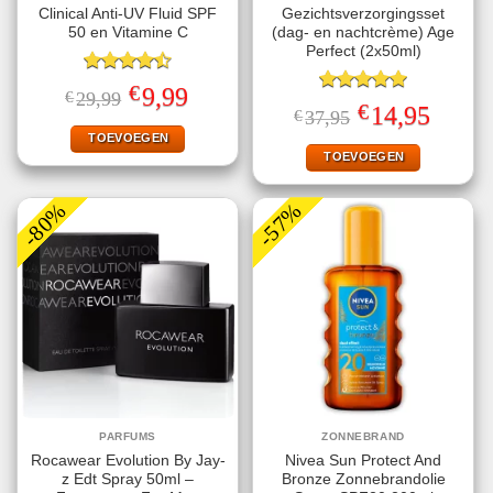
Clinical Anti-UV Fluid SPF
Gezichtsverzorgingsset
50 en Vitamine C
(dag- en nachtcrème) Age
Perfect (2x50ml)
Gewaardeerd
€
Oorspronkelijke
Huidige
9,99
€
29,99
4.50
uit 5
Gewaardeerd
prijs
prijs
€
Oorspronkelijke
Huidige
14,95
€
37,95
5.00
uit 5
was:
is:
prijs
prijs
€29,99.
€9,99.
TOEVOEGEN
was:
is:
€37,95.
€14,95.
TOEVOEGEN
-80%
-57%
PARFUMS
ZONNEBRAND
Rocawear Evolution By Jay-
Nivea Sun Protect And
z Edt Spray 50ml –
Bronze Zonnebrandolie