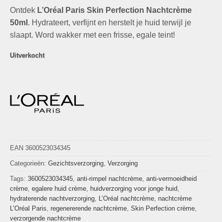
prijs
prijs
Ontdek
L’Oréal Paris Skin Perfection Nachtcrème
was:
is:
€27,95.
€7,49.
50ml
. Hydrateert, verfijnt en herstelt je huid terwijl je
slaapt. Word wakker met een frisse, egale teint!
Uitverkocht
EAN 3600523034345
Categorieën:
Gezichtsverzorging
,
Verzorging
Tags:
3600523034345
,
anti-rimpel nachtcrème
,
anti-vermoeidheid
crème
,
egalere huid crème
,
huidverzorging voor jonge huid
,
hydraterende nachtverzorging
,
L’Oréal nachtcrème
,
nachtcrème
L’Oréal Paris
,
regenererende nachtcrème
,
Skin Perfection crème
,
verzorgende nachtcrème