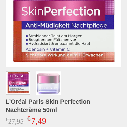
L’Oréal Paris Skin Perfection
Nachtcrème 50ml
€
7,49
€
Oorspronkelijke
Huidige
27,95