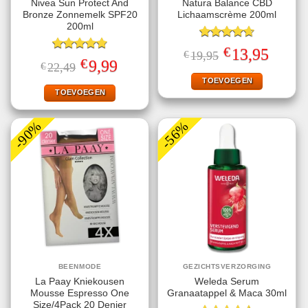
Nivea Sun Protect And
Natura Balance CBD
Bronze Zonnemelk SPF20
Lichaamscrème 200ml
200ml
Gewaardeerd
€
Oorspronkelijke
Huidige
13,95
€
19,95
4.67
uit 5
Gewaardeerd
prijs
prijs
€
Oorspronkelijke
Huidige
9,99
€
22,49
4.78
uit 5
was:
is:
prijs
prijs
€19,95.
€13,95.
TOEVOEGEN
was:
is:
€22,49.
€9,99.
TOEVOEGEN
-90%
-56%
BEENMODE
GEZICHTSVERZORGING
La Paay Kniekousen
Weleda Serum
Mousse Espresso One
Granaatappel & Maca 30ml
Size/4Pack 20 Denier