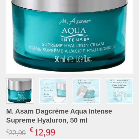
M. Asam Dagcrème Aqua Intense
Supreme Hyaluron, 50 ml
€
12,99
€
Oorspronkelijke
Huidige
22,99