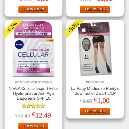
4.40
uit 5
5.00
uit 5
prijs
prijs
prijs
prijs
was:
is:
was:
is:
€24,95.
€9,99.
€19,99.
€11,95.
TOEVOEGEN
TOEVOEGEN
-62%
-90%
GEZICHTSVERZORGING
BEENMODE
NIVEA Cellular Expert Filler
La Paay Modieuze Panty’s
Hyaluronzuur Anti-Age
Bow motief Zwart L/1P
€
Dagcrème SPF 15
Oorspronkelijke
Huidige
1,00
€
9,99
prijs
prijs
was:
is:
€9,99.
€1,00.
TOEVOEGEN
Gewaardeerd
€
Oorspronkelijke
Huidige
12,49
€
32,49
4.60
uit 5
prijs
prijs
was:
is:
€32,49.
€12,49.
TOEVOEGEN