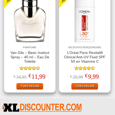
PARFUMS
GEZICHTSVERZORGING
Van Gils – Basic Instinct
L’Oréal Paris Revitalift
Spray – 40 ml – Eau De
Clinical Anti-UV Fluid SPF
Toilette
50 en Vitamine C
Gewaardeerd
Gewaardeerd
€
€
Oorspronkelijke
Huidige
Oorspronkelijke
Huidige
11,99
9,99
€
34,95
€
29,99
4.50
uit 5
4.50
uit 5
prijs
prijs
prijs
prijs
was:
is:
was:
is:
€34,95.
€11,99.
€29,99.
€9,99.
TOEVOEGEN
TOEVOEGEN