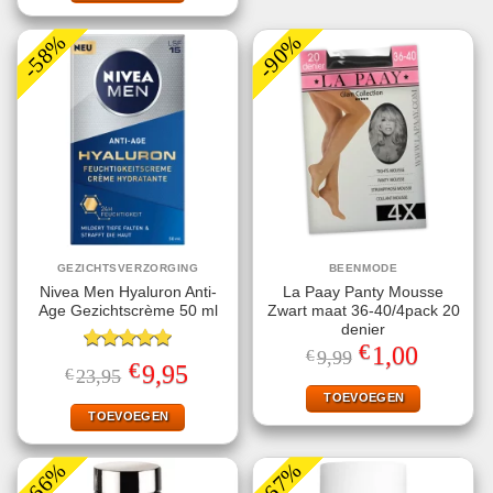
-58%
-90%
GEZICHTSVERZORGING
BEENMODE
Nivea Men Hyaluron Anti-
La Paay Panty Mousse
Age Gezichtscrème 50 ml
Zwart maat 36-40/4pack 20
denier
€
Oorspronkelijke
Huidige
1,00
€
9,99
Gewaardeerd
prijs
prijs
€
Oorspronkelijke
Huidige
9,95
€
23,95
5.00
uit 5
was:
is:
prijs
prijs
€9,99.
€1,00.
TOEVOEGEN
was:
is:
€23,95.
€9,95.
TOEVOEGEN
-66%
-67%