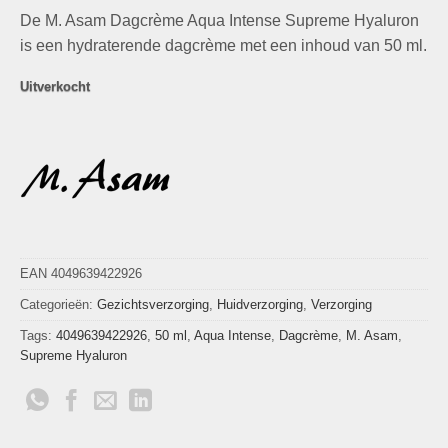
prijs
prijs
De M. Asam Dagcrème Aqua Intense Supreme Hyaluron
was:
is:
€22,99.
€12,99.
is een hydraterende dagcrème met een inhoud van 50 ml.
Uitverkocht
EAN 4049639422926
Categorieën:
Gezichtsverzorging
,
Huidverzorging
,
Verzorging
Tags:
4049639422926
,
50 ml
,
Aqua Intense
,
Dagcrème
,
M. Asam
,
Supreme Hyaluron