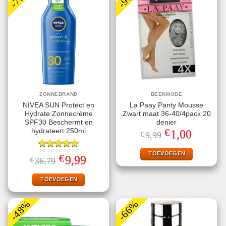
ZONNEBRAND
BEENMODE
NIVEA SUN Protect en
La Paay Panty Mousse
Hydrate Zonnecrème
Zwart maat 36-40/4pack 20
SPF30 Beschermt en
denier
€
hydrateert 250ml
Oorspronkelijke
Huidige
1,00
€
9,99
prijs
prijs
was:
is:
€9,99.
€1,00.
TOEVOEGEN
Gewaardeerd
€
Oorspronkelijke
Huidige
9,99
€
36,79
4.78
uit 5
prijs
prijs
was:
is:
€36,79.
€9,99.
TOEVOEGEN
-48%
-66%