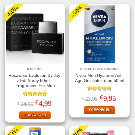
-80%
-58%
PARFUMS
GEZICHTSVERZORGING
Rocawear Evolution By Jay-
Nivea Men Hyaluron Anti-
z Edt Spray 50ml –
Age Gezichtscrème 50 ml
Fragrances For Men
Gewaardeerd
€
Oorspronkelijke
Huidige
9,95
€
23,95
5.00
uit 5
Gewaardeerd
prijs
prijs
€
Oorspronkelijke
Huidige
4,99
€
24,95
5.00
uit 5
was:
is:
prijs
prijs
€23,95.
€9,95.
TOEVOEGEN
was:
is:
€24,95.
€4,99.
TOEVOEGEN
-73%
-90%