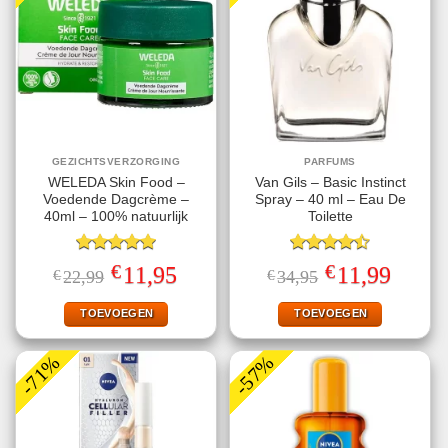
GEZICHTSVERZORGING
PARFUMS
WELEDA Skin Food –
Van Gils – Basic Instinct
Voedende Dagcrème –
Spray – 40 ml – Eau De
40ml – 100% natuurlijk
Toilette
Gewaardeerd
Gewaardeerd
€
€
Oorspronkelijke
Huidige
Oorspronkelijke
Huidige
11,95
11,99
€
22,99
€
34,95
5.00
uit 5
4.50
uit 5
prijs
prijs
prijs
prijs
was:
is:
was:
is:
€22,99.
€11,95.
€34,95.
€11,99.
TOEVOEGEN
TOEVOEGEN
-71%
-57%