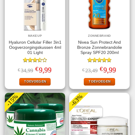
MAKEUP
ZONNEBRAND
Hyaluron Cellular Filler 3in1
Nivea Sun Protect And
Oogverzorgingskussen 4ml
Bronze Zonnebrandolie
01 Light
Spray SPF20 200ml
Gewaardeerd
Gewaardeerd
€
€
Oorspronkelijke
Huidige
Oorspronkelijke
Huidige
9,99
9,99
€
34,99
€
23,49
3.50
uit
4.78
uit 5
prijs
prijs
prijs
prijs
5
was:
is:
was:
is:
€34,99.
€9,99.
€23,49.
€9,99.
TOEVOEGEN
TOEVOEGEN
-15%
-63%