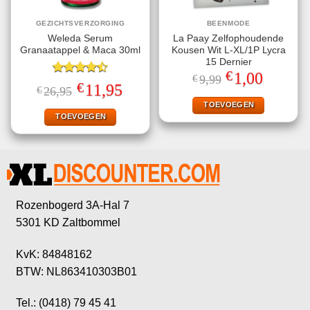
GEZICHTSVERZORGING
BEENMODE
Weleda Serum
La Paay Zelfophoudende
Granaatappel & Maca 30ml
Kousen Wit L-XL/1P Lycra
15 Dernier
€
Oorspronkelijke
Huidige
1,00
€
9,99
Gewaardeerd
prijs
prijs
€
Oorspronkelijke
Huidige
11,95
€
26,95
4.50
uit 5
was:
is:
prijs
prijs
€9,99.
€1,00.
TOEVOEGEN
was:
is:
€26,95.
€11,95.
TOEVOEGEN
Rozenbogerd 3A-Hal 7
5301 KD Zaltbommel
KvK: 84848162
BTW: NL863410303B01
Tel.: (0418) 79 45 41