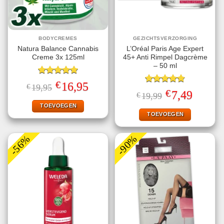
BODYCREMES
GEZICHTSVERZORGING
Natura Balance Cannabis
L’Oréal Paris Age Expert
Creme 3x 125ml
45+ Anti Rimpel Dagcrème
– 50 ml
Gewaardeerd
€
Oorspronkelijke
Huidige
16,95
€
19,95
5.00
uit 5
Gewaardeerd
prijs
prijs
€
Oorspronkelijke
Huidige
7,49
€
19,99
4.80
uit 5
was:
is:
prijs
prijs
€19,95.
€16,95.
TOEVOEGEN
was:
is:
€19,99.
€7,49.
TOEVOEGEN
-56%
-90%