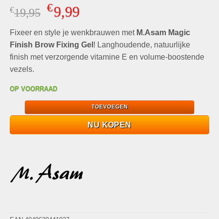
Gewaardeerd
6
€
9,99
€
Oorspronkelijke
Huidige
19,95
5.00
op 5
gebaseerd
prijs
prijs
op
klant
Fixeer en style je wenkbrauwen met
was:
is:
M.Asam Magic
waarderingen
€19,95.
€9,99.
Finish Brow Fixing Gel
! Langhoudende, natuurlijke
finish met verzorgende vitamine E en volume-boostende
vezels.
OP VOORRAAD
TOEVOEGEN
NU KOPEN