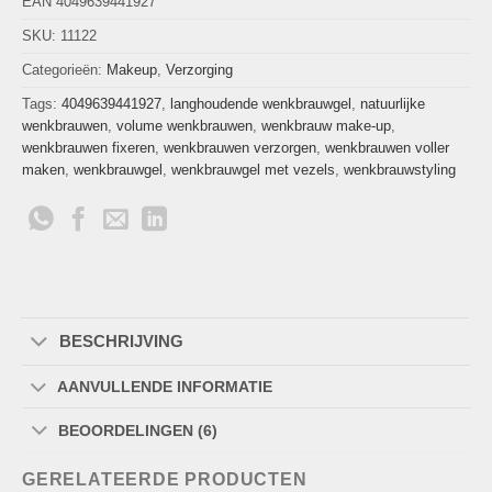
EAN 4049639441927
SKU:
11122
Categorieën:
Makeup
,
Verzorging
Tags:
4049639441927
,
langhoudende wenkbrauwgel
,
natuurlijke
wenkbrauwen
,
volume wenkbrauwen
,
wenkbrauw make-up
,
wenkbrauwen fixeren
,
wenkbrauwen verzorgen
,
wenkbrauwen voller
maken
,
wenkbrauwgel
,
wenkbrauwgel met vezels
,
wenkbrauwstyling
BESCHRIJVING
AANVULLENDE INFORMATIE
BEOORDELINGEN (6)
GERELATEERDE PRODUCTEN