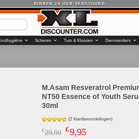
BINNEN 24 UUR VERSTUURD
ondhygiëne
Scheren
Tuin & Klussen
Diervoerders
M.Asam Resveratrol Premiu
NT50 Essence of Youth Ser
30ml
(
2
klantbeoordelingen)
Gewaardeerd
2
€
9,95
€
Oorspronkelijke
Huidige
29,90
4.50
op 5
gebaseerd
prijs
prijs