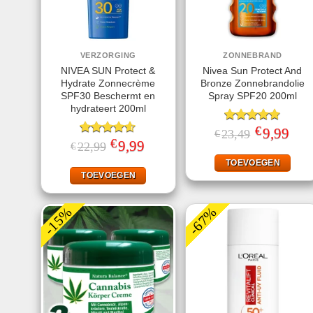
VERZORGING
ZONNEBRAND
NIVEA SUN Protect &
Nivea Sun Protect And
Hydrate Zonnecrème
Bronze Zonnebrandolie
SPF30 Beschermt en
Spray SPF20 200ml
hydrateert 200ml
€
Gewaardeerd
Oorspronkeli
9,99
Huid
23,49
€
prijs
prijs
€
4.78
uit 5
Gewaardeerd
Oorspronkelijke
9,99
Huidige
22,99
€
was:
is:
prijs
prijs
4.56
uit 5
€23,49.
€9,99
was:
is:
TOEVOEGEN
€22,99.
€9,99.
TOEVOEGEN
-15%
-67%