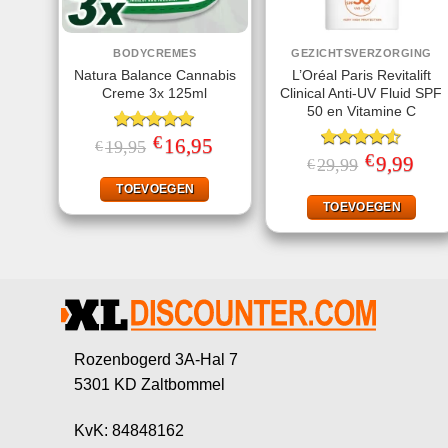
BODYCREMES
GEZICHTSVERZORGING
Natura Balance Cannabis
L’Oréal Paris Revitalift
Creme 3x 125ml
Clinical Anti-UV Fluid SPF
50 en Vitamine C
€
Gewaardeerd
Oorspronkelijke
16,95
Huidige
19,95
€
prijs
prijs
5.00
uit 5
€
Gewaardeerd
Oorspronkeli
9,99
Huid
29,99
€
was:
is:
prijs
prijs
4.50
uit 5
€19,95.
€16,95.
was:
is:
TOEVOEGEN
€29,99.
€9,99
TOEVOEGEN
Rozenbogerd 3A-Hal 7
5301 KD Zaltbommel
KvK: 84848162