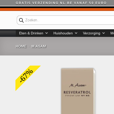
Ga
GRATIS VERZENDING NL-BE VANAF 50 EURO
naar
inhoud
Producten
zoeken
Eten & Drinken
Huishouden
Verzorging
M
HOME
M.ASAM
-
-67%