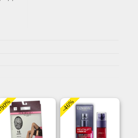
-90%
-46%