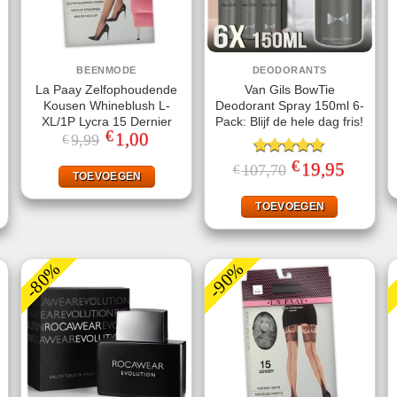
BEENMODE
DEODORANTS
La Paay Zelfophoudende
Van Gils BowTie
Kousen Whineblush L-
Deodorant Spray 150ml 6-
XL/1P Lycra 15 Dernier
Pack: Blijf de hele dag fris!
€
Oorspronkelijke
1,00
Huidige
9,99
€
prijs
prijs
was:
is:
€
jke
ige
Gewaardeerd
Oorspronkelijke
19,95
Huidige
107,70
€
€9,99.
€1,00.
TOEVOEGEN
prijs
prijs
5.00
uit 5
was:
is:
.
€107,70.
€19,95.
TOEVOEGEN
-80%
-90%