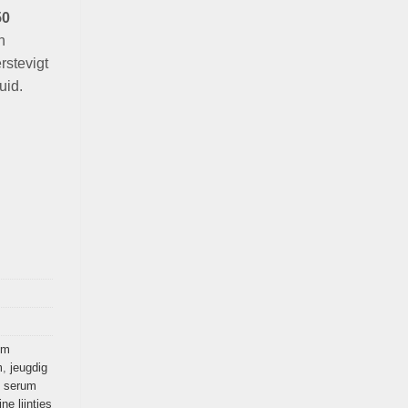
50
n
rstevigt
uid.
um
m
,
jeugdig
,
serum
ne lijntjes