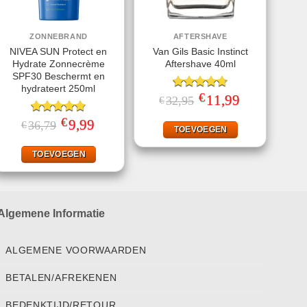
ZONNEBRAND
AFTERSHAVE
NIVEA SUN Protect en
Van Gils Basic Instinct
Hydrate Zonnecrème
Aftershave 40ml
SPF30 Beschermt en
hydrateert 250ml
€
Gewaardeerd
Oorspronkelijke
11,99
Huidige
32,95
€
prijs
prijs
4.71
uit 5
was:
is:
€
Gewaardeerd
Oorspronkelijke
9,99
Huidige
36,79
€
€32,95.
€11,99.
TOEVOEGEN
prijs
prijs
4.78
uit 5
was:
is:
€36,79.
€9,99.
TOEVOEGEN
Algemene Informatie
ALGEMENE VOORWAARDEN
BETALEN/AFREKENEN
BEDENKTIJD/RETOUR