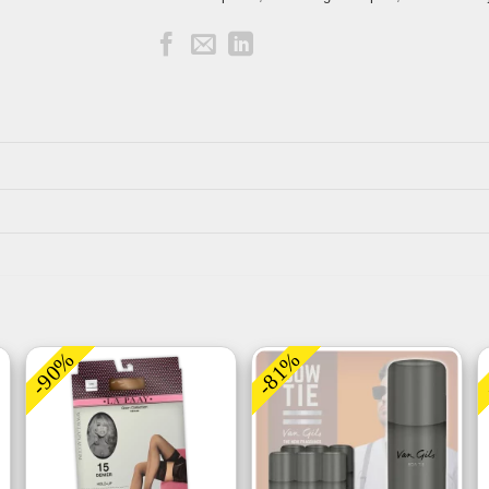
-90%
-81%