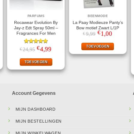
PARFUMS
BEENMODE
Rocawear Evolution By
La Paay Modieuze Panty’s
Jay-z Edt Spray 50ml –
Bow motief Zwart L/1P
€
Oorspronkelijke
1,00
Huidige
Fragrances For Men
9,99
€
prijs
prijs
was:
is:
€9,99.
€1,00.
TOEVOEGEN
€
jke
ige
Gewaardeerd
Oorspronkelijke
4,99
Huidige
24,95
€
prijs
prijs
5.00
uit 5
was:
is:
.
€24,95.
€4,99.
TOEVOEGEN
Account Gegevens
MIJN DASHBOARD
MIJN BESTELLINGEN
MIJN WINKELWAGEN