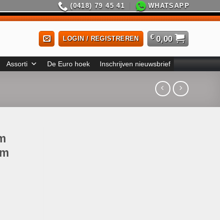
(0418) 79 45 41
WHATSAPP
€
0,00
LOGIN / REGISTREREN
Assorti
De Euro hoek
Inschrijven nieuwsbrief
m
um