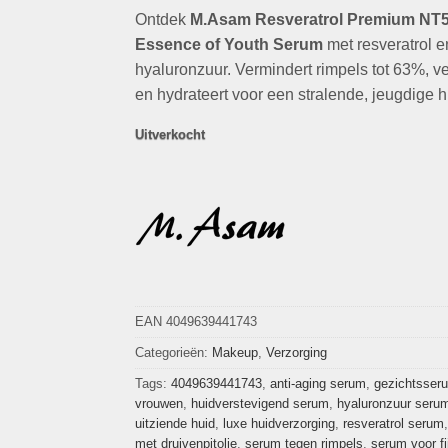
op
klant
Ontdek
M.Asam Resveratrol Premium NT
was:
is:
waarderingen
€29,90.
€9,95.
Essence of Youth Serum
met resveratrol e
hyaluronzuur. Vermindert rimpels tot 63%, ve
en hydrateert voor een stralende, jeugdige h
Uitverkocht
EAN 4049639441743
Categorieën:
Makeup
,
Verzorging
Tags:
4049639441743
,
anti-aging serum
,
gezichtsser
vrouwen
,
huidverstevigend serum
,
hyaluronzuur seru
uitziende huid
,
luxe huidverzorging
,
resveratrol serum
met druivenpitolie
,
serum tegen rimpels
,
serum voor fij