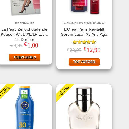
BEENMODE
GEZICHTSVERZORGING
La Paay Zelfophoudende
L’Oreal Paris Revitalift
Kousen Wit L-XL/1P Lycra
Serum Laser X3 Anti-Age
15 Dernier
€
Oorspronkelijke
1,00
Huidige
9,99
€
€
prijs
prijs
Gewaardeerd
Oorspronkelijke
12,95
Huidige
23,95
€
was:
is:
prijs
prijs
5.00
uit 5
€9,99.
€1,00.
was:
is:
TOEVOEGEN
€23,95.
€12,95.
TOEVOEGEN
-73%
-64%