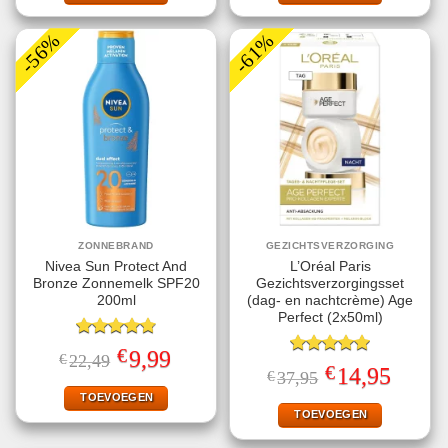
-56%
-61%
ZONNEBRAND
GEZICHTSVERZORGING
Nivea Sun Protect And
L’Oréal Paris
Bronze Zonnemelk SPF20
Gezichtsverzorgingsset
200ml
(dag- en nachtcrème) Age
Perfect (2x50ml)
Gewaardeerd
€
Oorspronkelijke
Huidige
9,99
€
22,49
4.78
uit 5
Gewaardeerd
prijs
prijs
€
Oorspronkelijke
Huidige
14,95
€
37,95
5.00
uit 5
was:
is:
prijs
prijs
€22,49.
€9,99.
TOEVOEGEN
was:
is:
€37,95.
€14,95.
TOEVOEGEN