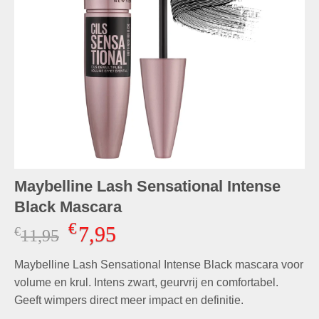
Maybelline Lash Sensational Intense
Black Mascara
€
7,95
€
Oorspronkelijke
Huidige
11,95
prijs
prijs
Maybelline Lash Sensational Intense Black mascara voor
was:
is:
€11,95.
€7,95.
volume en krul. Intens zwart, geurvrij en comfortabel.
Geeft wimpers direct meer impact en definitie.