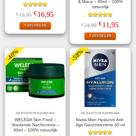
& Maca – 40ml – 100%
natuurlijk
Gewaardeerd
€
Oorspronkelijke
Huidige
16,95
€
19,95
5.00
uit 5
prijs
prijs
was:
is:
Gewaardeerd
€
Oorspronkelijke
Huidige
11,95
€
24,99
€19,95.
€16,95.
TOEVOEGEN
5.00
uit 5
prijs
prijs
was:
is:
€24,99.
€11,95.
TOEVOEGEN
-40%
-58%
GEZICHTSVERZORGING
GEZICHTSVERZORGING
WELEDA Skin Food –
Nivea Men Hyaluron Anti-
Voedende Nachtcrème –
Age Gezichtscrème 50 ml
40ml – 100% natuurlijk