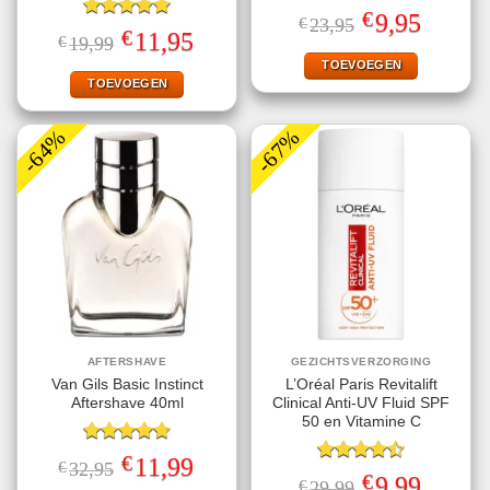
Gewaardeerd
€
Oorspronkelijke
Huidige
9,95
€
23,95
5.00
uit 5
Gewaardeerd
prijs
prijs
€
Oorspronkelijke
Huidige
11,95
€
19,99
5.00
uit 5
was:
is:
prijs
prijs
€23,95.
€9,95.
TOEVOEGEN
was:
is:
€19,99.
€11,95.
TOEVOEGEN
-64%
-67%
AFTERSHAVE
GEZICHTSVERZORGING
Van Gils Basic Instinct
L’Oréal Paris Revitalift
Aftershave 40ml
Clinical Anti-UV Fluid SPF
50 en Vitamine C
Gewaardeerd
€
Oorspronkelijke
Huidige
11,99
€
32,95
4.71
uit 5
Gewaardeerd
prijs
prijs
€
Oorspronkelijke
Huidige
9,99
€
29,99