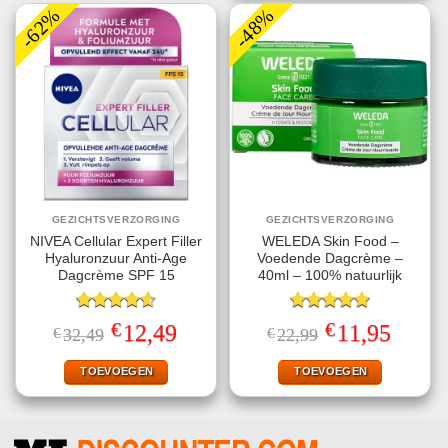
-62%
-48%
GEZICHTSVERZORGING
GEZICHTSVERZORGING
NIVEA Cellular Expert Filler
WELEDA Skin Food –
Hyaluronzuur Anti-Age
Voedende Dagcrème –
Dagcrème SPF 15
40ml – 100% natuurlijk
Gewaardeerd
Gewaardeerd
€
€
Oorspronkelijke
Huidige
Oorspronkelijke
Huidige
12,49
11,95
€
32,49
€
22,99
4.60
uit 5
5.00
uit 5
prijs
prijs
prijs
prijs
was:
is:
was:
is:
€32,49.
€12,49.
€22,99.
€11,95.
TOEVOEGEN
TOEVOEGEN