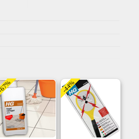
-67%
-44%