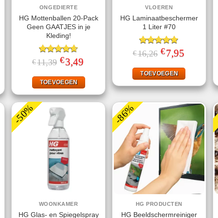
ONGEDIERTE
VLOEREN
HG Mottenballen 20-Pack
HG Laminaatbeschermer
Geen GAATJES in je
1 Liter #70
Kleding!
€
Gewaardeerd
Oorspronkelijke
7,95
Huidige
16,26
€
prijs
prijs
€
5.00
uit 5
jke
ige
Gewaardeerd
Oorspronkelijke
3,49
Huidige
11,39
€
was:
is:
prijs
prijs
4.63
uit 5
€16,26.
€7,95.
was:
is:
TOEVOEGEN
.
€11,39.
€3,49.
TOEVOEGEN
-50%
-86%
WOONKAMER
HG PRODUCTEN
HG Glas- en Spiegelspray
HG Beeldschermreiniger