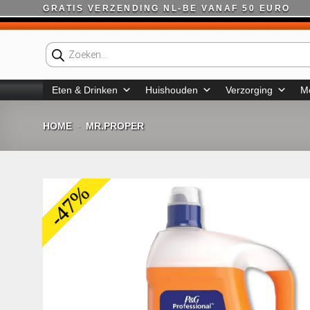
Ga
GRATIS VERZENDING NL-BE VANAF 50 EURO
naar
inhoud
Producten
zoeken
Eten & Drinken
Huishouden
Verzorging
M
HOME
MR.PROPER
-
-47%