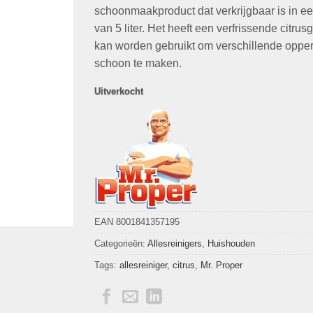
€18,95.
€9,95.
schoonmaakproduct dat verkrijgbaar is in ee
van 5 liter. Het heeft een verfrissende citrus
kan worden gebruikt om verschillende oppe
schoon te maken.
Uitverkocht
EAN 8001841357195
Categorieën:
Allesreinigers
,
Huishouden
Tags:
allesreiniger
,
citrus
,
Mr. Proper