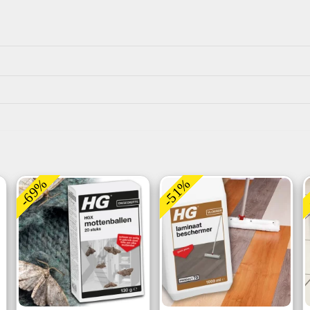
-69%
-51%