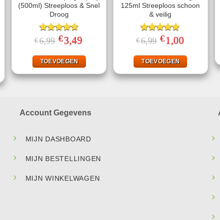
(500ml) Streeploos & Snel
125ml Streeploos schoon
Droog
& veilig
€
€
Gewaardeerd
Oorspronkelijke
3,49
Huidige
Gewaardeerd
Oorspronkelijke
1,00
Huidige
6,99
6,99
€
€
prijs
prijs
prijs
prijs
4.67
uit 5
4.78
uit 5
jke
ge
was:
is:
was:
is:
€6,99.
€3,49.
€6,99.
€1,00.
TOEVOEGEN
TOEVOEGEN
.
Account Gegevens
MIJN DASHBOARD
MIJN BESTELLINGEN
MIJN WINKELWAGEN