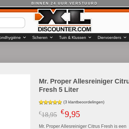
BINNEN 24 UUR VERSTUURD
ondhygiëne
Scheren
Tuin & Klussen
Diervoerders
Mr. Proper Allesreiniger Citr
Fresh 5 Liter
(
3
klantbeoordelingen)
Gewaardeerd
2
€
9,95
€
Oorspronkelijke
Huidige
18,95
5.00
op 5
gebaseerd
prijs
prijs
op
klant
Mr. Proper Allesreiniger Citrus Fresh is een
was:
is:
waarderingen