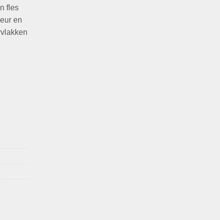
n fles
geur en
rvlakken