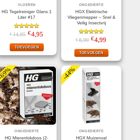
VLOEREN
ONGEDIERTE
HG Tegelreiniger Glans 1
HGX Elektrische
Liter #17
Vliegenmepper – Snel &
Veilig Insectvrij
€
Gewaardeerd
Oorspronkelijke
4,95
Huidige
14,85
€
prijs
prijs
5.00
uit 5
€
Gewaardeerd
Oorspronkelijke
4,99
Huidige
8,99
€
was:
is:
prijs
prijs
4.70
uit 5
€14,85.
€4,95.
was:
is:
TOEVOEGEN
€8,99.
€4,99.
TOEVOEGEN
-69%
-44%
ONGEDIERTE
ONGEDIERTE
HG Mierenlokdoos (2-
HGX Muizenval