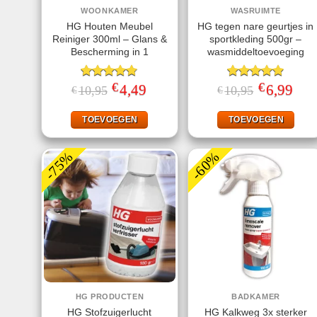
WOONKAMER
WASRUIMTE
HG Houten Meubel
HG tegen nare geurtjes in
Reiniger 300ml – Glans &
sportkleding 500gr –
Bescherming in 1
wasmiddeltoevoeging
€
€
Gewaardeerd
Oorspronkelijke
4,49
Huidige
Gewaardeerd
Oorspronkeli
6,99
Huid
10,95
10,95
€
€
prijs
prijs
prijs
prijs
4.75
uit 5
4.89
uit 5
was:
is:
was:
is:
€10,95.
€4,49.
€10,95.
€6,99
TOEVOEGEN
TOEVOEGEN
-75%
-60%
HG PRODUCTEN
BADKAMER
HG Stofzuigerlucht
HG Kalkweg 3x sterker