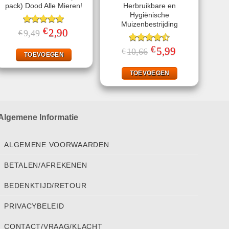
pack) Dood Alle Mieren!
Herbruikbare en
Hygiënische
Muizenbestrijding
€
Gewaardeerd
Oorspronkelijke
2,90
Huidige
9,49
€
prijs
prijs
5.00
uit 5
was:
is:
€
Gewaardeerd
Oorspronkelijke
5,99
Huidige
10,66
€
€9,49.
€2,90.
TOEVOEGEN
prijs
prijs
4.47
uit 5
was:
is:
€10,66.
€5,99.
TOEVOEGEN
Algemene Informatie
ALGEMENE VOORWAARDEN
BETALEN/AFREKENEN
BEDENKTIJD/RETOUR
PRIVACYBELEID
CONTACT/VRAAG/KLACHT