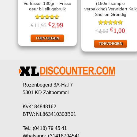
Verfrisser 180gr – Frisse
(150ml sample
geur bij elk gebruik
verpakking) Verwijdert Kalk
Snel en Grondig
€
Gewaardeerd
Oorspronkelijke
2,99
Huidige
11,95
€
prijs
prijs
4.57
uit 5
€
Gewaardeerd
Oorspronkeli
1,00
Huidi
2,50
€
was:
is:
prijs
prijs
5.00
uit 5
€11,95.
€2,99.
was:
is:
TOEVOEGEN
€2,50.
€1,00
TOEVOEGEN
Rozenbogerd 3A-Hal 7
5301 KD Zaltbommel
KvK: 84848162
BTW: NL863410303B01
Tel.: (0418) 79 45 41
Whatsapp: +31418794541