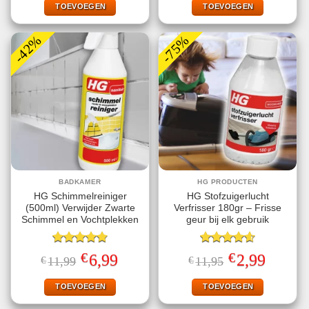
€8,95.
€2,95.
€9,95.
€1,00.
TOEVOEGEN
TOEVOEGEN
-42%
-75%
BADKAMER
HG PRODUCTEN
HG Schimmelreiniger
HG Stofzuigerlucht
(500ml) Verwijder Zwarte
Verfrisser 180gr – Frisse
Schimmel en Vochtplekken
geur bij elk gebruik
Gewaardeerd
Gewaardeerd
€
€
Oorspronkelijke
Huidige
Oorspronkelijke
Huidige
6,99
2,99
€
11,99
€
11,95
4.80
uit 5
4.57
uit 5
prijs
prijs
prijs
prijs
was:
is:
was:
is:
€11,99.
€6,99.
€11,95.
€2,99.
TOEVOEGEN
TOEVOEGEN