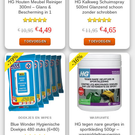
HG Houten Meubel Reiniger
HG Kalkweg Schuimspray
300ml – Glans &
500ml Glanzend schoon
Bescherming in 1
zonder schrobben
Gewaardeerd
Gewaardeerd
€
€
Oorspronkelijke
Huidige
Oorspronkelijke
Huidige
4,49
4,65
€
10,95
€
11,95
4.75
uit 5
4.80
uit 5
prijs
prijs
prijs
prijs
was:
is:
was:
is:
€10,95.
€4,49.
€11,95.
€4,65.
TOEVOEGEN
TOEVOEGEN
-79%
-36%
DOEKJES EN WIPES
WASRUIMTE
Blue Wonder Hygienische
HG tegen nare geurtjes in
Doekjes 480 stuks (6×80)
sportkleding 500gr –
wasmiddeltoevoeging