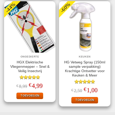
-44%
-60%
ONGEDIERTE
KEUKEN
HGX Elektrische
HG Vetweg Spray (150ml
Vliegenmepper – Snel &
sample verpakking)
Veilig Insectvrij
Krachtige Ontvetter voor
Keuken & Meer
Gewaardeerd
€
Oorspronkelijke
Huidige
4,99
€
8,99
4.70
uit 5
Gewaardeerd
prijs
prijs
€
Oorspronkelijke
Huidige
1,00
€
2,50
4.71
uit 5
was:
is:
prijs
prijs
€8,99.
€4,99.
TOEVOEGEN
was:
is:
€2,50.
€1,00.
TOEVOEGEN