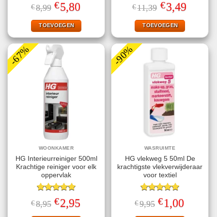
Gewaardeerd
Gewaardeerd
€
€
Oorspronkelijke
Huidige
Oorspronkelijke
Huidige
5,80
3,49
€
8,99
€
11,39
4.67
uit 5
4.63
uit 5
prijs
prijs
prijs
prijs
was:
is:
was:
is:
€8,99.
€5,80.
€11,39.
€3,49.
TOEVOEGEN
TOEVOEGEN
-67%
-90%
WOONKAMER
WASRUIMTE
HG Interieurreiniger 500ml
HG vlekweg 5 50ml De
Krachtige reiniger voor elk
krachtigste vlekverwijderaar
oppervlak
voor textiel
Gewaardeerd
Gewaardeerd
€
€
Oorspronkelijke
Huidige
Oorspronkelijke
Huidige
2,95
1,00
€
8,95
€
9,95
5.00
uit 5
5.00
uit 5
prijs
prijs
prijs
prijs
was:
is:
was:
is: