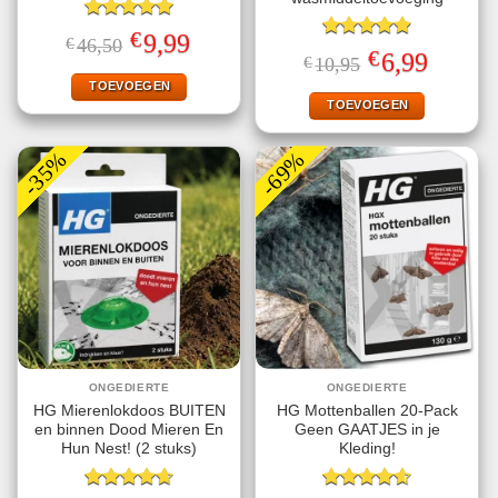
Gewaardeerd
€
Oorspronkelijke
Huidige
9,99
€
46,50
5.00
uit 5
Gewaardeerd
prijs
prijs
€
Oorspronkelijke
Huidige
6,99
€
10,95
4.89
uit 5
was:
is:
prijs
prijs
€46,50.
€9,99.
TOEVOEGEN
was:
is:
€10,95.
€6,99.
TOEVOEGEN
-35%
-69%
ONGEDIERTE
ONGEDIERTE
HG Mierenlokdoos BUITEN
HG Mottenballen 20-Pack
en binnen Dood Mieren En
Geen GAATJES in je
Hun Nest! (2 stuks)
Kleding!