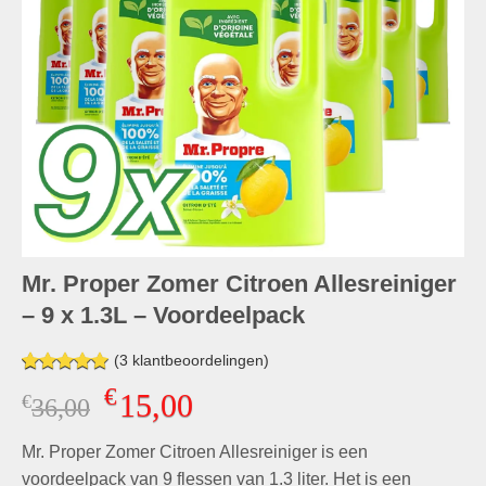
Mr. Proper Zomer Citroen Allesreiniger
– 9 x 1.3L – Voordeelpack
(
3
klantbeoordelingen)
Gewaardeerd
2
€
15,00
€
Oorspronkelijke
Huidige
36,00
5.00
op 5
gebaseerd
prijs
prijs
op
klant
Mr. Proper Zomer Citroen Allesreiniger is een
was:
is:
waarderingen
€36,00.
€15,00.
voordeelpack van 9 flessen van 1.3 liter. Het is een