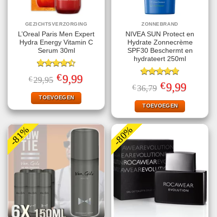
GEZICHTSVERZORGING
ZONNEBRAND
L’Oreal Paris Men Expert
NIVEA SUN Protect en
Hydra Energy Vitamin C
Hydrate Zonnecrème
Serum 30ml
SPF30 Beschermt en
hydrateert 250ml
Gewaardeerd
€
Oorspronkelijke
Huidige
9,99
€
29,95
4.50
uit 5
Gewaardeerd
prijs
prijs
€
Oorspronkelijke
Huidige
9,99
€
36,79
4.78
uit 5
was:
is:
prijs
prijs
€29,95.
€9,99.
TOEVOEGEN
was:
is:
€36,79.
€9,99.
TOEVOEGEN
-81%
-80%