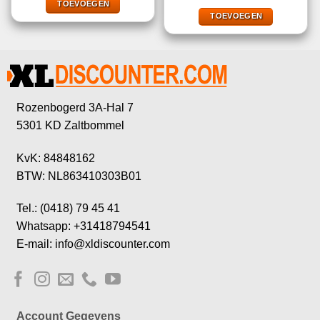
€29,99.
€9,99.
TOEVOEGEN
was:
is:
€37,95.
€14,95.
TOEVOEGEN
Rozenbogerd 3A-Hal 7
5301 KD Zaltbommel
KvK: 84848162
BTW: NL863410303B01
Tel.: (0418) 79 45 41
Whatsapp: +31418794541
E-mail: info@xldiscounter.com
Account Gegevens