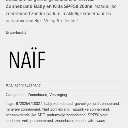
was:
is:
op
klant
waardering
€39,99.
€14,95.
Zonnebrand Baby en Kids SPF50 200ml
. Natuurlijke
zonnebrand zonder parfum, makkelijk smeerbaar en
oceaanvriendelijk. Veilig & effectief!
Uitverkocht
EAN 8720254710327
Categorieën:
Zonnebrand
,
Verzorging
Tags:
8720254710327
,
baby zonnebrand
,
gevoelige huid zonnebrand
,
minerale zonnebrand
,
Naïf zonnebrand
,
natuurlijke zonnebrand
,
oceaanvriendelijke SPF
,
parfumvrije zonnebrand
,
SPF50 voor
kinderen
,
veilige zonnebrand
,
zonnebrand zonder witte waas