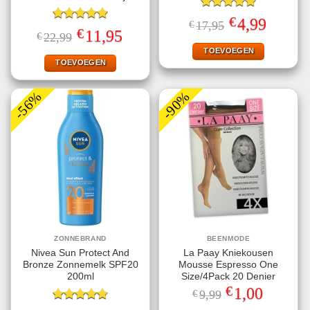
Gewaardeerd
€
Oorspronkelijke
Huidige
4,99
€
17,95
5.00
uit 5
Gewaardeerd
prijs
prijs
€
Oorspronkelijke
Huidige
11,95
€
22,99
5.00
uit 5
was:
is:
prijs
prijs
€17,95.
€4,99.
TOEVOEGEN
was:
is:
€22,99.
€11,95.
TOEVOEGEN
-56%
-90%
ZONNEBRAND
BEENMODE
Nivea Sun Protect And
La Paay Kniekousen
Bronze Zonnemelk SPF20
Mousse Espresso One
200ml
Size/4Pack 20 Denier
€
Oorspronkelijke
Huidige
1,00
€
9,99
prijs
prijs
Gewaardeerd
was:
is: