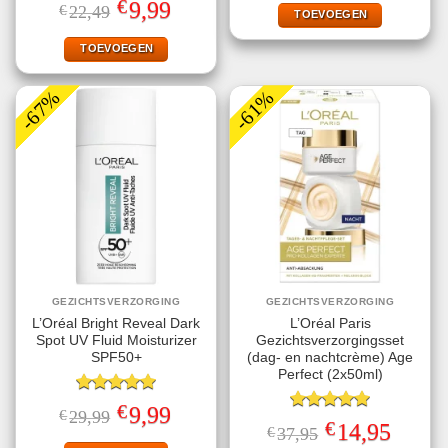
€
Oorspronkelijke
Huidige
9,99
€
22,49
€9,99.
€1,00.
TOEVOEGEN
4.78
uit 5
prijs
prijs
was:
is:
€22,49.
€9,99.
TOEVOEGEN
-67%
-61%
GEZICHTSVERZORGING
GEZICHTSVERZORGING
L’Oréal Bright Reveal Dark
L’Oréal Paris
Spot UV Fluid Moisturizer
Gezichtsverzorgingsset
SPF50+
(dag- en nachtcrème) Age
Perfect (2x50ml)
Gewaardeerd
€
Oorspronkelijke
Huidige
9,99
€
29,99
5.00
uit 5
Gewaardeerd
prijs
prijs
€
Oorspronkelijke
Huidige
14,95
€
37,95
5.00
uit 5
was:
is:
prijs
prijs