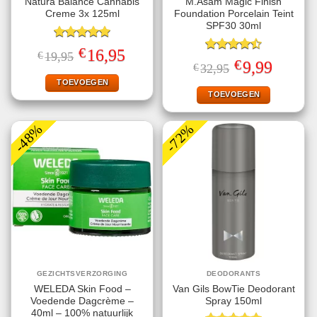
Natura Balance Cannabis
M.Asam Magic Finish
Creme 3x 125ml
Foundation Porcelain Teint
SPF30 30ml
Gewaardeerd
€
Oorspronkelijke
Huidige
16,95
€
19,95
5.00
uit 5
Gewaardeerd
prijs
prijs
€
Oorspronkelijke
Huidige
9,99
€
32,95
4.50
uit 5
was:
is:
prijs
prijs
€19,95.
€16,95.
TOEVOEGEN
was:
is:
€32,95.
€9,99.
TOEVOEGEN
-48%
-72%
GEZICHTSVERZORGING
DEODORANTS
WELEDA Skin Food –
Van Gils BowTie Deodorant
Voedende Dagcrème –
Spray 150ml
40ml – 100% natuurlijk