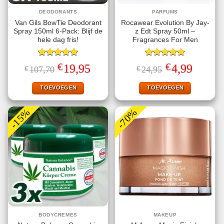
DEODORANTS
PARFUMS
Van Gils BowTie Deodorant
Rocawear Evolution By Jay-
Spray 150ml 6-Pack: Blijf de
z Edt Spray 50ml –
hele dag fris!
Fragrances For Men
Gewaardeerd
Gewaardeerd
€
€
Oorspronkelijke
Huidige
Oorspronkelijke
Huidige
19,95
4,99
€
107,70
€
24,95
5.00
uit 5
5.00
uit 5
prijs
prijs
prijs
prijs
was:
is:
was:
is:
€107,70.
€19,95.
€24,95.
€4,99.
TOEVOEGEN
TOEVOEGEN
-15%
-70%
BODYCREMES
MAKEUP