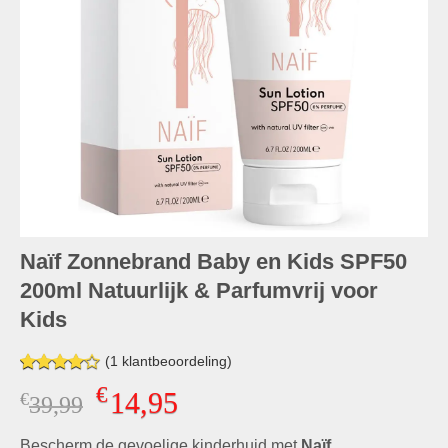
Naïf Zonnebrand Baby en Kids SPF50
200ml Natuurlijk & Parfumvrij voor
Kids
(
1
klantbeoordeling)
Gewaardeerd
1
€
14,95
€
Oorspronkelijke
Huidige
39,99
4.00
op
5
prijs
prijs
gebaseerd
Bescherm de gevoelige kinderhuid met
Naïf