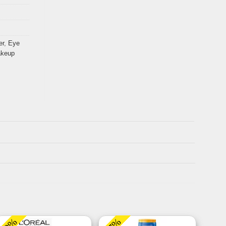
er
,
Eye
akeup