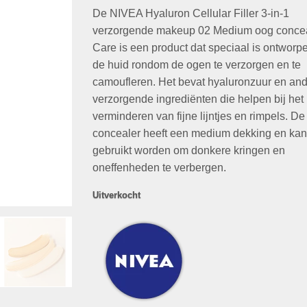
gebaseerd
De NIVEA Hyaluron Cellular Filler 3-in-1
was:
is:
op
klant
waarderingen
€34,99.
€9,95.
verzorgende makeup 02 Medium oog conce
Care is een product dat speciaal is ontwor
de huid rondom de ogen te verzorgen en te
camoufleren. Het bevat hyaluronzuur en an
verzorgende ingrediënten die helpen bij het
verminderen van fijne lijntjes en rimpels. De
concealer heeft een medium dekking en kan
gebruikt worden om donkere kringen en
oneffenheden te verbergen.
Uitverkocht