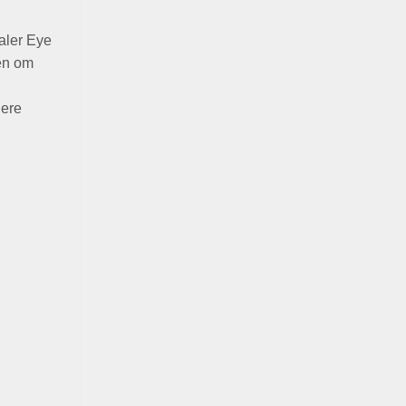
aler Eye
pen om
dere