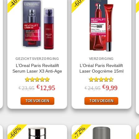
-46%
-60%
GEZICHTSVERZORGING
VERZORGING
L’Oreal Paris Revitalift
L’Oréal Paris Revitalift
Serum Laser X3 Anti-Age
Laser Oogcrème 15ml
€
€
jke
ige
Gewaardeerd
Oorspronkelijke
12,95
Huidige
Gewaardeerd
Oorspronkelijke
9,99
Huidige
23,95
24,95
€
€
prijs
prijs
prijs
prijs
5.00
uit 5
4.50
uit 5
was:
is:
was:
is:
.
€23,95.
€12,95.
€24,95.
€9,99.
TOEVOEGEN
TOEVOEGEN
-66%
-72%