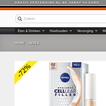
Ga
GRATIS VERZENDING NL-BE VANAF 50 EURO
naar
inhoud
Producten
zoeken
Eten & Drinken
Huishouden
Verzorging
M
HOME
NIVEA
-
-72%