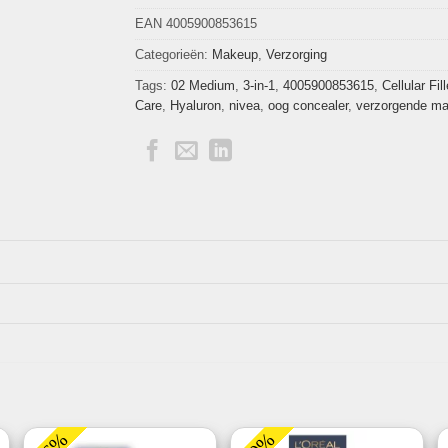
EAN 4005900853615
Categorieën:
Makeup
,
Verzorging
Tags:
02 Medium
,
3-in-1
,
4005900853615
,
Cellular Fill
Care
,
Hyaluron
,
nivea
,
oog concealer
,
verzorgende m