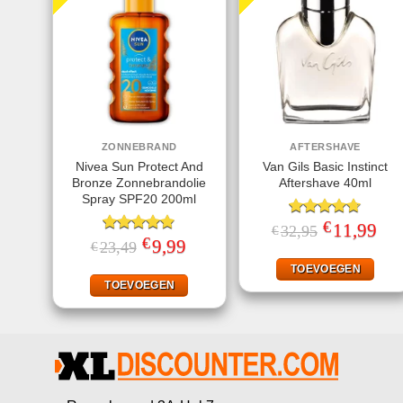
ZONNEBRAND
AFTERSHAVE
Nivea Sun Protect And
Van Gils Basic Instinct
Bronze Zonnebrandolie
Aftershave 40ml
Spray SPF20 200ml
€
Gewaardeerd
Oorspronkelij
11,99
Huid
32,95
€
prijs
prijs
€
4.71
uit 5
Gewaardeerd
Oorspronkelijke
9,99
Huidige
23,49
€
was:
is:
prijs
prijs
4.78
uit 5
€32,95.
€11,
was:
is:
TOEVOEGEN
€23,49.
€9,99.
TOEVOEGEN