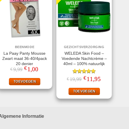
BEENMODE
GEZICHTSVERZORGING
La Paay Panty Mousse
WELEDA Skin Food –
Zwart maat 36-40/4pack
Voedende Nachtcrème –
20 denier
40ml – 100% natuurlijk
€
Oorspronkelijke
1,00
Huidige
9,99
€
prijs
prijs
was:
is:
€
Gewaardeerd
Oorspronkelijke
11,95
Huidige
19,99
€
€9,99.
€1,00.
TOEVOEGEN
prijs
prijs
5.00
uit 5
was:
is:
€19,99.
€11,95.
TOEVOEGEN
Algemene Informatie