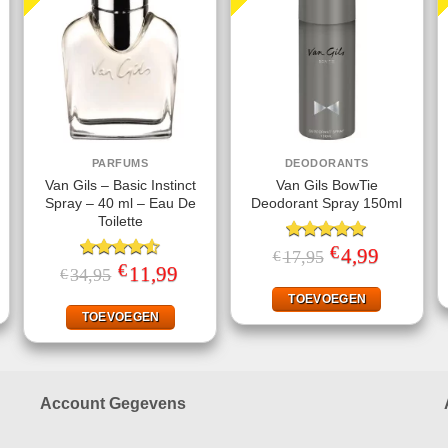
PARFUMS
DEODORANTS
Van Gils – Basic Instinct
Van Gils BowTie
Spray – 40 ml – Eau De
Deodorant Spray 150ml
Toilette
€
ke
ige
Gewaardeerd
Oorspronkelijke
4,99
Huidige
17,95
€
prijs
prijs
€
5.00
uit 5
Gewaardeerd
Oorspronkelijke
11,99
Huidige
34,95
€
was:
is:
prijs
prijs
4.50
uit 5
99.
€17,95.
€4,99.
was:
is:
TOEVOEGEN
€34,95.
€11,99.
TOEVOEGEN
Account Gegevens