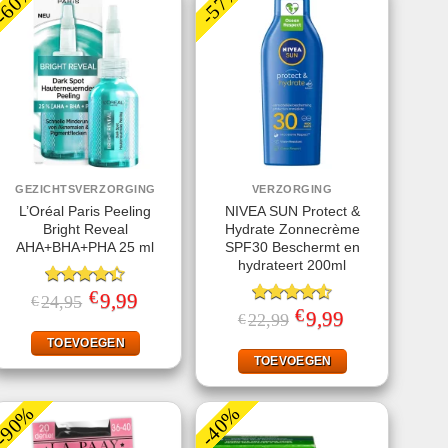
-60%
-57%
GEZICHTSVERZORGING
VERZORGING
L’Oréal Paris Peeling
NIVEA SUN Protect &
Bright Reveal
Hydrate Zonnecrème
AHA+BHA+PHA 25 ml
SPF30 Beschermt en
hydrateert 200ml
€
Gewaardeerd
Oorspronkelijke
9,99
Huidige
24,95
€
prijs
prijs
4.40
uit 5
€
Gewaardeerd
Oorspronkelijke
9,99
Huidige
22,99
€
was:
is:
prijs
prijs
4.56
uit 5
€24,95.
€9,99.
was:
is:
TOEVOEGEN
€22,99.
€9,99.
TOEVOEGEN
-90%
-40%