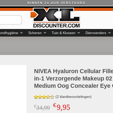
BINNEN 24 UUR VERSTUURD
ondhygiëne
Scheren
Tuin & Klussen
Diervoerders
NIVEA Hyaluron Cellular Fille
in-1 Verzorgende Makeup 02
Medium Oog Concealer Eye 
(
2
klantbeoordelingen)
Gewaardeerd
2
€
9,95
€
Oorspronkelijke
Huidige
34,99
3.50
op
5
prijs
prijs