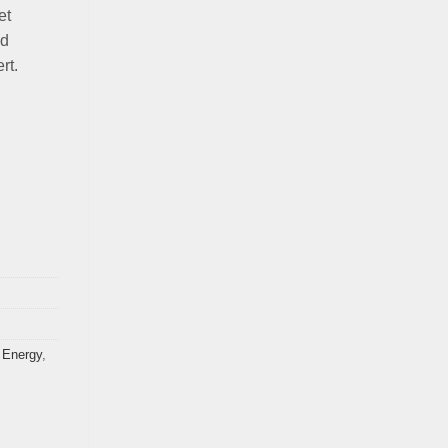
et
id
rt.
,
Energy
,