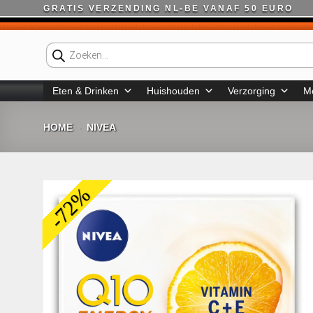
Ga
GRATIS VERZENDING NL-BE VANAF 50 EURO
naar
inhoud
Producten
zoeken
Eten & Drinken
Huishouden
Verzorging
M
HOME
NIVEA
-
-72%