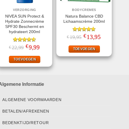
VERZORGING
BODYCREMES
NIVEA SUN Protect &
Natura Balance CBD
Hydrate Zonnecrème
Lichaamscrème 200ml
SPF30 Beschermt en
hydrateert 200ml
€
Gewaardeerd
Oorspronkelijke
13,95
Huidige
19,95
€
prijs
prijs
4.67
uit 5
was:
is:
€
Gewaardeerd
Oorspronkelijke
9,99
Huidige
22,99
€
€19,95.
€13,95.
TOEVOEGEN
prijs
prijs
4.56
uit 5
was:
is:
€22,99.
€9,99.
TOEVOEGEN
Algemene Informatie
ALGEMENE VOORWAARDEN
BETALEN/AFREKENEN
BEDENKTIJD/RETOUR