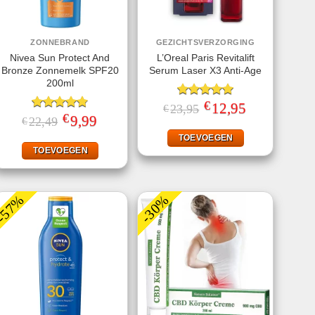
ZONNEBRAND
GEZICHTSVERZORGING
Nivea Sun Protect And
L’Oreal Paris Revitalift
Bronze Zonnemelk SPF20
Serum Laser X3 Anti-Age
200ml
€
Gewaardeerd
Oorspronkelijke
12,95
Huidige
23,95
€
prijs
prijs
€
5.00
uit 5
Gewaardeerd
Oorspronkelijke
9,99
Huidige
22,49
€
was:
is:
prijs
prijs
4.78
uit 5
€23,95.
€12,95.
was:
is:
TOEVOEGEN
€22,49.
€9,99.
TOEVOEGEN
-57%
-30%