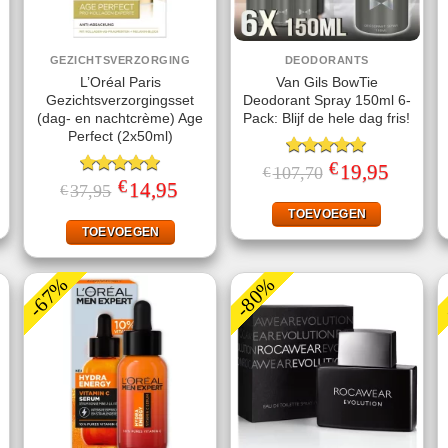
GEZICHTSVERZORGING
DEODORANTS
L’Oréal Paris
Van Gils BowTie
Gezichtsverzorgingsset
Deodorant Spray 150ml 6-
(dag- en nachtcrème) Age
Pack: Blijf de hele dag fris!
Perfect (2x50ml)
€
ke
ige
Gewaardeerd
Oorspronkelijke
19,95
Huidige
107,70
€
prijs
prijs
€
5.00
uit 5
Gewaardeerd
Oorspronkelijke
14,95
Huidige
37,95
€
was:
is:
prijs
prijs
5.00
uit 5
49.
€107,70.
€19,95.
was:
is:
TOEVOEGEN
€37,95.
€14,95.
TOEVOEGEN
-67%
-80%