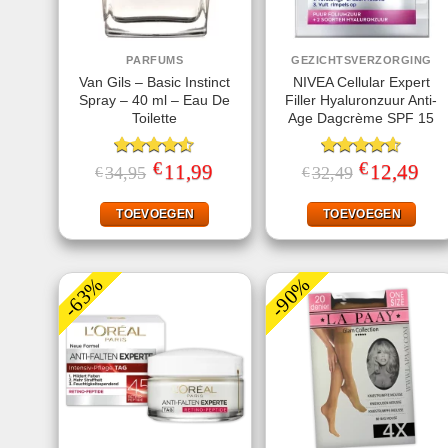
PARFUMS
GEZICHTSVERZORGING
Van Gils – Basic Instinct
NIVEA Cellular Expert
Spray – 40 ml – Eau De
Filler Hyaluronzuur Anti-
Toilette
Age Dagcrème SPF 15
€
€
Gewaardeerd
Oorspronkelijke
11,99
Huidige
Gewaardeerd
Oorspronkelij
12,49
Huid
34,95
32,49
€
€
prijs
prijs
prijs
prijs
4.50
uit 5
4.60
uit 5
was:
is:
was:
is:
€34,95.
€11,99.
€32,49.
€12,
TOEVOEGEN
TOEVOEGEN
-63%
-90%