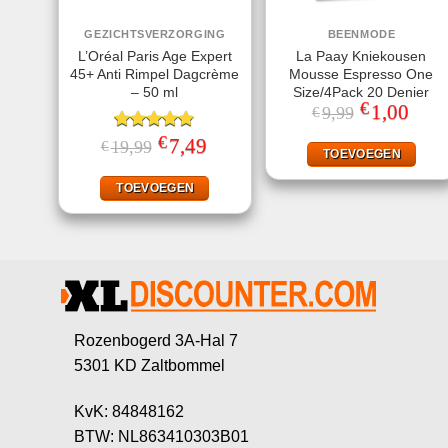
GEZICHTSVERZORGING
BEENMODE
L’Oréal Paris Age Expert
La Paay Kniekousen
45+ Anti Rimpel Dagcrème
Mousse Espresso One
– 50 ml
Size/4Pack 20 Denier
€
Oorspronkeli
1,00
Huidi
9,99
€
prijs
prijs
was:
is:
€
Gewaardeerd
Oorspronkelijke
7,49
Huidige
19,99
€
€9,99.
€1,00
TOEVOEGEN
prijs
prijs
4.80
uit 5
was:
is:
€19,99.
€7,49.
TOEVOEGEN
Rozenbogerd 3A-Hal 7
5301 KD Zaltbommel
KvK: 84848162
BTW: NL863410303B01