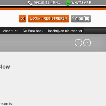
(0418) 79 45 41
WHATSAPP
€
0,00
LOGIN / REGISTREREN
Assorti
De Euro hoek
Inschrijven nieuwsbrief
Glow
ream is