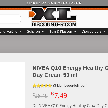
BINNEN 24 UUR VERSTUURD
ondhygiëne
Scheren
Tuin & Klussen
Diervoerders
NIVEA Q10 Energy Healthy 
Day Cream 50 ml
(
3
klantbeoordelingen)
Gewaardeerd
3
€
7,49
€
Oorspronkelijke
Huidige
26,49
4.67
op 5
gebaseerd
prijs
prijs
op
klant
De NIVEA Q10 Energy Healthy Glow Day C
was:
is:
waarderingen