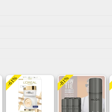
-61%
-81%