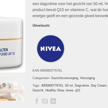
€26,49.
€7,49.
een dagcrème voor het gezicht van 50 ml. H
product bevat Q10 en vitamine C, wat de hu
energie geeft en een gezonde gloed bevorde
Uitverkocht
EAN 4005900776761
Categorieën:
Gezichtsverzorging
,
Verzorging
Tags:
4005900776761
,
50 ml
,
Dagcrème
,
Day Cream
Gezicht
,
Healthy Glow
,
nivea
,
q10