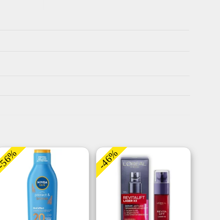
-56%
-46%