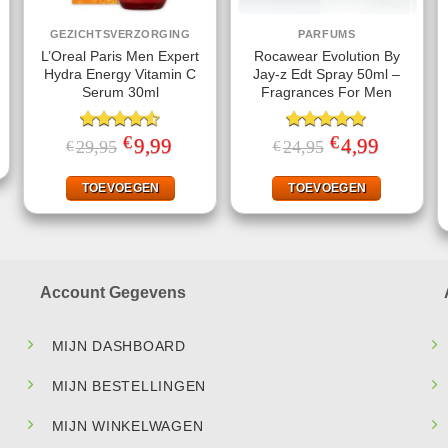
GEZICHTSVERZORGING
PARFUMS
L’Oreal Paris Men Expert
Rocawear Evolution By
Hydra Energy Vitamin C
Jay-z Edt Spray 50ml –
Serum 30ml
Fragrances For Men
jke
ge
€
€
Gewaardeerd
Oorspronkelijke
9,99
Huidige
Gewaardeerd
Oorspronkelijke
4,99
Huidige
29,95
24,95
€
€
.
prijs
prijs
prijs
prijs
4.50
uit 5
5.00
uit 5
was:
is:
was:
is:
€29,95.
€9,99.
€24,95.
€4,99.
TOEVOEGEN
TOEVOEGEN
Account Gegevens
MIJN DASHBOARD
MIJN BESTELLINGEN
MIJN WINKELWAGEN