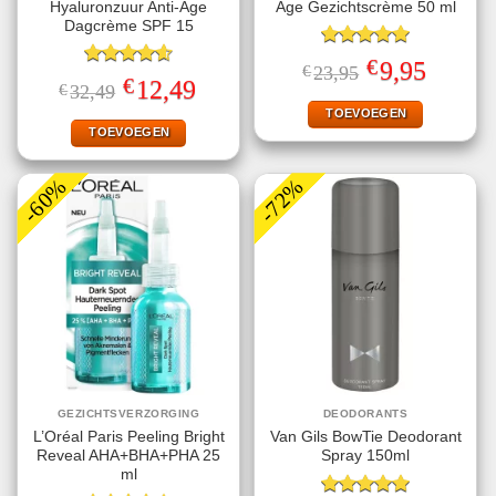
Hyaluronzuur Anti-Age
Age Gezichtscrème 50 ml
Dagcrème SPF 15
Gewaardeerd
€
Oorspronkelijke
Huidige
9,95
€
23,95
5.00
uit 5
Gewaardeerd
prijs
prijs
€
Oorspronkelijke
Huidige
12,49
€
32,49
4.60
uit 5
was:
is:
prijs
prijs
€23,95.
€9,95.
TOEVOEGEN
was:
is:
€32,49.
€12,49.
TOEVOEGEN
-60%
-72%
GEZICHTSVERZORGING
DEODORANTS
L’Oréal Paris Peeling Bright
Van Gils BowTie Deodorant
Reveal AHA+BHA+PHA 25
Spray 150ml
ml