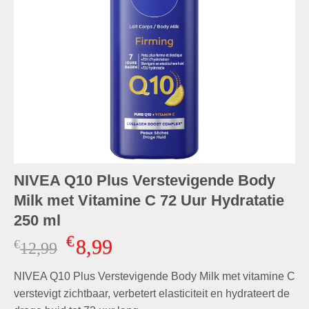
NIVEA Q10 Plus Verstevigende Body
Milk met Vitamine C 72 Uur Hydratatie
250 ml
€
8,99
€
Oorspronkelijke
Huidige
12,99
prijs
prijs
NIVEA Q10 Plus Verstevigende Body Milk met vitamine C
was:
is:
€12,99.
€8,99.
verstevigt zichtbaar, verbetert elasticiteit en hydrateert de