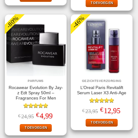
€36,79.
€9,99.
TOEVOEGEN
-80%
-46%
PARFUMS
GEZICHTSVERZORGING
Rocawear Evolution By Jay-
L’Oreal Paris Revitalift
z Edt Spray 50ml –
Serum Laser X3 Anti-Age
Fragrances For Men
Gewaardeerd
€
Oorspronkelijke
Huidige
12,95
€
23,95
5.00
uit 5
Gewaardeerd
prijs
prijs
€
Oorspronkelijke
Huidige
4,99
€
24,95
5.00
uit 5
was:
is:
prijs
prijs
€23,95.
€12,95.
TOEVOEGEN
was:
is:
€24,95.
€4,99.
TOEVOEGEN