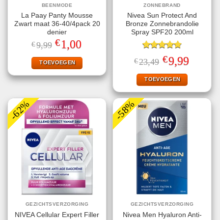
BEENMODE
ZONNEBRAND
La Paay Panty Mousse
Nivea Sun Protect And
Zwart maat 36-40/4pack 20
Bronze Zonnebrandolie
denier
Spray SPF20 200ml
€
Oorspronkelijke
Huidige
1,00
€
9,99
prijs
prijs
was:
is:
Gewaardeerd
€
Oorspronkelijke
Huidige
9,99
€
23,49
€9,99.
€1,00.
TOEVOEGEN
4.78
uit 5
prijs
prijs
was:
is:
€23,49.
€9,99.
TOEVOEGEN
-62%
-58%
GEZICHTSVERZORGING
GEZICHTSVERZORGING
NIVEA Cellular Expert Filler
Nivea Men Hyaluron Anti-