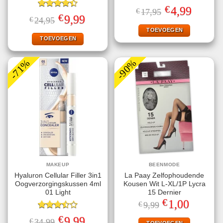
Gewaardeerd
€
Oorspronkelijke
Huidige
4,99
€
17,95
5.00
uit 5
Gewaardeerd
prijs
prijs
€
Oorspronkelijke
Huidige
9,99
€
24,95
4.40
uit 5
was:
is:
prijs
prijs
€17,95.
€4,99.
TOEVOEGEN
was:
is:
€24,95.
€9,99.
TOEVOEGEN
-71%
-90%
MAKEUP
BEENMODE
Hyaluron Cellular Filler 3in1
La Paay Zelfophoudende
Oogverzorgingskussen 4ml
Kousen Wit L-XL/1P Lycra
01 Light
15 Dernier
€
Oorspronkelijke
Huidige
1,00
€
9,99
prijs
prijs
Gewaardeerd
was:
is:
€
Oorspronkelijke
Huidige
9,99
€
34,99