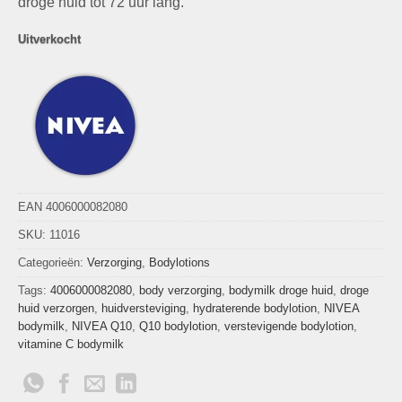
droge huid tot 72 uur lang.
Uitverkocht
EAN 4006000082080
SKU:
11016
Categorieën:
Verzorging
,
Bodylotions
Tags:
4006000082080
,
body verzorging
,
bodymilk droge huid
,
droge
huid verzorgen
,
huidversteviging
,
hydraterende bodylotion
,
NIVEA
bodymilk
,
NIVEA Q10
,
Q10 bodylotion
,
verstevigende bodylotion
,
vitamine C bodymilk