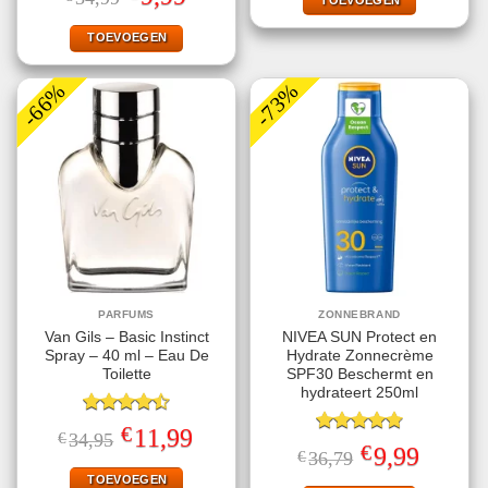
€9,99.
€1,00.
TOEVOEGEN
3.50
uit
prijs
prijs
5
was:
is:
€34,99.
€9,99.
TOEVOEGEN
-66%
-73%
PARFUMS
ZONNEBRAND
Van Gils – Basic Instinct
NIVEA SUN Protect en
Spray – 40 ml – Eau De
Hydrate Zonnecrème
Toilette
SPF30 Beschermt en
hydrateert 250ml
Gewaardeerd
€
Oorspronkelijke
Huidige
11,99
€
34,95
4.50
uit 5
Gewaardeerd
prijs
prijs
€
Oorspronkelijke
Huidige
9,99
€
36,79
4.78
uit 5
was:
is:
prijs
prijs
€34,95.
€11,99.
TOEVOEGEN
was:
is: