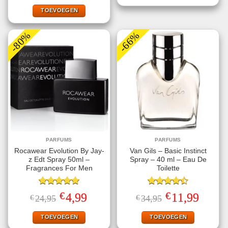
was:
is:
€19,95.
€13,95.
TOEVOEGEN
-80%
-66%
PARFUMS
PARFUMS
Rocawear Evolution By Jay-
Van Gils – Basic Instinct
z Edt Spray 50ml –
Spray – 40 ml – Eau De
Fragrances For Men
Toilette
Gewaardeerd
Gewaardeerd
€
€
Oorspronkelijke
Huidige
Oorspronkelijke
Huidige
4,99
11,99
€
24,95
€
34,95
5.00
uit 5
4.50
uit 5
prijs
prijs
prijs
prijs
was:
is:
was:
is:
€24,95.
€4,99.
€34,95.
€11,99.
TOEVOEGEN
TOEVOEGEN