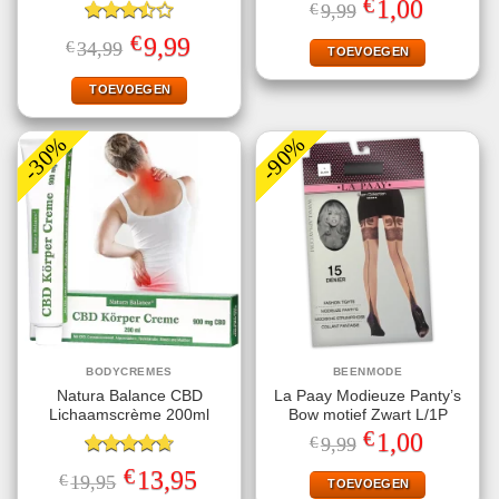
€
Oorspronkelijke
Huidige
1,00
€
9,99
prijs
prijs
Gewaardeerd
was:
is:
€
Oorspronkelijke
Huidige
9,99
€
34,99
€9,99.
€1,00.
TOEVOEGEN
3.50
uit
prijs
prijs
5
was:
is:
€34,99.
€9,99.
TOEVOEGEN
-30%
-90%
BODYCREMES
BEENMODE
Natura Balance CBD
La Paay Modieuze Panty’s
Lichaamscrème 200ml
Bow motief Zwart L/1P
€
Oorspronkelijke
Huidige
1,00
€
9,99
prijs
prijs
Gewaardeerd
was:
is:
€
Oorspronkelijke
Huidige
13,95
€
19,95
€9,99.
€1,00.
TOEVOEGEN
4.67
uit 5
prijs
prijs