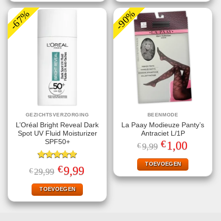
-67%
-90%
GEZICHTSVERZORGING
BEENMODE
L’Oréal Bright Reveal Dark
La Paay Modieuze Panty’s
Spot UV Fluid Moisturizer
Antraciet L/1P
€
SPF50+
Oorspronkelijke
Huidige
1,00
€
9,99
prijs
prijs
was:
is:
€9,99.
€1,00.
TOEVOEGEN
Gewaardeerd
€
Oorspronkelijke
Huidige
9,99
€
29,99
5.00
uit 5
prijs
prijs
was:
is:
€29,99.
€9,99.
TOEVOEGEN