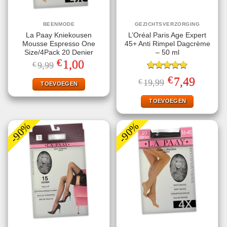
BEENMODE
GEZICHTSVERZORGING
La Paay Kniekousen
L’Oréal Paris Age Expert
Mousse Espresso One
45+ Anti Rimpel Dagcrème
Size/4Pack 20 Denier
– 50 ml
€
Oorspronkelijke
Huidige
1,00
€
9,99
prijs
prijs
was:
is:
Gewaardeerd
€
Oorspronkelijke
Huidige
7,49
€
19,99
€9,99.
€1,00.
TOEVOEGEN
4.80
uit 5
prijs
prijs
was:
is:
€19,99.
€7,49.
TOEVOEGEN
-90%
-90%