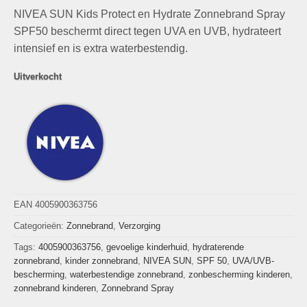
prijs
prijs
NIVEA SUN Kids Protect en Hydrate Zonnebrand Spray
was:
is:
€18,99.
€9,99.
SPF50 beschermt direct tegen UVA en UVB, hydrateert
intensief en is extra waterbestendig.
Uitverkocht
EAN 4005900363756
Categorieën:
Zonnebrand
,
Verzorging
Tags:
4005900363756
,
gevoelige kinderhuid
,
hydraterende
zonnebrand
,
kinder zonnebrand
,
NIVEA SUN
,
SPF 50
,
UVA/UVB-
bescherming
,
waterbestendige zonnebrand
,
zonbescherming kinderen
,
zonnebrand kinderen
,
Zonnebrand Spray