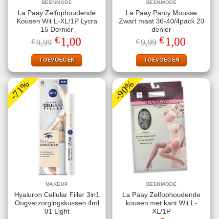
BEENMODE
BEENMODE
La Paay Zelfophoudende
La Paay Panty Mousse
Kousen Wit L-XL/1P Lycra
Zwart maat 36-40/4pack 20
15 Dernier
denier
€
€
Oorspronkelijke
Huidige
Oorspronkelijke
Huidige
1,00
1,00
€
9,99
€
9,99
prijs
prijs
prijs
prijs
was:
is:
was:
is:
€9,99.
€1,00.
€9,99.
€1,00.
TOEVOEGEN
TOEVOEGEN
-71%
-90%
MAKEUP
BEENMODE
Hyaluron Cellular Filler 3in1
La Paay Zelfophoudende
Oogverzorgingskussen 4ml
kousen met kant Wit L-
01 Light
XL/1P