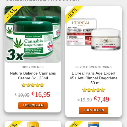
-15%
-63%
BODYCREMES
GEZICHTSVERZORGING
Natura Balance Cannabis
L’Oréal Paris Age Expert
Creme 3x 125ml
45+ Anti Rimpel Dagcrème
– 50 ml
Gewaardeerd
€
Oorspronkelijke
Huidige
16,95
€
19,95
5.00
uit 5
Gewaardeerd
prijs
prijs
€
Oorspronkelijke
Huidige
7,49
€
19,99
4.80
uit 5
was:
is:
prijs
prijs
€19,95.
€16,95.
TOEVOEGEN
was:
is:
€19,99.
€7,49.
TOEVOEGEN