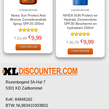
ZONNEBRAND
ZONNEBRAND
Nivea Sun Protect And
NIVEA SUN Protect en
Bronze Zonnebrandolie
Hydrate Zonnecrème
Spray SPF20 200ml
SPF30 Beschermt en
hydrateert 250ml
Gewaardeerd
€
Oorspronkelijke
Huidige
9,99
€
23,49
4.78
uit 5
Gewaardeerd
prijs
prijs
€
Oorspronkelijke
Huidige
9,99
€
36,79
4.78
uit 5
was:
is:
prijs
prijs
€23,49.
€9,99.
TOEVOEGEN
was:
is:
€36,79.
€9,99.
TOEVOEGEN
Rozenbogerd 3A-Hal 7
5301 KD Zaltbommel
KvK: 84848162
BTW: NL863410303B01