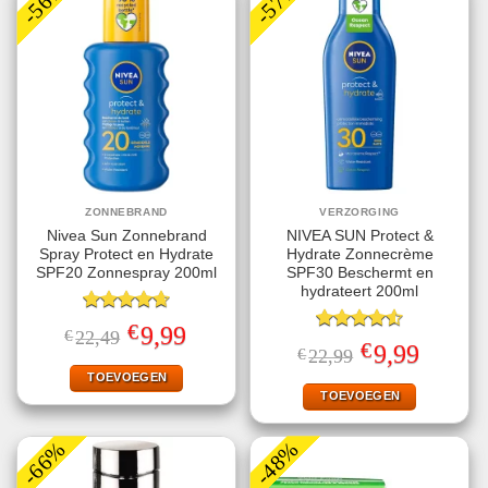
-56%
-57%
ZONNEBRAND
VERZORGING
Nivea Sun Zonnebrand
NIVEA SUN Protect &
Spray Protect en Hydrate
Hydrate Zonnecrème
SPF20 Zonnespray 200ml
SPF30 Beschermt en
hydrateert 200ml
Gewaardeerd
€
Oorspronkelijke
Huidige
9,99
€
22,49
4.67
uit 5
Gewaardeerd
prijs
prijs
€
Oorspronkelijke
Huidige
9,99
€
22,99
4.56
uit 5
was:
is:
prijs
prijs
€22,49.
€9,99.
TOEVOEGEN
was:
is:
€22,99.
€9,99.
TOEVOEGEN
-66%
-48%