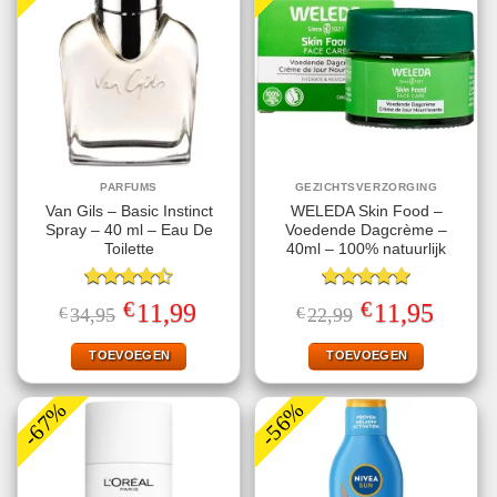
PARFUMS
GEZICHTSVERZORGING
Van Gils – Basic Instinct
WELEDA Skin Food –
Spray – 40 ml – Eau De
Voedende Dagcrème –
Toilette
40ml – 100% natuurlijk
Gewaardeerd
Gewaardeerd
€
€
Oorspronkelijke
Huidige
Oorspronkelijke
Huidige
11,99
11,95
€
34,95
€
22,99
4.50
uit 5
5.00
uit 5
prijs
prijs
prijs
prijs
was:
is:
was:
is:
€34,95.
€11,99.
€22,99.
€11,95.
TOEVOEGEN
TOEVOEGEN
-67%
-56%