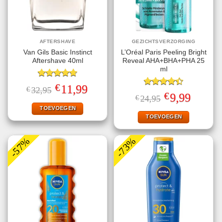
AFTERSHAVE
GEZICHTSVERZORGING
Van Gils Basic Instinct
L’Oréal Paris Peeling Bright
Aftershave 40ml
Reveal AHA+BHA+PHA 25
ml
Gewaardeerd
€
Oorspronkelijke
Huidige
11,99
€
32,95
4.71
uit 5
Gewaardeerd
prijs
prijs
€
Oorspronkelijke
Huidige
9,99
€
24,95
4.40
uit 5
was:
is:
prijs
prijs
€32,95.
€11,99.
TOEVOEGEN
was:
is:
€24,95.
€9,99.
TOEVOEGEN
-57%
-73%