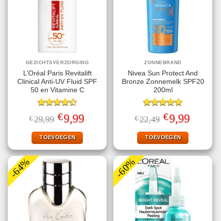
GEZICHTSVERZORGING
ZONNEBRAND
L’Oréal Paris Revitalift
Nivea Sun Protect And
Clinical Anti-UV Fluid SPF
Bronze Zonnemelk SPF20
50 en Vitamine C
200ml
Gewaardeerd
Gewaardeerd
€
€
Oorspronkelijke
Huidige
Oorspronkelijke
Huidige
9,99
9,99
€
29,99
€
22,49
4.50
uit 5
4.78
uit 5
prijs
prijs
prijs
prijs
was:
is:
was:
is:
€29,99.
€9,99.
€22,49.
€9,99.
TOEVOEGEN
TOEVOEGEN
-64%
-60%