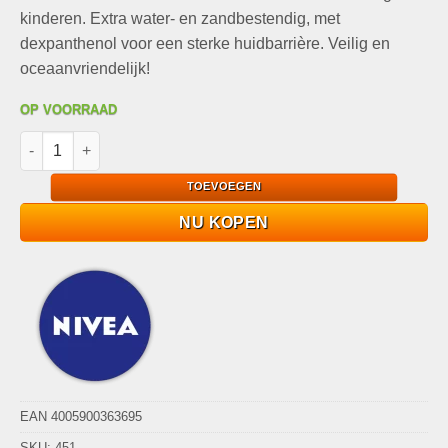
kinderen. Extra water- en zandbestendig, met
dexpanthenol voor een sterke huidbarrière. Veilig en
oceaanvriendelijk!
OP VOORRAAD
Nivea Sun Kids Ultra Protect en Play Zonnebrand Lotion SPF50
TOEVOEGEN
NU KOPEN
EAN 4005900363695
SKU:
451