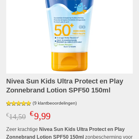
Nivea Sun Kids Ultra Protect en Play
Zonnebrand Lotion SPF50 150ml
(
9
klantbeoordelingen)
Gewaardeerd
9
€
9,99
€
Oorspronkelijke
Huidige
14,50
5.00
op 5
gebaseerd
prijs
prijs
op
klant
Zeer krachtige
was:
Nivea Sun Kids Ultra Protect en Play
is:
waarderingen
€14,50.
€9,99.
Zonnebrand Lotion SPF50 150ml
zonbescherming voor