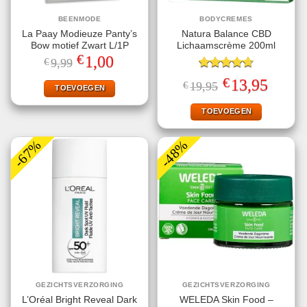
BEENMODE
BODYCREMES
La Paay Modieuze Panty’s
Natura Balance CBD
Bow motief Zwart L/1P
Lichaamscrème 200ml
€
Oorspronkelijke
Huidige
1,00
€
9,99
prijs
prijs
was:
is:
Gewaardeerd
€
Oorspronkelijke
Huidige
13,95
€
19,95
€9,99.
€1,00.
TOEVOEGEN
4.67
uit 5
prijs
prijs
was:
is:
€19,95.
€13,95.
TOEVOEGEN
-67%
-48%
GEZICHTSVERZORGING
GEZICHTSVERZORGING
L’Oréal Bright Reveal Dark
WELEDA Skin Food –