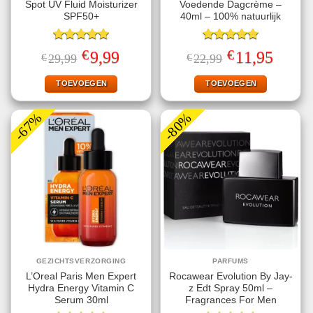
Spot UV Fluid Moisturizer
Voedende Dagcrème –
SPF50+
40ml – 100% natuurlijk
Gewaardeerd
Gewaardeerd
€
€
Oorspronkelijke
Huidige
Oorspronkelijke
Huidige
9,99
11,95
€
29,99
€
22,99
5.00
uit 5
5.00
uit 5
prijs
prijs
prijs
prijs
was:
is:
was:
is:
€29,99.
€9,99.
€22,99.
€11,95.
TOEVOEGEN
TOEVOEGEN
-67%
-80%
GEZICHTSVERZORGING
PARFUMS
L’Oreal Paris Men Expert
Rocawear Evolution By Jay-
Hydra Energy Vitamin C
z Edt Spray 50ml –
Serum 30ml
Fragrances For Men