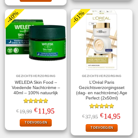
-40%
-61%
GEZICHTSVERZORGING
GEZICHTSVERZORGING
WELEDA Skin Food –
L’Oréal Paris
Voedende Nachtcrème –
Gezichtsverzorgingsset
40ml – 100% natuurlijk
(dag- en nachtcrème) Age
Perfect (2x50ml)
Gewaardeerd
€
Oorspronkelijke
Huidige
11,95
€
19,99
5.00
uit 5
Gewaardeerd
prijs
prijs
€
Oorspronkelijke
Huidige
14,95
€
37,95
5.00
uit 5
was:
is:
prijs
prijs
€19,99.
€11,95.
TOEVOEGEN
was:
is:
€37,95.
€14,95.
TOEVOEGEN