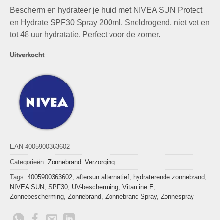
prijs
prijs
Bescherm en hydrateer je huid met NIVEA SUN Protect
was:
is:
€19,50.
€9,99.
en Hydrate SPF30 Spray 200ml. Sneldrogend, niet vet en
tot 48 uur hydratatie. Perfect voor de zomer.
Uitverkocht
EAN 4005900363602
Categorieën:
Zonnebrand
,
Verzorging
Tags:
4005900363602
,
aftersun alternatief
,
hydraterende zonnebrand
,
NIVEA SUN
,
SPF30
,
UV-bescherming
,
Vitamine E
,
Zonnebescherming
,
Zonnebrand
,
Zonnebrand Spray
,
Zonnespray