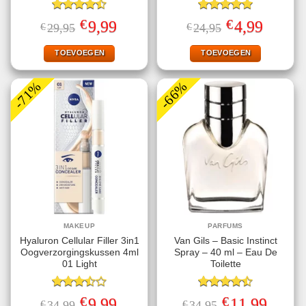
Gewaardeerd
Gewaardeerd
€
€
Oorspronkelijke
Huidige
Oorspronkelijke
Huidige
9,99
4,99
€
29,95
€
24,95
4.50
uit 5
5.00
uit 5
prijs
prijs
prijs
prijs
was:
is:
was:
is:
€29,95.
€9,99.
€24,95.
€4,99.
TOEVOEGEN
TOEVOEGEN
-71%
-66%
MAKEUP
PARFUMS
Hyaluron Cellular Filler 3in1
Van Gils – Basic Instinct
Oogverzorgingskussen 4ml
Spray – 40 ml – Eau De
01 Light
Toilette
Gewaardeerd
Gewaardeerd
€
€
Oorspronkelijke
Huidige
Oorspronkelijke
Huidige
9,99
11,99
€
34,99
€
34,95