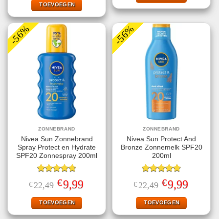
€23,49.
€9,99.
TOEVOEGEN
-56%
-56%
ZONNEBRAND
ZONNEBRAND
Nivea Sun Zonnebrand
Nivea Sun Protect And
Spray Protect en Hydrate
Bronze Zonnemelk SPF20
SPF20 Zonnespray 200ml
200ml
Gewaardeerd
Gewaardeerd
€
€
Oorspronkelijke
Huidige
Oorspronkelijke
Huidige
9,99
9,99
€
22,49
€
22,49
4.67
uit 5
4.78
uit 5
prijs
prijs
prijs
prijs
was:
is:
was:
is:
€22,49.
€9,99.
€22,49.
€9,99.
TOEVOEGEN
TOEVOEGEN