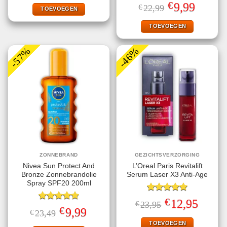
was:
is:
Gewaardeerd
€
Oorspronkelijke
Huidige
9,99
€
22,99
€32,95.
€11,99.
TOEVOEGEN
4.56
uit 5
prijs
prijs
was:
is:
€22,99.
€9,99.
TOEVOEGEN
-57%
-46%
ZONNEBRAND
GEZICHTSVERZORGING
Nivea Sun Protect And
L’Oreal Paris Revitalift
Bronze Zonnebrandolie
Serum Laser X3 Anti-Age
Spray SPF20 200ml
Gewaardeerd
€
Oorspronkelijke
Huidige
12,95
€
23,95
5.00
uit 5
Gewaardeerd
prijs
prijs
€
Oorspronkelijke
Huidige
9,99
€
23,49
4.78
uit 5
was:
is:
prijs
prijs
€23,95.
€12,95.
TOEVOEGEN
was:
is: