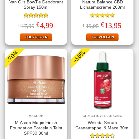
Van Gils BowTie Deodorant
Natura Balance CBD
Spray 150ml
Lichaamscrème 200ml
Gewaardeerd
Gewaardeerd
€
€
Oorspronkelijke
Huidige
Oorspronkelijke
Huidige
4,99
13,95
€
17,95
€
19,95
5.00
uit 5
4.67
uit 5
prijs
prijs
prijs
prijs
was:
is:
was:
is:
€17,95.
€4,99.
€19,95.
€13,95.
TOEVOEGEN
TOEVOEGEN
-70%
-56%
MAKEUP
GEZICHTSVERZORGING
M.Asam Magic Finish
Weleda Serum
Foundation Porcelain Teint
Granaatappel & Maca 30ml
SPF30 30ml