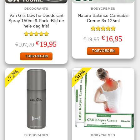
DEODORANTS
BODYCREMES
Van Gils BowTie Deodorant
Natura Balance Cannabis
Spray 150ml 6-Pack: Blijf de
Creme 3x 125ml
hele dag fris!
Gewaardeerd
€
Oorspronkelijke
Huidige
16,95
€
19,95
5.00
uit 5
Gewaardeerd
prijs
prijs
€
Oorspronkelijke
Huidige
19,95
€
107,70
5.00
uit 5
was:
is:
prijs
prijs
€19,95.
€16,95.
TOEVOEGEN
was:
is:
€107,70.
€19,95.
TOEVOEGEN
-72%
-30%
DEODORANTS
BODYCREMES