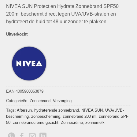
prijs
prijs
NIVEA SUN Protect en Hydrate Zonnebrand SPF50
was:
is:
€15,90.
€9,99.
200ml beschermt direct tegen UVA/UVB-stralen en
hydrateert de huid tot 48 uur zonder te plakken.
Uitverkocht
EAN 4005900363879
Categorieën:
Zonnebrand
,
Verzorging
Tags:
Aftersun
,
hydraterende zonnebrand
,
NIVEA SUN
,
UVA/UVB-
bescherming
,
zonbescherming
,
zonnebrand 200 ml
,
zonnebrand SPF
50
,
zonnebrandcrème gezicht
,
Zonnecrème
,
zonnemelk