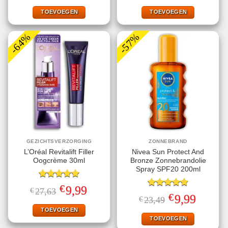
was:
is:
was:
is:
€24,95.
€9,99.
€29,95.
€9,99.
TOEVOEGEN
TOEVOEGEN
-64%
-57%
GEZICHTSVERZORGING
ZONNEBRAND
L’Oréal Revitalift Filler
Nivea Sun Protect And
Oogcrème 30ml
Bronze Zonnebrandolie
Spray SPF20 200ml
Gewaardeerd
€
Oorspronkelijke
Huidige
9,99
€
27,63
5.00
uit 5
Gewaardeerd
prijs
prijs
€
Oorspronkelijke
Huidige
9,99
€
23,49
4.78
uit 5
was:
is:
prijs
prijs
€27,63.
€9,99.
TOEVOEGEN
was:
is:
€23,49.
€9,99.
TOEVOEGEN