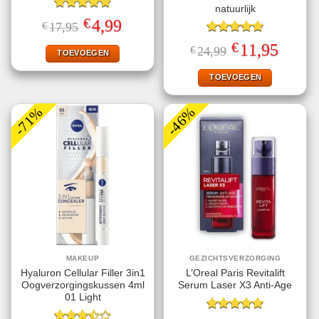
natuurlijk
Gewaardeerd
€
Oorspronkelijke
Huidige
4,99
€
17,95
5.00
uit 5
prijs
prijs
was:
is:
Gewaardeerd
€
Oorspronkelijke
Huidige
11,95
€
24,99
€17,95.
€4,99.
TOEVOEGEN
5.00
uit 5
prijs
prijs
was:
is:
€24,99.
€11,95.
TOEVOEGEN
-71%
-46%
MAKEUP
GEZICHTSVERZORGING
Hyaluron Cellular Filler 3in1
L’Oreal Paris Revitalift
Oogverzorgingskussen 4ml
Serum Laser X3 Anti-Age
01 Light