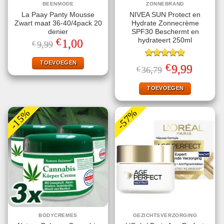
BEENMODE
ZONNEBRAND
La Paay Panty Mousse
NIVEA SUN Protect en
Zwart maat 36-40/4pack 20
Hydrate Zonnecrème
denier
SPF30 Beschermt en
€
hydrateert 250ml
Oorspronkelijke
Huidige
1,00
€
9,99
prijs
prijs
was:
is:
€9,99.
€1,00.
TOEVOEGEN
Gewaardeerd
€
Oorspronkelijke
Huidige
9,99
€
36,79
4.78
uit 5
prijs
prijs
was:
is:
€36,79.
€9,99.
TOEVOEGEN
-15%
-57%
BODYCREMES
GEZICHTSVERZORGING