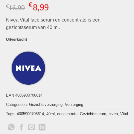
Gewaardeerd
2
€
8,99
€
Oorspronkelijke
Huidige
16,99
5.00
op 5
gebaseerd
prijs
prijs
op
klant
Nivea Vital face serum en concentrate is een
was:
is:
waarderingen
€16,99.
€8,99.
gezichtsserum van 40 ml.
Uitverkocht
EAN 4005900706614
Categorieën:
Gezichtsverzorging
,
Verzorging
Tags:
4005900706614
,
40ml
,
concentrate
,
Gezichtsserum
,
nivea
,
Vital