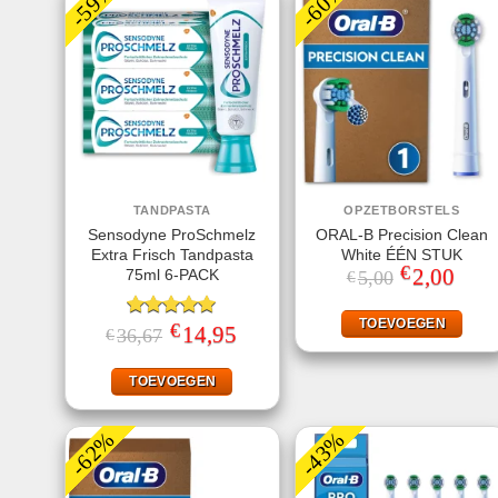
-59%
-60%
TANDPASTA
OPZETBORSTELS
Sensodyne ProSchmelz
ORAL-B Precision Clean
Extra Frisch Tandpasta
White ÉÉN STUK
€
Oorspronkeli
2,00
Huidi
75ml 6-PACK
5,00
€
prijs
prijs
was:
is:
€5,00.
€2,00
TOEVOEGEN
€
Gewaardeerd
Oorspronkelijke
14,95
Huidige
36,67
€
prijs
prijs
5.00
uit 5
was:
is:
€36,67.
€14,95.
TOEVOEGEN
-62%
-43%