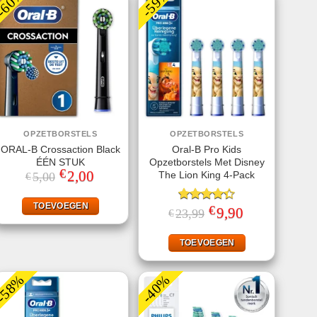
-60%
-59%
OPZETBORSTELS
OPZETBORSTELS
ORAL-B Crossaction Black
Oral-B Pro Kids
ÉÉN STUK
Opzetborstels Met Disney
€
Oorspronkelijke
2,00
Huidige
The Lion King 4-Pack
5,00
€
prijs
prijs
was:
is:
€5,00.
€2,00.
TOEVOEGEN
€
Gewaardeerd
Oorspronkelijke
9,90
Huidige
23,99
€
prijs
prijs
4.33
uit 5
was:
is:
€23,99.
€9,90.
TOEVOEGEN
-58%
-40%