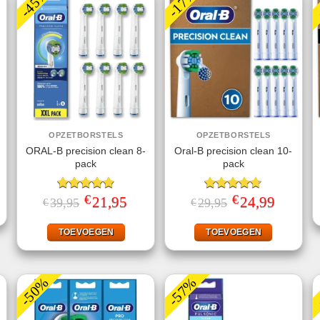
-45%
-17%
OPZETBORSTELS
OPZETBORSTELS
ORAL-B precision clean 8-
Oral-B precision clean 10-
pack
pack
jke
ge
€
€
Gewaardeerd
Oorspronkelijke
21,95
Huidige
Gewaardeerd
Oorspronkelijke
24,99
Huidige
39,95
29,95
€
€
.
prijs
prijs
prijs
prijs
4.91
uit 5
4.70
uit 5
was:
is:
was:
is:
€39,95.
€21,95.
€29,95.
€24,99.
TOEVOEGEN
TOEVOEGEN
-50%
-57%