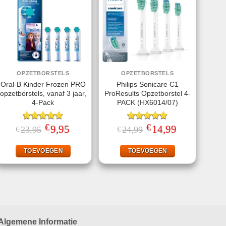
OPZETBORSTELS
OPZETBORSTELS
Oral-B Kinder Frozen PRO
Philips Sonicare C1
opzetborstels, vanaf 3 jaar,
ProResults Opzetborstel 4-
4-Pack
PACK (HX6014/07)
€
€
Gewaardeerd
Oorspronkelijke
9,95
Huidige
Gewaardeerd
Oorspronkelijke
14,99
Huidige
23,95
24,99
€
€
prijs
prijs
prijs
prijs
4.67
uit 5
4.75
uit 5
was:
is:
was:
is:
€23,95.
€9,95.
€24,99.
€14,99.
TOEVOEGEN
TOEVOEGEN
Algemene Informatie