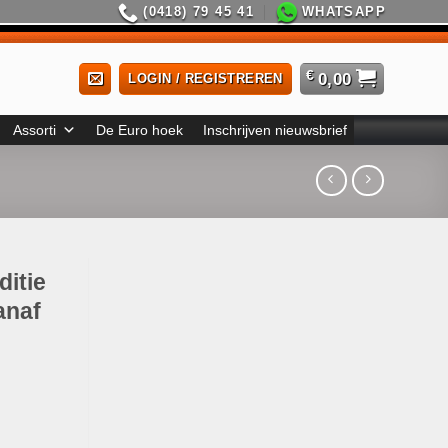
(0418) 79 45 41
WHATSAPP
€
0,00
LOGIN / REGISTREREN
Assorti
De Euro hoek
Inschrijven nieuwsbrief
ditie
anaf