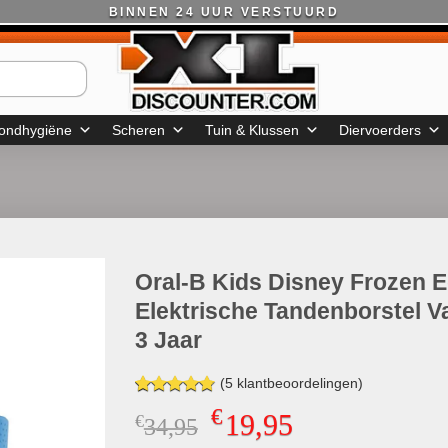
BINNEN 24 UUR VERSTUURD
ondhygiëne
Scheren
Tuin & Klussen
Diervoerders
Oral-B Kids Disney Frozen E
Elektrische Tandenborstel V
3 Jaar
(
5
klantbeoordelingen)
Gewaardeerd
4
€
19,95
€
Oorspronkelijke
Huidige
34,95
4.75
op 5
gebaseerd
prijs
prijs