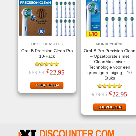
OPZETBORSTELS
MONDHYGIËNE
Oral-B Precision Clean Pro
Oral-B Pro Precision Clean
10-Pack
– Opzetborstels met
CleanMaximiser
Technologie voor een
€
Gewaardeerd
Oorspronkelijke
22,95
Huidige
59,99
€
grondige reiniging – 10
prijs
prijs
5.00
uit 5
Stuks
was:
is:
€59,99.
€22,95.
TOEVOEGEN
€
Gewaardeerd
Oorspronkelij
22,95
Huid
39,95
€
prijs
prijs
5.00
uit 5
was:
is:
€39,95.
€22,
TOEVOEGEN