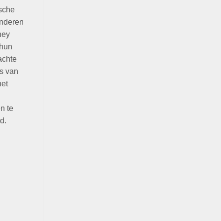
ische
inderen
ney
 hun
achte
es van
het
n te
d.