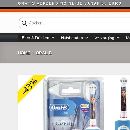
Ga
GRATIS VERZENDING NL-BE VANAF 50 EURO
naar
inhoud
Producten
zoeken
Eten & Drinken
Huishouden
Verzorging
M
HOME
ORAL-B
-
-43%