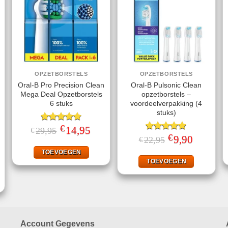
OPZETBORSTELS
OPZETBORSTELS
Oral-B Pro Precision Clean
Oral-B Pulsonic Clean
Mega Deal Opzetborstels
opzetborstels –
6 stuks
voordeelverpakking (4
stuks)
€
Gewaardeerd
Oorspronkelijke
14,95
Huidige
29,95
€
prijs
prijs
4.80
uit 5
€
Gewaardeerd
Oorspronkelijke
9,90
Huidige
22,95
€
was:
is:
prijs
prijs
4.87
uit 5
€29,95.
€14,95.
was:
is:
TOEVOEGEN
ke
ige
€22,95.
€9,90.
TOEVOEGEN
95.
Account Gegevens