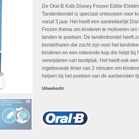
op
klant
De Oral-B Kids Disney Frozen Editie Elektr
was:
is:
waarderingen
€34,95.
€19,95.
Tandenborstel is speciaal ontworpen voor k
vanaf 3 jaar. Het heeft een aantrekkelijk Dis
Frozen thema om kinderen te motiveren om
tanden te poetsen. De tandenborstel heeft z
borstelharen die zacht zijn voor het tandvle
kinderen en een roterende kop die helpt bij 
verwijderen van tandplak. Het heeft ook een
ingebouwde timer van 2 minuten om kindere
helpen bij het poetsen van de aanbevolen tij
Uitverkocht