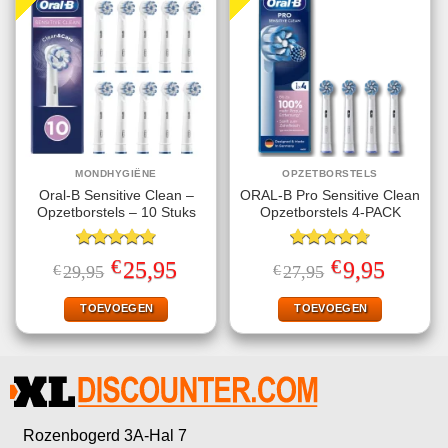
MONDHYGIËNE
OPZETBORSTELS
Oral-B Sensitive Clean –
ORAL-B Pro Sensitive Clean
Opzetborstels – 10 Stuks
Opzetborstels 4-PACK
Gewaardeerd
Gewaardeerd
€
€
Oorspronkelijke
Huidige
Oorspronkelijke
Huidige
25,95
9,95
€
29,95
€
27,95
4.86
uit 5
4.75
uit 5
prijs
prijs
prijs
prijs
was:
is:
was:
is:
€29,95.
€25,95.
€27,95.
€9,95.
TOEVOEGEN
TOEVOEGEN
Rozenbogerd 3A-Hal 7