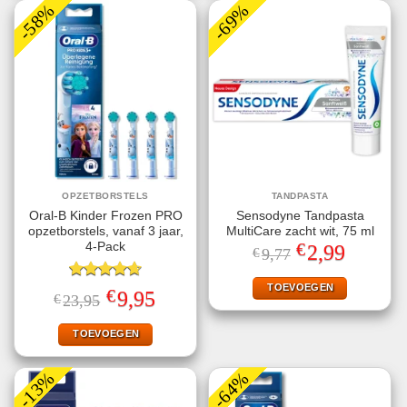
-58%
-69%
OPZETBORSTELS
TANDPASTA
Oral-B Kinder Frozen PRO
Sensodyne Tandpasta
opzetborstels, vanaf 3 jaar,
MultiCare zacht wit, 75 ml
€
4-Pack
Oorspronkelijke
Huidige
2,99
€
9,77
prijs
prijs
was:
is:
€9,77.
€2,99.
TOEVOEGEN
Gewaardeerd
€
Oorspronkelijke
Huidige
9,95
€
23,95
4.67
uit 5
prijs
prijs
was:
is:
€23,95.
€9,95.
TOEVOEGEN
-13%
-64%