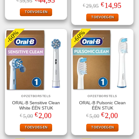
44,95
€
59,95
5.00
uit 5
Gewaardeerd
prijs
prijs
€
Oorspronkelijke
Huidige
14,95
€
29,95
4.80
uit 5
was:
is:
prijs
prijs
€59,95.
€44,95.
TOEVOEGEN
was:
is:
€29,95.
€14,95.
TOEVOEGEN
-60%
-60%
OPZETBORSTELS
OPZETBORSTELS
ORAL-B Sensitive Clean
ORAL-B Pulsonic Clean
White ÉÉN STUK
ÉÉN STUK
€
€
Oorspronkelijke
Huidige
Oorspronkelijke
Huidige
2,00
2,00
€
5,00
€
5,00
prijs
prijs
prijs
prijs
was:
is:
was:
is:
€5,00.
€2,00.
€5,00.
€2,00.
TOEVOEGEN
TOEVOEGEN