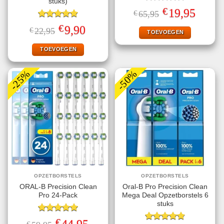
stuks)
Gewaardeerd
€
Oorspronkelijke
Huidige
19,95
€
65,95
4.80
uit 5
prijs
prijs
Gewaardeerd
was:
is:
€
Oorspronkelijke
Huidige
9,90
€
22,95
€65,95.
€19,95.
TOEVOEGEN
4.87
uit 5
prijs
prijs
was:
is:
€22,95.
€9,90.
TOEVOEGEN
-25%
-50%
OPZETBORSTELS
OPZETBORSTELS
ORAL-B Precision Clean
Oral-B Pro Precision Clean
Pro 24-Pack
Mega Deal Opzetborstels 6
stuks
Gewaardeerd
€
Oorspronkelijke
Huidige