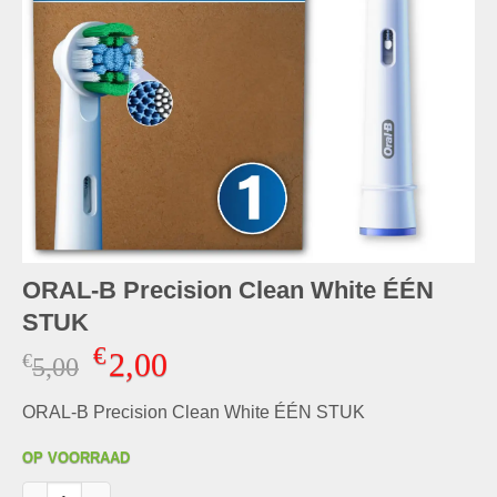
ORAL-B Precision Clean White ÉÉN
STUK
€
2,00
€
Oorspronkelijke
Huidige
5,00
prijs
prijs
ORAL-B Precision Clean White ÉÉN STUK
was:
is:
€5,00.
€2,00.
OP VOORRAAD
ORAL-B Precision Clean White ÉÉN STUK aantal