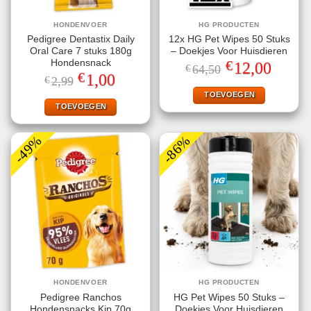
HONDENVOER
HG PRODUCTEN
Pedigree Dentastix Daily
12x HG Pet Wipes 50 Stuks
Oral Care 7 stuks 180g
– Doekjes Voor Huisdieren
€
Hondensnack
Oorspronkelijke
Huidige
12,00
€
64,50
prijs
prijs
€
Oorspronkelijke
Huidige
1,00
€
2,99
was:
is:
prijs
prijs
€64,50.
€12,00.
TOEVOEGEN
was:
is:
€2,99.
€1,00.
TOEVOEGEN
-49%
-86%
HONDENVOER
HG PRODUCTEN
Pedigree Ranchos
HG Pet Wipes 50 Stuks –
Hondensnacks Kip 70g
Doekjes Voor Huisdieren