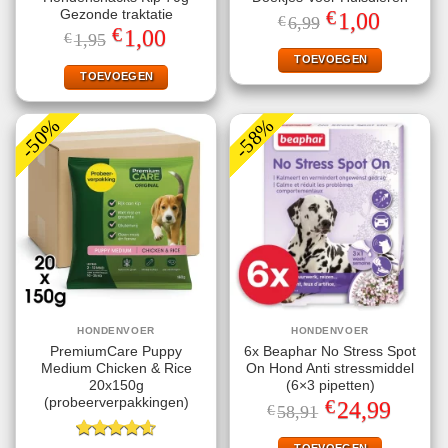
€
Gezonde traktatie
Oorspronkelijke
Huidige
1,00
€
6,99
prijs
prijs
€
Oorspronkelijke
Huidige
1,00
€
1,95
was:
is:
prijs
prijs
€6,99.
€1,00.
TOEVOEGEN
was:
is:
€1,95.
€1,00.
TOEVOEGEN
-50%
-58%
HONDENVOER
HONDENVOER
PremiumCare Puppy
6x Beaphar No Stress Spot
Medium Chicken & Rice
On Hond Anti stressmiddel
20x150g
(6×3 pipetten)
€
(probeerverpakkingen)
Oorspronkelijke
Huidige
24,99
€
58,91
prijs
prijs
was:
is:
TOEVOEGEN