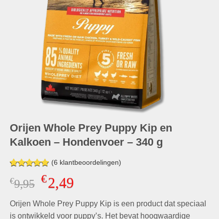
Orijen Whole Prey Puppy Kip en
Kalkoen – Hondenvoer – 340 g
(
6
klantbeoordelingen)
Gewaardeerd
6
€
2,49
€
Oorspronkelijke
Huidige
9,95
5.00
op 5
gebaseerd
prijs
prijs
op
klant
Orijen Whole Prey Puppy Kip is een product dat speciaal
was:
is:
waarderingen
€9,95.
€2,49.
is ontwikkeld voor puppy’s. Het bevat hoogwaardige