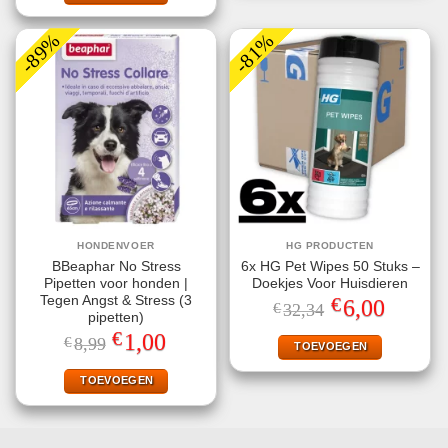
-89%
-81%
HONDENVOER
HG PRODUCTEN
BBeaphar No Stress
6x HG Pet Wipes 50 Stuks –
Pipetten voor honden |
Doekjes Voor Huisdieren
€
Tegen Angst & Stress (3
Oorspronkelijke
Huidige
6,00
€
32,34
prijs
prijs
pipetten)
was:
is:
€
Oorspronkelijke
Huidige
1,00
€
8,99
€32,34.
€6,00.
TOEVOEGEN
prijs
prijs
was:
is:
€8,99.
€1,00.
TOEVOEGEN