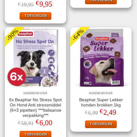
€58,91.
€24,99.
Gewaardeerd
€
Oorspronkelijke
Huidige
9,95
€
19,95
4.60
uit 5
prijs
prijs
was:
is:
€19,95.
€9,95.
TOEVOEGEN
-90%
-64%
HONDENVOER
HONDENVOER
6x Beaphar No Stress Spot
Beaphar Super Lekker
On Hond Anti stressmiddel
honden brokken 1kg
€
(6×3 pipetten) ***Italiaanse
Oorspronkelijke
Huidige
2,49
€
6,99
prijs
prijs
verpakking***
was:
is:
€
Oorspronkelijke
Huidige
6,00
€
58,91
€6,99.
€2,49.
TOEVOEGEN
prijs
prijs
was:
is:
€58,91.
€6,00.
TOEVOEGEN