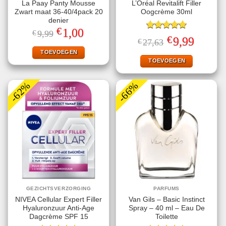
La Paay Panty Mousse
L’Oréal Revitalift Filler
Zwart maat 36-40/4pack 20
Oogcrème 30ml
denier
€
Oorspronkelijke
Huidige
1,00
€
9,99
Gewaardeerd
prijs
prijs
€
Oorspronkelijke
Huidige
9,99
€
27,63
5.00
uit 5
was:
is:
prijs
prijs
€9,99.
€1,00.
TOEVOEGEN
was:
is:
€27,63.
€9,99.
TOEVOEGEN
-62%
-66%
GEZICHTSVERZORGING
PARFUMS
NIVEA Cellular Expert Filler
Van Gils – Basic Instinct
Hyaluronzuur Anti-Age
Spray – 40 ml – Eau De
Dagcrème SPF 15
Toilette