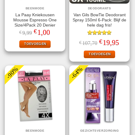
BEENMODE
DEODORANTS
La Paay Kniekousen
Van Gils BowTie Deodorant
Mousse Espresso One
Spray 150ml 6-Pack: Blijf de
Size/4Pack 20 Denier
hele dag fris!
€
Oorspronkelijke
Huidige
1,00
€
9,99
prijs
prijs
was:
is:
Gewaardeerd
€
Oorspronkelijke
Huidige
19,95
€
107,70
€9,99.
€1,00.
TOEVOEGEN
5.00
uit 5
prijs
prijs
was:
is:
€107,70.
€19,95.
TOEVOEGEN
-90%
-64%
BEENMODE
GEZICHTSVERZORGING