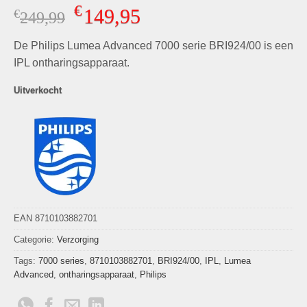
Gewaardeerd
9
€
149,95
€
Oorspronkelijke
Huidige
249,99
4.33
op 5
gebaseerd
prijs
prijs
op
klant
De Philips Lumea Advanced 7000 serie BRI924/00 is een
was:
is:
waarderingen
€249,99.
€149,95.
IPL ontharingsapparaat.
Uitverkocht
EAN 8710103882701
Categorie:
Verzorging
Tags:
7000 series
,
8710103882701
,
BRI924/00
,
IPL
,
Lumea
Advanced
,
ontharingsapparaat
,
Philips