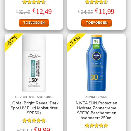
Gewaardeerd
Gewaardeerd
€
€
Oorspronkelijke
Huidige
Oorspronkelijke
Huidige
12,49
11,99
€
32,49
€
34,95
4.60
uit 5
4.50
uit 5
prijs
prijs
prijs
prijs
was:
is:
was:
is:
€32,49.
€12,49.
€34,95.
€11,99.
TOEVOEGEN
TOEVOEGEN
-67%
-73%
GEZICHTSVERZORGING
ZONNEBRAND
L’Oréal Bright Reveal Dark
NIVEA SUN Protect en
Spot UV Fluid Moisturizer
Hydrate Zonnecrème
SPF50+
SPF30 Beschermt en
hydrateert 250ml
Gewaardeerd
€
Oorspronkelijke
Huidige
9,99
€
29,99