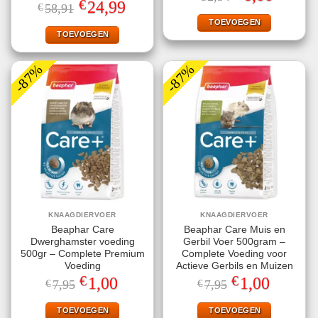
prijs
prijs
€
Oorspronkelijke
Huidige
24,99
€
58,91
was:
is:
prijs
prijs
€32,34.
€6,00.
TOEVOEGEN
was:
is:
€58,91.
€24,99.
TOEVOEGEN
-87%
-87%
KNAAGDIERVOER
KNAAGDIERVOER
Beaphar Care
Beaphar Care Muis en
Dwerghamster voeding
Gerbil Voer 500gram –
500gr – Complete Premium
Complete Voeding voor
Voeding
Actieve Gerbils en Muizen
€
€
Oorspronkelijke
Huidige
Oorspronkelijke
Huidige
1,00
1,00
€
7,95
€
7,95
prijs
prijs
prijs
prijs
was:
is:
was:
is:
€7,95.
€1,00.
€7,95.
€1,00.
TOEVOEGEN
TOEVOEGEN