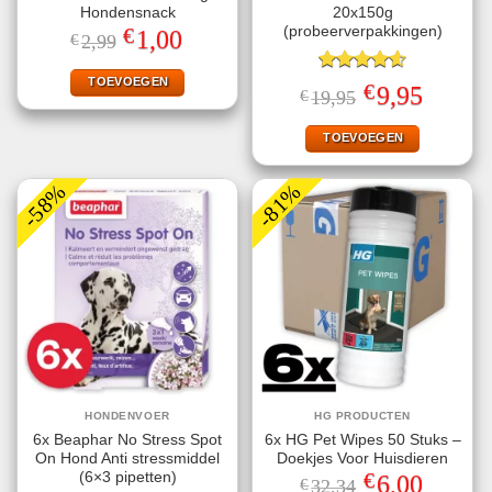
Hondensnack
20x150g
€
(probeerverpakkingen)
Oorspronkelijke
Huidige
1,00
€
2,99
prijs
prijs
was:
is:
€2,99.
€1,00.
TOEVOEGEN
Gewaardeerd
€
Oorspronkelijke
Huidige
9,95
€
19,95
4.60
uit 5
prijs
prijs
was:
is:
€19,95.
€9,95.
TOEVOEGEN
-58%
-81%
HONDENVOER
HG PRODUCTEN
6x Beaphar No Stress Spot
6x HG Pet Wipes 50 Stuks –
On Hond Anti stressmiddel
Doekjes Voor Huisdieren
€
(6×3 pipetten)
Oorspronkelijke
Huidige
6,00
€
32,34