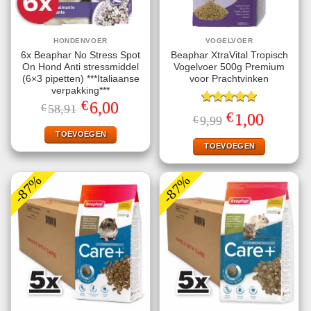
HONDENVOER
VOGELVOER
6x Beaphar No Stress Spot
Beaphar XtraVital Tropisch
On Hond Anti stressmiddel
Vogelvoer 500g Premium
(6×3 pipetten) ***Italiaanse
voor Prachtvinken
verpakking***
€
Oorspronkelijke
Huidige
6,00
€
58,91
Gewaardeerd
prijs
prijs
€
Oorspronkelijke
Huidige
1,00
€
9,99
5.00
uit 5
was:
is:
prijs
prijs
€58,91.
€6,00.
TOEVOEGEN
was:
is:
€9,99.
€1,00.
TOEVOEGEN
-87%
-87%