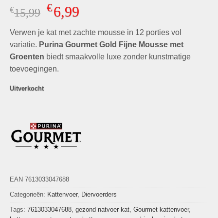
Gewaardeerd
3
€
6,99
€
Oorspronkelijke
Huidige
15,99
5.00
op 5
gebaseerd
prijs
prijs
op
klant
Verwen je kat met zachte mousse in 12 porties vol
was:
is:
waarderingen
€15,99.
€6,99.
variatie.
Purina Gourmet Gold Fijne Mousse met
Groenten
biedt smaakvolle luxe zonder kunstmatige
toevoegingen.
Uitverkocht
EAN 7613033047688
Categorieën:
Kattenvoer
,
Diervoerders
Tags:
7613033047688
,
gezond natvoer kat
,
Gourmet kattenvoer
,