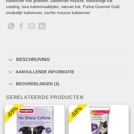
kattenvoer met groenten
,
kattenvoer mousse
,
kieskeurige kat
voeding
,
luxe kattenmaaltijden
,
natvoer kat
,
Purina Gourmet Gold
,
smakelijk kattenvoer
,
zachte mousse kattenvoer
BESCHRIJVING
AANVULLENDE INFORMATIE
BEOORDELINGEN (3)
GERELATEERDE PRODUCTEN
-89%
-88%