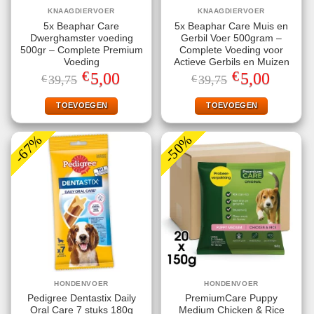
KNAAGDIERVOER
KNAAGDIERVOER
5x Beaphar Care
5x Beaphar Care Muis en
Dwerghamster voeding
Gerbil Voer 500gram –
500gr – Complete Premium
Complete Voeding voor
Voeding
Actieve Gerbils en Muizen
€
€
Oorspronkelijke
Huidige
Oorspronkelijke
Huidige
5,00
5,00
€
39,75
€
39,75
prijs
prijs
prijs
prijs
was:
is:
was:
is:
€39,75.
€5,00.
€39,75.
€5,00.
TOEVOEGEN
TOEVOEGEN
-67%
-50%
HONDENVOER
HONDENVOER
Pedigree Dentastix Daily
PremiumCare Puppy
Oral Care 7 stuks 180g
Medium Chicken & Rice