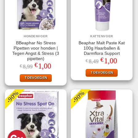
HONDENVOER
KATTENVOER
BBeaphar No Stress
Beaphar Malt Paste Kat
Pipetten voor honden |
100g Haarballen &
Tegen Angst & Stress (3
Darmflora Support
€
pipetten)
Oorspronkelijke
Huidige
1,00
€
8,49
prijs
prijs
€
Oorspronkelijke
Huidige
1,00
€
8,99
was:
is:
prijs
prijs
€8,49.
€1,00.
TOEVOEGEN
was:
is:
€8,99.
€1,00.
TOEVOEGEN
-90%
-90%