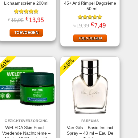
Lichaamscrème 200ml
45+ Anti Rimpel Dagcrème
– 50 ml
€
Gewaardeerd
Oorspronkelijke
13,95
Huidige
19,95
€
prijs
prijs
4.67
uit 5
€
Gewaardeerd
Oorspronkelijke
7,49
Huidige
19,99
€
was:
is:
prijs
prijs
4.80
uit 5
€19,95.
€13,95.
was:
is:
TOEVOEGEN
€19,99.
€7,49.
TOEVOEGEN
-40%
-66%
GEZICHTSVERZORGING
PARFUMS
WELEDA Skin Food –
Van Gils – Basic Instinct
Voedende Nachtcrème –
Spray – 40 ml – Eau De