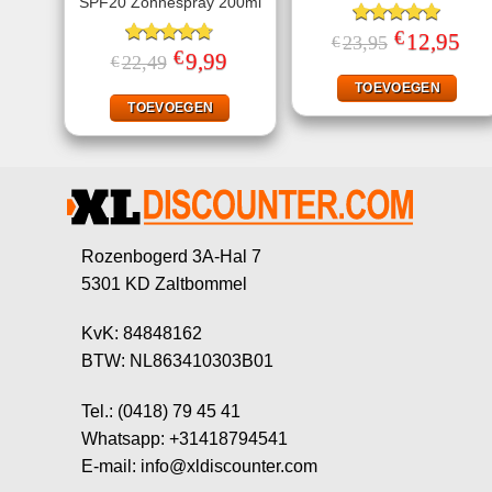
SPF20 Zonnespray 200ml
€
Gewaardeerd
Oorspronkelij
12,95
Huid
23,95
€
prijs
prijs
€
5.00
uit 5
Gewaardeerd
Oorspronkelijke
9,99
Huidige
22,49
€
was:
is:
prijs
prijs
4.67
uit 5
€23,95.
€12,
was:
is:
TOEVOEGEN
€22,49.
€9,99.
TOEVOEGEN
Rozenbogerd 3A-Hal 7
5301 KD Zaltbommel
KvK: 84848162
BTW: NL863410303B01
Tel.: (0418) 79 45 41
Whatsapp: +31418794541
E-mail: info@xldiscounter.com