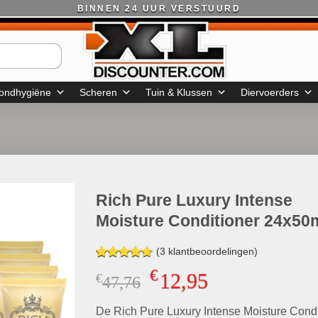
BINNEN 24 UUR VERSTUURD
ondhygiëne
Scheren
Tuin & Klussen
Diervoerders
Rich Pure Luxury Intense
Moisture Conditioner 24x50
(
3
klantbeoordelingen)
Gewaardeerd
3
€
12,95
€
Oorspronkelijke
Huidige
47,76
4.67
op 5
gebaseerd
prijs
prijs
op
klant
De Rich Pure Luxury Intense Moisture Condi
was:
is:
waarderingen