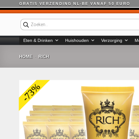
Ga
GRATIS VERZENDING NL-BE VANAF 50 EURO
naar
inhoud
Producten
zoeken
Eten & Drinken
Huishouden
Verzorging
M
HOME
RICH
-
-73%