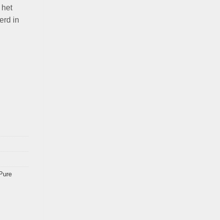
 het
erd in
Pure