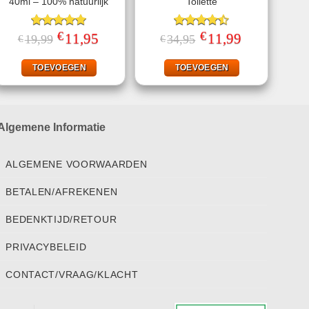
40ml – 100% natuurlijk
Toilette
€
€
Gewaardeerd
Oorspronkelijke
11,95
Huidige
Gewaardeerd
Oorspronkelijke
11,99
Huidige
19,99
34,95
€
€
prijs
prijs
prijs
prijs
5.00
uit 5
4.50
uit 5
was:
is:
was:
is:
€19,99.
€11,95.
€34,95.
€11,99.
TOEVOEGEN
TOEVOEGEN
Algemene Informatie
ALGEMENE VOORWAARDEN
BETALEN/AFREKENEN
BEDENKTIJD/RETOUR
PRIVACYBELEID
CONTACT/VRAAG/KLACHT