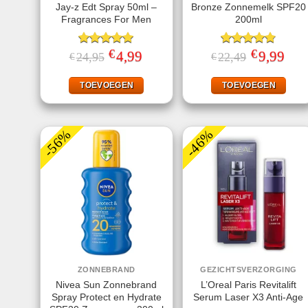
Jay-z Edt Spray 50ml –
Bronze Zonnemelk SPF20
Fragrances For Men
200ml
€
€
Gewaardeerd
Oorspronkelijke
4,99
Huidige
Gewaardeerd
Oorspronkeli
9,99
Huid
24,95
22,49
€
€
prijs
prijs
prijs
prijs
5.00
uit 5
4.78
uit 5
was:
is:
was:
is:
€24,95.
€4,99.
€22,49.
€9,99
TOEVOEGEN
TOEVOEGEN
-56%
-46%
ZONNEBRAND
GEZICHTSVERZORGING
Nivea Sun Zonnebrand
L’Oreal Paris Revitalift
Spray Protect en Hydrate
Serum Laser X3 Anti-Age