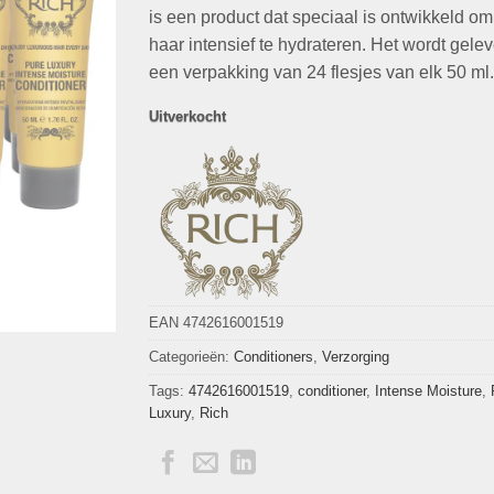
€47,76.
€12,95.
is een product dat speciaal is ontwikkeld om
haar intensief te hydrateren. Het wordt gelev
een verpakking van 24 flesjes van elk 50 ml.
Uitverkocht
EAN 4742616001519
Categorieën:
Conditioners
,
Verzorging
Tags:
4742616001519
,
conditioner
,
Intense Moisture
,
Luxury
,
Rich