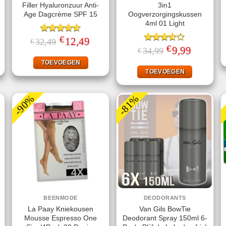
Filler Hyaluronzuur Anti-
3in1
Age Dagcrème SPF 15
Oogverzorgingskussen
4ml 01 Light
€
jke
ige
Gewaardeerd
Oorspronkelijke
12,49
Huidige
32,49
€
prijs
prijs
4.60
uit 5
€
Gewaardeerd
Oorspronkelijke
9,99
Huidige
34,99
€
was:
is:
prijs
prijs
3.50
uit
.
€32,49.
€12,49.
was:
is:
TOEVOEGEN
5
€34,99.
€9,99.
TOEVOEGEN
-90%
-81%
BEENMODE
DEODORANTS
La Paay Kniekousen
Van Gils BowTie
Mousse Espresso One
Deodorant Spray 150ml 6-