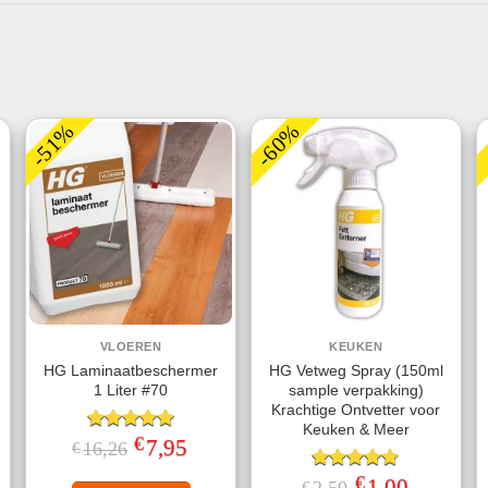
-51%
-60%
VLOEREN
KEUKEN
HG Laminaatbeschermer
HG Vetweg Spray (150ml
1 Liter #70
sample verpakking)
Krachtige Ontvetter voor
Keuken & Meer
€
Gewaardeerd
Oorspronkelijke
7,95
Huidige
16,26
€
prijs
prijs
5.00
uit 5
jke
ige
was:
is:
€
Gewaardeerd
Oorspronkelijke
1,00
Huidige
€