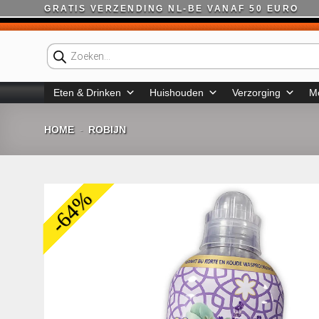
Ga
GRATIS VERZENDING NL-BE VANAF 50 EURO
naar
inhoud
Producten
zoeken
Eten & Drinken
Huishouden
Verzorging
M
HOME
ROBIJN
-
-64%