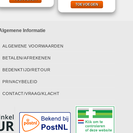
€9,95.
€1,00.
TOEVOEGEN
Algemene Informatie
ALGEMENE VOORWAARDEN
BETALEN/AFREKENEN
BEDENKTIJD/RETOUR
PRIVACYBELEID
CONTACT/VRAAG/KLACHT