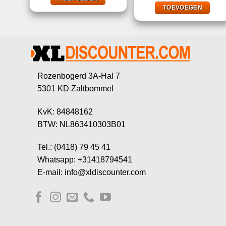
€2,50.
€1,00
TOEVOEGEN
Rozenbogerd 3A-Hal 7
5301 KD Zaltbommel
KvK: 84848162
BTW: NL863410303B01
Tel.: (0418) 79 45 41
Whatsapp: +31418794541
E-mail: info@xldiscounter.com