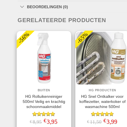
BEOORDELINGEN (0)
GERELATEERDE PRODUCTEN
-56%
-65%
BUITEN
HG PRODUCTEN
HG Rolluikenreiniger
HG Snel Ontkalker voor
500ml Veilig en krachtig
koffiezetter, waterkoker of
schoonmaakmiddel
wasmachine 500ml
€
€
Gewaardeerd
Oorspronkelijke
3,95
Huidige
Gewaardeerd
Oorspronkeli
3,99
Huid
8,95
11,50
€
€
prijs
prijs
prijs
prijs
5.00
uit 5
4.80
uit 5