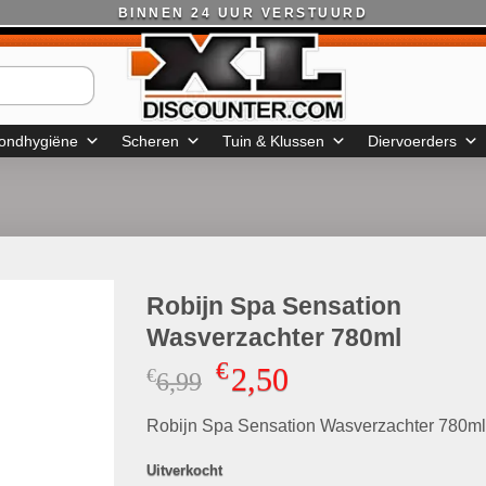
BINNEN 24 UUR VERSTUURD
ondhygiëne
Scheren
Tuin & Klussen
Diervoerders
Robijn Spa Sensation
Wasverzachter 780ml
€
2,50
€
Oorspronkelijke
Huidige
6,99
prijs
prijs
Robijn Spa Sensation Wasverzachter 780ml
was:
is:
€6,99.
€2,50.
Uitverkocht