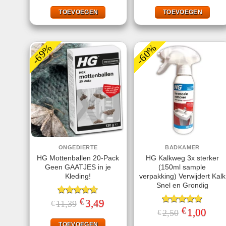
was:
is:
was:
is:
€8,95.
€3,95.
€11,50.
€3,99
TOEVOEGEN
TOEVOEGEN
-69%
-60%
ONGEDIERTE
BADKAMER
HG Mottenballen 20-Pack
HG Kalkweg 3x sterker
Geen GAATJES in je
(150ml sample
Kleding!
verpakking) Verwijdert Kalk
Snel en Grondig
€
Gewaardeerd
Oorspronkelijke
3,49
Huidige
11,39
€
prijs
prijs
4.63
uit 5
€
Gewaardeerd
Oorspronkeli
1,00
Huidi
2,50
€
was:
is:
prijs
prijs
5.00
uit 5
€11,39.
€3,49.
was:
is:
TOEVOEGEN