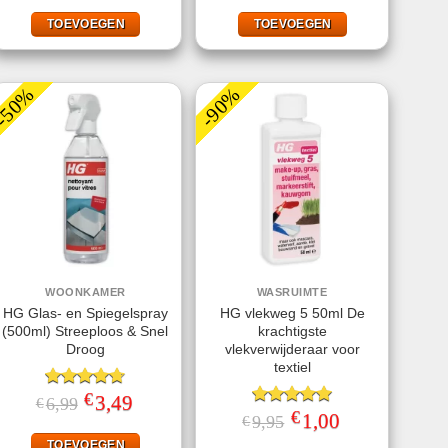
was:
is:
was:
is:
€10,95.
€4,49.
€8,99.
€4,99.
TOEVOEGEN
TOEVOEGEN
-50%
-90%
WOONKAMER
WASRUIMTE
HG Glas- en Spiegelspray
HG vlekweg 5 50ml De
(500ml) Streeploos & Snel
krachtigste
Droog
vlekverwijderaar voor
textiel
€
Gewaardeerd
Oorspronkelijke
3,49
Huidige
6,99
€
prijs
prijs
4.67
uit 5
€
Gewaardeerd
Oorspronkelijke
1,00
Huidige
9,95
€
was:
is:
prijs
prijs
5.00
uit 5
€6,99.
€3,49.
was:
is:
TOEVOEGEN