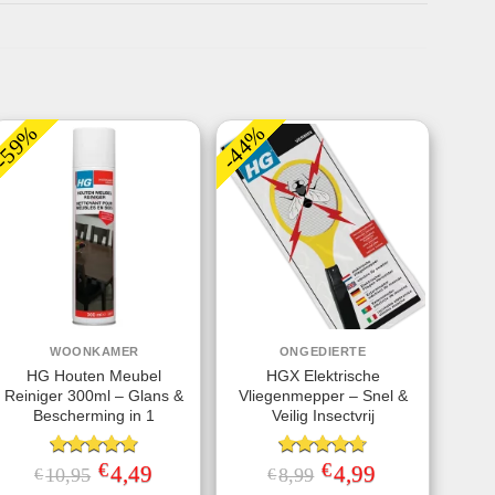
-59%
-44%
WOONKAMER
ONGEDIERTE
HG Houten Meubel
HGX Elektrische
Reiniger 300ml – Glans &
Vliegenmepper – Snel &
Bescherming in 1
Veilig Insectvrij
€
€
Gewaardeerd
Oorspronkelijke
4,49
Huidige
Gewaardeerd
Oorspronkelijke
4,99
Huidige
10,95
8,99
€
€
prijs
prijs
prijs
prijs
4.75
uit 5
4.70
uit 5