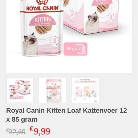
Royal Canin Kitten Loaf Kattenvoer 12
x 85 gram
€
9,99
€
Oorspronkelijke
Huidige
22,69