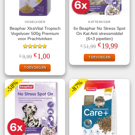
VOGELVOER
KATTENVOER
Beaphar XtraVital Tropisch
6x Beaphar No Stress Spot
Vogelvoer 500g Premium
On Kat Anti stressmiddel
voor Prachtvinken
(6×3 pipetten)
€
Oorspronkelijke
Huidige
19,99
€
51,99
prijs
prijs
Gewaardeerd
was:
is:
€
Oorspronkelijke
Huidige
1,00
€
9,99
€51,99.
€19,99.
TOEVOEGEN
5.00
uit 5
prijs
prijs
was:
is:
€9,99.
€1,00.
TOEVOEGEN
-58%
-87%