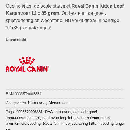
prijs
prijs
Geef je kitten de beste start met
was:
is:
Royal Canin Kitten Loaf
€22,69.
€9,99.
Kattenvoer 12 x 85 gram
. Ondersteunt de groei,
spijsvertering en weerstand. Nu verkrijgbaar in handige
12x85g verpakkingen!
Uitverkocht
EAN 9003579003831
Categorieën:
Kattenvoer
,
Diervoerders
Tags:
9003579003831
,
DHA kattenvoer
,
gezonde groei
,
immuunsysteem kat
,
kattenvoeding
,
kittenvoer
,
natvoer kitten
,
premium diervoeding
,
Royal Canin
,
spijsvertering kitten
,
voeding jonge
kat