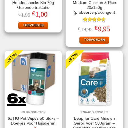
Hondensnacks Kip 70g
Medium Chicken & Rice
Gezonde traktatie
20x150g
€
(probeerverpakkingen)
Oorspronkelijke
Huidige
1,00
€
1,95
prijs
prijs
was:
is:
€1,95.
€1,00.
TOEVOEGEN
Gewaardeerd
€
Oorspronkelijke
Huidige
9,95
€
19,95
4.60
uit 5
prijs
prijs
was:
is:
€19,95.
€9,95.
TOEVOEGEN
-81%
-87%
HG PRODUCTEN
KNAAGDIERVOER
6x HG Pet Wipes 50 Stuks –
Beaphar Care Muis en
Doekjes Voor Huisdieren
Gerbil Voer 500gram –