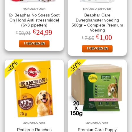
HONDENVOER
KNAAGDIERVOER
6x Beaphar No Stress Spot
Beaphar Care
On Hond Anti stressmiddel
Dwerghamster voeding
(6×3 pipetten)
500gr – Complete Premium
€
Voeding
Oorspronkelijke
Huidige
24,99
€
58,91
prijs
prijs
€
Oorspronkelijke
Huidige
1,00
€
7,95
was:
is:
prijs
prijs
€58,91.
€24,99.
TOEVOEGEN
was:
is:
€7,95.
€1,00.
TOEVOEGEN
-49%
-50%
HONDENVOER
HONDENVOER
Pedigree Ranchos
PremiumCare Puppy