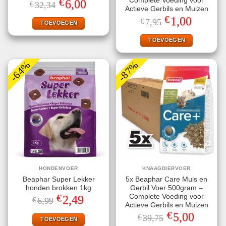
€
Complete Voeding voor
Oorspronkelijke
Huidige
6,00
€
32,34
prijs
prijs
Actieve Gerbils en Muizen
was:
is:
€
Oorspronkelijke
Huidige
1,00
€
7,95
€32,34.
€6,00.
TOEVOEGEN
prijs
prijs
was:
is:
€7,95.
€1,00.
TOEVOEGEN
-64%
-87%
HONDENVOER
KNAAGDIERVOER
Beaphar Super Lekker
5x Beaphar Care Muis en
honden brokken 1kg
Gerbil Voer 500gram –
€
Complete Voeding voor
Oorspronkelijke
Huidige
2,49
€
6,99
prijs
prijs
Actieve Gerbils en Muizen
was:
is:
€
Oorspronkelijke
Huidige
5,00
€
39,75
€6,99.
€2,49.
TOEVOEGEN
prijs
prijs