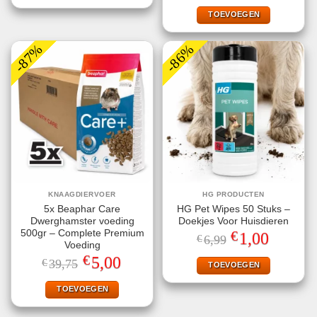
was:
is:
€39,75.
€5,00.
TOEVOEGEN
-87%
-86%
KNAAGDIERVOER
HG PRODUCTEN
5x Beaphar Care
HG Pet Wipes 50 Stuks –
Dwerghamster voeding
Doekjes Voor Huisdieren
€
500gr – Complete Premium
Oorspronkelijke
Huidige
1,00
€
6,99
prijs
prijs
Voeding
was:
is:
€
Oorspronkelijke
Huidige
5,00
€
39,75
€6,99.
€1,00.
TOEVOEGEN
prijs
prijs
was:
is:
€39,75.
€5,00.
TOEVOEGEN