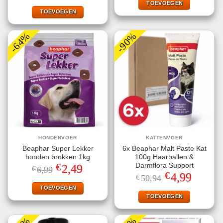
€8,49.
€1,00.
TOEVOEGEN
was:
is:
€8,99.
€1,00.
TOEVOEGEN
-64%
-90%
HONDENVOER
KATTENVOER
Beaphar Super Lekker
6x Beaphar Malt Paste Kat
honden brokken 1kg
100g Haarballen &
€
Darmflora Support
Oorspronkelijke
Huidige
2,49
€
6,99
prijs
prijs
€
Oorspronkelijke
Huidige
4,99
€
50,94
was:
is:
prijs
prijs
€6,99.
€2,49.
TOEVOEGEN
was:
is:
€50,94.
€4,99.
TOEVOEGEN