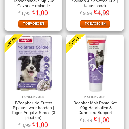
Hondensnacks Kip 70g
Salmon & Seaweed 60g |
Gezonde traktatie
Kattensnack
€
€
Oorspronkelijke
Huidige
Oorspronkelijke
Huidige
1,00
4,99
€
1,95
€
9,99
prijs
prijs
prijs
prijs
was:
is:
was:
is:
€1,95.
€1,00.
€9,99.
€4,99.
TOEVOEGEN
TOEVOEGEN
-89%
-88%
HONDENVOER
KATTENVOER
BBeaphar No Stress
Beaphar Malt Paste Kat
Pipetten voor honden |
100g Haarballen &
Tegen Angst & Stress (3
Darmflora Support
€
pipetten)
Oorspronkelijke
Huidige
1,00
€
8,49
prijs
prijs
€
Oorspronkelijke
Huidige
1,00
€
8,99
was:
is:
prijs
prijs