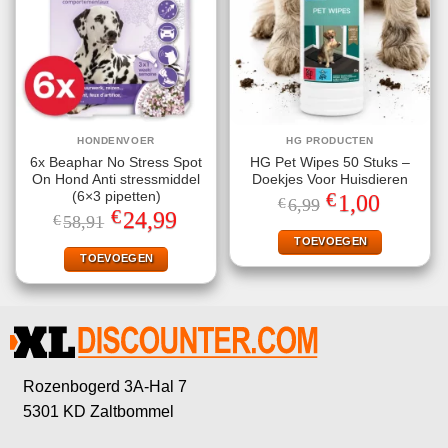
HONDENVOER
HG PRODUCTEN
6x Beaphar No Stress Spot
HG Pet Wipes 50 Stuks –
On Hond Anti stressmiddel
Doekjes Voor Huisdieren
€
(6×3 pipetten)
Oorspronkelijke
Huidige
1,00
€
6,99
prijs
prijs
€
Oorspronkelijke
Huidige
24,99
€
58,91
was:
is:
prijs
prijs
€6,99.
€1,00.
TOEVOEGEN
was:
is:
€58,91.
€24,99.
TOEVOEGEN
Rozenbogerd 3A-Hal 7
5301 KD Zaltbommel