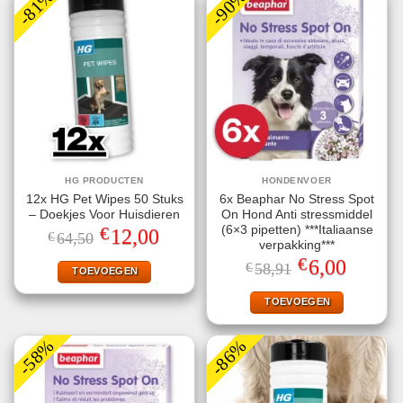
-81%
-90%
HG PRODUCTEN
HONDENVOER
12x HG Pet Wipes 50 Stuks
6x Beaphar No Stress Spot
– Doekjes Voor Huisdieren
On Hond Anti stressmiddel
€
(6×3 pipetten) ***Italiaanse
Oorspronkelijke
Huidige
12,00
€
64,50
prijs
prijs
verpakking***
was:
is:
€
Oorspronkelijke
Huidige
6,00
€
58,91
€64,50.
€12,00.
TOEVOEGEN
prijs
prijs
was:
is:
€58,91.
€6,00.
TOEVOEGEN
-58%
-86%