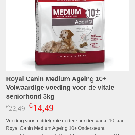
Royal Canin Medium Ageing 10+
Volwaardige voeding voor de vitale
seniorhond 3kg
€
14,49
€
Oorspronkelijke
Huidige
22,49
prijs
prijs
Voeding voor middelgrote oudere honden vanaf 10 jaar.
was:
is:
€22,49.
€14,49.
Royal Canin Medium Ageing 10+ Ondersteunt