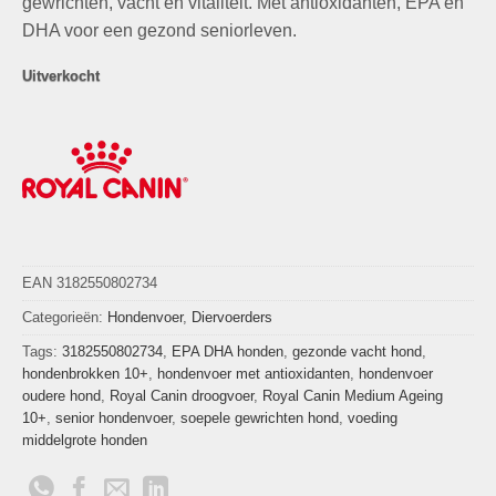
gewrichten, vacht en vitaliteit. Met antioxidanten, EPA en
DHA voor een gezond seniorleven.
Uitverkocht
EAN 3182550802734
Categorieën:
Hondenvoer
,
Diervoerders
Tags:
3182550802734
,
EPA DHA honden
,
gezonde vacht hond
,
hondenbrokken 10+
,
hondenvoer met antioxidanten
,
hondenvoer
oudere hond
,
Royal Canin droogvoer
,
Royal Canin Medium Ageing
10+
,
senior hondenvoer
,
soepele gewrichten hond
,
voeding
middelgrote honden