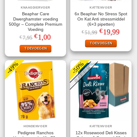
KNAAGDIERVOER
KATTENVOER
Beaphar Care
6x Beaphar No Stress Spot
Dwerghamster voeding
On Kat Anti stressmiddel
500gr – Complete Premium
(6×3 pipetten)
€
Voeding
Oorspronkelijke
Huidige
19,99
€
51,99
prijs
prijs
€
Oorspronkelijke
Huidige
1,00
€
7,95
was:
is:
prijs
prijs
€51,99.
€19,99.
TOEVOEGEN
was:
is:
€7,95.
€1,00.
TOEVOEGEN
-49%
-50%
NIEUW
HONDENVOER
KATTENVOER
Pedigree Ranchos
12x Rosewood Deli Kisses