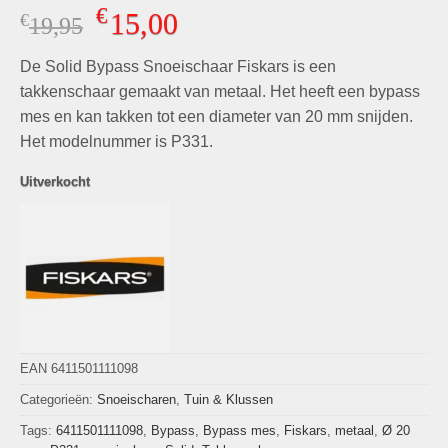
Gewaardeerd
7
€
15,00
€
Oorspronkelijke
Huidige
19,95
4.86
op 5
gebaseerd
prijs
prijs
op
klant
De Solid Bypass Snoeischaar Fiskars is een
was:
is:
waarderingen
€19,95.
€15,00.
takkenschaar gemaakt van metaal. Het heeft een bypass
mes en kan takken tot een diameter van 20 mm snijden.
Het modelnummer is P331.
Uitverkocht
EAN 6411501111098
Categorieën:
Snoeischaren
,
Tuin & Klussen
Tags:
6411501111098
,
Bypass
,
Bypass mes
,
Fiskars
,
metaal
,
Ø 20