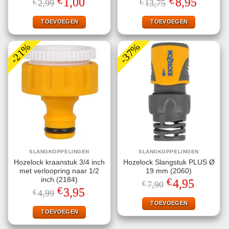
€
€
1,00
8,95
€
2,99
€
13,75
prijs
prijs
prijs
prijs
was:
is:
was:
is:
€2,99.
€1,00.
€13,75.
€8,95.
TOEVOEGEN
TOEVOEGEN
-21%
-37%
SLANGKOPPELINGEN
SLANGKOPPELINGEN
Hozelock kraanstuk 3/4 inch
Hozelock Slangstuk PLUS Ø
met verloopring naar 1/2
19 mm (2060)
€
inch (2184)
Oorspronkelijke
Huidige
4,95
€
7,90
prijs
prijs
€
Oorspronkelijke
Huidige
3,95
€
4,99
was:
is:
prijs
prijs
€7,90.
€4,95.
TOEVOEGEN
was:
is:
€4,99.
€3,95.
TOEVOEGEN