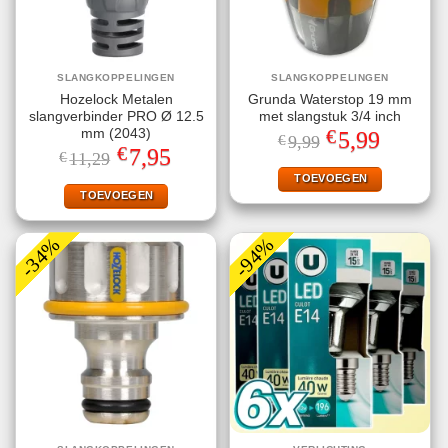
SLANGKOPPELINGEN
SLANGKOPPELINGEN
Hozelock Metalen
Grunda Waterstop 19 mm
slangverbinder PRO Ø 12.5
met slangstuk 3/4 inch
€
mm (2043)
Oorspronkelijke
Huidige
5,99
€
9,99
prijs
prijs
€
Oorspronkelijke
Huidige
7,95
€
11,29
was:
is:
prijs
prijs
€9,99.
€5,99.
TOEVOEGEN
was:
is:
€11,29.
€7,95.
TOEVOEGEN
-34%
-94%