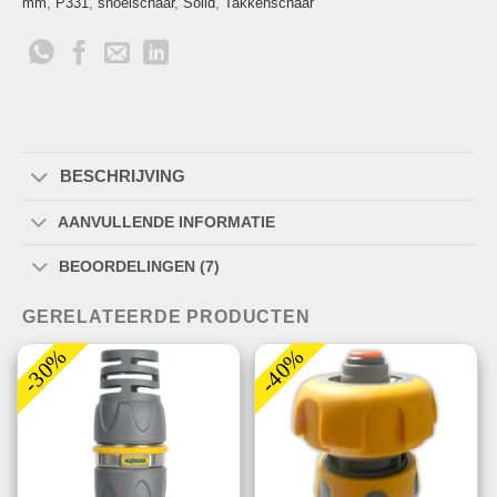
mm
,
P331
,
snoeischaar
,
Solid
,
Takkenschaar
BESCHRIJVING
AANVULLENDE INFORMATIE
BEOORDELINGEN (7)
GERELATEERDE PRODUCTEN
-30%
-40%