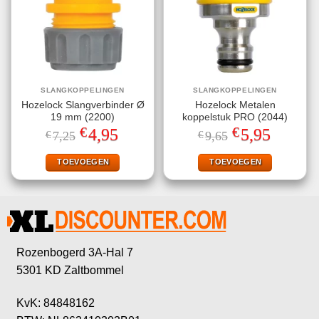
SLANGKOPPELINGEN
SLANGKOPPELINGEN
Hozelock Slangverbinder Ø
Hozelock Metalen
19 mm (2200)
koppelstuk PRO (2044)
€
€
Oorspronkelijke
Huidige
Oorspronkelijke
Huidige
4,95
5,95
€
7,25
€
9,65
prijs
prijs
prijs
prijs
was:
is:
was:
is:
€7,25.
€4,95.
€9,65.
€5,95.
TOEVOEGEN
TOEVOEGEN
Rozenbogerd 3A-Hal 7
5301 KD Zaltbommel
KvK: 84848162