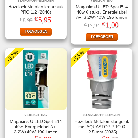
SLANGKOPPELINGEN
VERLICHTING
Hozelock Metalen kraanstuk
Magasins-U LED Spot E14
PRO 1/2 (2046)
40w 6 stuks, Energielabel
€
A+, 3.2W>40W 196 lumen
Oorspronkelijke
Huidige
5,95
€
8,99
prijs
prijs
€
Oorspronkelijke
Huidige
1,00
€
17,94
was:
is:
prijs
prijs
€8,99.
€5,95.
TOEVOEGEN
was:
is:
€17,94.
€1,00.
TOEVOEGEN
-67%
-35%
VERLICHTING
SLANGKOPPELINGEN
Magasins-U LED Spot E14
Hozelock Metalen slangstuk
40w, Energielabel A+,
met AQUASTOP PRO Ø
3.2W>40W 196 lumen
12.5 mm (2035)
Oorspronkelijke
Huidige
Oorspronkelijke
Huidige