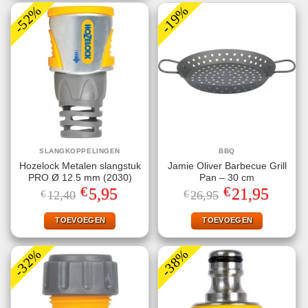
-52%
-19%
SLANGKOPPELINGEN
BBQ
Hozelock Metalen slangstuk
Jamie Oliver Barbecue Grill
PRO Ø 12.5 mm (2030)
Pan – 30 cm
€
€
Oorspronkelijke
Huidige
Oorspronkelijke
Huidige
5,95
21,95
€
12,40
€
26,95
prijs
prijs
prijs
prijs
was:
is:
was:
is:
€12,40.
€5,95.
€26,95.
€21,95.
TOEVOEGEN
TOEVOEGEN
-32%
-38%