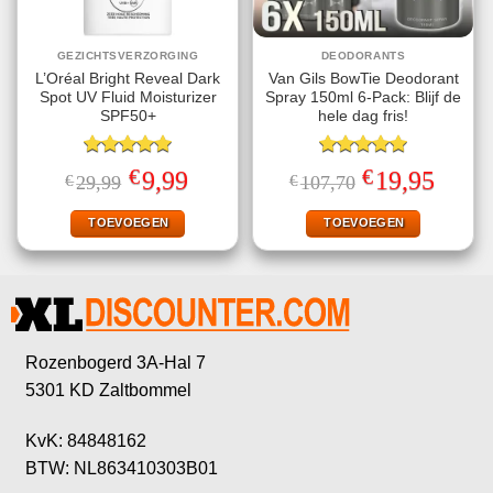
GEZICHTSVERZORGING
DEODORANTS
L’Oréal Bright Reveal Dark
Van Gils BowTie Deodorant
Spot UV Fluid Moisturizer
Spray 150ml 6-Pack: Blijf de
SPF50+
hele dag fris!
Gewaardeerd
Gewaardeerd
€
€
Oorspronkelijke
Huidige
Oorspronkelijke
Huidige
9,99
19,95
€
29,99
€
107,70
5.00
uit 5
5.00
uit 5
prijs
prijs
prijs
prijs
was:
is:
was:
is:
€29,99.
€9,99.
€107,70.
€19,95.
TOEVOEGEN
TOEVOEGEN
Rozenbogerd 3A-Hal 7
5301 KD Zaltbommel
KvK: 84848162
BTW: NL863410303B01