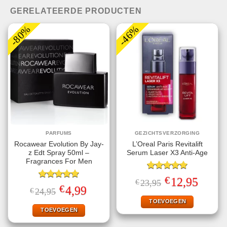
GERELATEERDE PRODUCTEN
-80%
-46%
PARFUMS
GEZICHTSVERZORGING
Rocawear Evolution By Jay-
L’Oreal Paris Revitalift
z Edt Spray 50ml –
Serum Laser X3 Anti-Age
Fragrances For Men
Gewaardeerd
€
Oorspronkelijke
Huidige
12,95
€
23,95
5.00
uit 5
Gewaardeerd
prijs
prijs
€
Oorspronkelijke
Huidige
4,99
€
24,95
5.00
uit 5
was:
is:
prijs
prijs
€23,95.
€12,95.
TOEVOEGEN
was:
is:
€24,95.
€4,99.
TOEVOEGEN