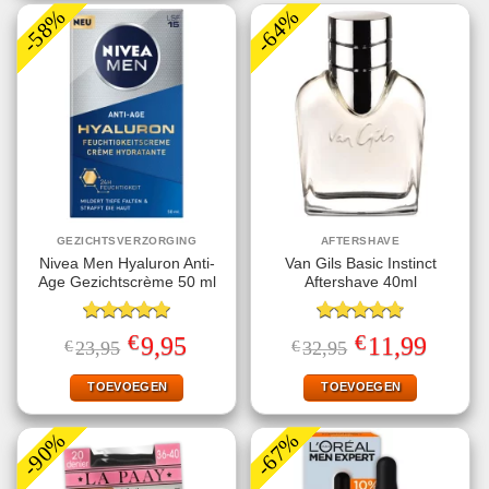
-58%
-64%
GEZICHTSVERZORGING
AFTERSHAVE
Nivea Men Hyaluron Anti-
Van Gils Basic Instinct
Age Gezichtscrème 50 ml
Aftershave 40ml
Gewaardeerd
Gewaardeerd
€
€
Oorspronkelijke
Huidige
Oorspronkelijke
Huidige
9,95
11,99
€
23,95
€
32,95
5.00
uit 5
4.71
uit 5
prijs
prijs
prijs
prijs
was:
is:
was:
is:
€23,95.
€9,95.
€32,95.
€11,99.
TOEVOEGEN
TOEVOEGEN
-90%
-67%