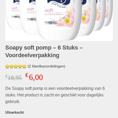
Soapy soft pomp – 6 Stuks –
Voordeelverpakking
(
2
klantbeoordelingen)
Gewaardeerd
1
€
6,00
€
Oorspronkelijke
Huidige
18,95
5.00
op 5
gebaseerd
prijs
prijs
op
klant
De Soapy soft pomp is een voordeelverpakking van 6
was:
is:
waardering
€18,95.
€6,00.
stuks. Het product is zacht en geschikt voor dagelijks
gebruik.
Uitverkocht