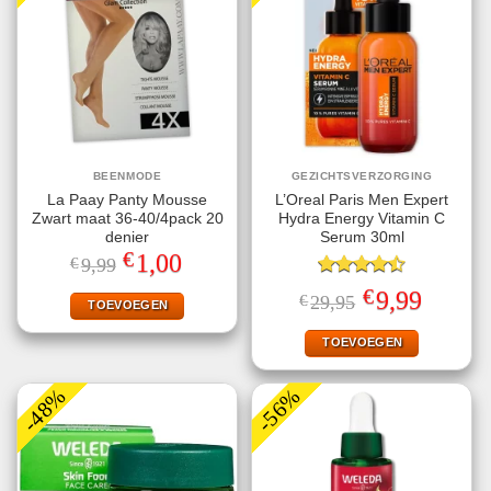
BEENMODE
GEZICHTSVERZORGING
La Paay Panty Mousse
L’Oreal Paris Men Expert
Zwart maat 36-40/4pack 20
Hydra Energy Vitamin C
denier
Serum 30ml
€
Oorspronkelijke
Huidige
1,00
€
9,99
prijs
prijs
was:
is:
Gewaardeerd
€
Oorspronkelijke
Huidige
9,99
€
29,95
€9,99.
€1,00.
TOEVOEGEN
4.50
uit 5
prijs
prijs
was:
is:
€29,95.
€9,99.
TOEVOEGEN
-48%
-56%