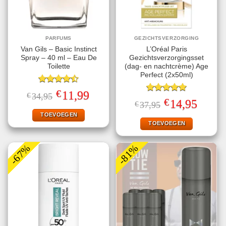
PARFUMS
GEZICHTSVERZORGING
Van Gils – Basic Instinct
L’Oréal Paris
Spray – 40 ml – Eau De
Gezichtsverzorgingsset
Toilette
(dag- en nachtcrème) Age
Perfect (2x50ml)
Gewaardeerd
€
Oorspronkelijke
Huidige
11,99
€
34,95
4.50
uit 5
Gewaardeerd
prijs
prijs
€
Oorspronkelijke
Huidige
14,95
€
37,95
5.00
uit 5
was:
is:
prijs
prijs
€34,95.
€11,99.
TOEVOEGEN
was:
is:
€37,95.
€14,95.
TOEVOEGEN
-67%
-81%