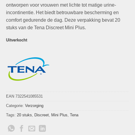
€8,90.
€3,99.
ontworpen voor vrouwen met lichte tot matige urine-
incontinentie. Het biedt betrouwbare bescherming en
comfort gedurende de dag. Deze verpakking bevat 20
stuks van de Tena Discreet Mini Plus.
Uitverkocht
EAN 7322541085531
Categorie:
Verzorging
Tags:
20 stuks
,
Discreet
,
Mini Plus
,
Tena