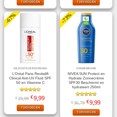
€19,99.
€7,49.
€34,95.
€11,99.
TOEVOEGEN
TOEVOEGEN
-67%
-73%
GEZICHTSVERZORGING
ZONNEBRAND
L’Oréal Paris Revitalift
NIVEA SUN Protect en
Clinical Anti-UV Fluid SPF
Hydrate Zonnecrème
50 en Vitamine C
SPF30 Beschermt en
hydrateert 250ml
Gewaardeerd
€
Oorspronkelijke
Huidige
9,99
€
29,99
4.50
uit 5
Gewaardeerd
prijs
prijs
€
Oorspronkelijke
Huidige
9,99
€
36,79
4.78
uit 5
was:
is:
prijs
prijs
€29,99.
€9,99.
TOEVOEGEN
was:
is:
€36,79.
€9,99.
TOEVOEGEN