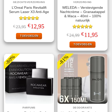
GEZICHTSVERZORGING
VERZORGING
L’Oreal Paris Revitalift
WELEDA – Verstevigende
Serum Laser X3 Anti-Age
Nachtcrème – Granaatappel
& Maca – 40ml – 100%
natuurlijk
Gewaardeerd
€
Oorspronkelijke
Huidige
12,95
€
23,95
5.00
uit 5
prijs
prijs
was:
is:
Gewaardeerd
€
Oorspronkelijke
Huidige
11,95
€
24,99
€23,95.
€12,95.
TOEVOEGEN
5.00
uit 5
prijs
prijs
was:
is:
€24,99.
€11,95.
TOEVOEGEN
-80%
-81%
PARFUMS
DEODORANTS