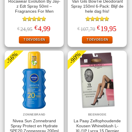
Rocawear Evolution By Jay-
Van Gils BowTie Deodorant
z Edt Spray 50ml –
Spray 150ml 6-Pack: Blijf de
Fragrances For Men
hele dag fris!
Gewaardeerd
Gewaardeerd
€
€
Oorspronkelijke
Huidige
Oorspronkelijke
Huidige
4,99
19,95
€
24,95
€
107,70
5.00
uit 5
5.00
uit 5
prijs
prijs
prijs
prijs
was:
is:
was:
is:
€24,95.
€4,99.
€107,70.
€19,95.
TOEVOEGEN
TOEVOEGEN
-56%
-90%
ZONNEBRAND
BEENMODE
Nivea Sun Zonnebrand
La Paay Zelfophoudende
Spray Protect en Hydrate
Kousen Whineblush L-
SPF20 Zonnespray 200ml
XL/1P Lycra 15 Dernier