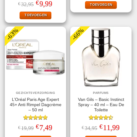
Gewaardeerd
was:
is:
€
Oorspronkelijke
Huidige
9,99
€
32,95
€9,99.
€1,00.
TOEVOEGEN
4.50
uit 5
prijs
prijs
was:
is:
€32,95.
€9,99.
TOEVOEGEN
-63%
-66%
GEZICHTSVERZORGING
PARFUMS
L’Oréal Paris Age Expert
Van Gils – Basic Instinct
45+ Anti Rimpel Dagcrème
Spray – 40 ml – Eau De
– 50 ml
Toilette
Gewaardeerd
Gewaardeerd
€
€
Oorspronkelijke
Huidige
Oorspronkelijke
Huidige
7,49
11,99
€
19,99
€
34,95
4.80
uit 5
4.50
uit 5
prijs
prijs
prijs
prijs
was:
is:
was:
is: