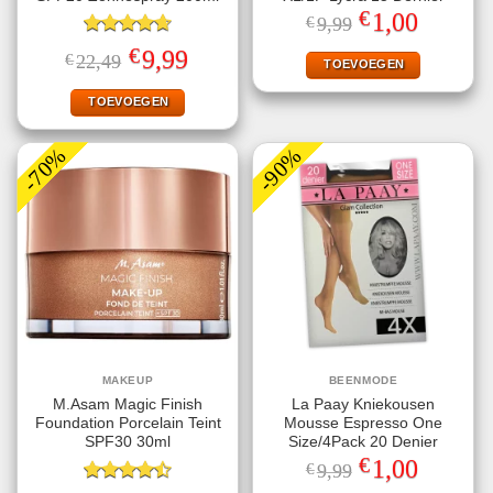
€
Oorspronkelijke
Huidige
1,00
€
9,99
prijs
prijs
Gewaardeerd
was:
is:
€
Oorspronkelijke
Huidige
9,99
€
22,49
€9,99.
€1,00.
TOEVOEGEN
4.67
uit 5
prijs
prijs
was:
is:
€22,49.
€9,99.
TOEVOEGEN
-70%
-90%
MAKEUP
BEENMODE
M.Asam Magic Finish
La Paay Kniekousen
Foundation Porcelain Teint
Mousse Espresso One
SPF30 30ml
Size/4Pack 20 Denier
€
Oorspronkelijke
Huidige
1,00
€
9,99
prijs
prijs