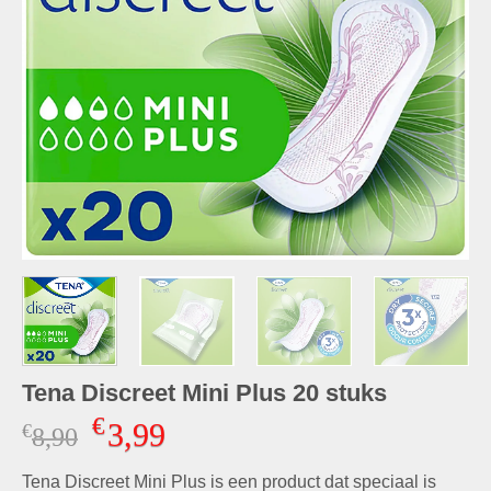
Tena Discreet Mini Plus 20 stuks
€
3,99
€
Oorspronkelijke
Huidige
8,90
prijs
prijs
Tena Discreet Mini Plus is een product dat speciaal is
was:
is: